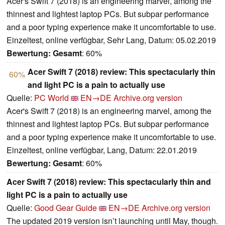
Acer's Swift 7 (2018) is an engineering marvel, among the
thinnest and lightest laptop PCs. But subpar performance
and a poor typing experience make it uncomfortable to use.
Einzeltest, online verfügbar, Sehr Lang, Datum: 05.02.2019
Bewertung:
Gesamt
: 60%
Acer Swift 7 (2018) review: This spectacularly thin
60%
and light PC is a pain to actually use
Quelle:
PC World
EN→DE
Archive.org version
Acer's Swift 7 (2018) is an engineering marvel, among the
thinnest and lightest laptop PCs. But subpar performance
and a poor typing experience make it uncomfortable to use.
Einzeltest, online verfügbar, Lang, Datum: 22.01.2019
Bewertung:
Gesamt
: 60%
Acer Swift 7 (2018) review: This spectacularly thin and
light PC is a pain to actually use
Quelle:
Good Gear Guide
EN→DE
Archive.org version
The updated 2019 version isn’t launching until May, though.