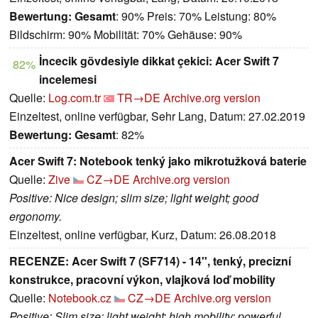
Bewertung:
Gesamt
: 90% Preis: 70% Leistung: 80%
Bildschirm: 90% Mobilität: 70% Gehäuse: 90%
İncecik gövdesiyle dikkat çekici: Acer Swift 7
82%
incelemesi
Quelle:
Log.com.tr
TR→DE
Archive.org version
Einzeltest, online verfügbar, Sehr Lang, Datum: 27.02.2019
Bewertung:
Gesamt
: 82%
Acer Swift 7: Notebook tenký jako mikrotužková baterie
Quelle:
Zive
CZ→DE
Archive.org version
Positive: Nice design; slim size; light weight; good
ergonomy.
Einzeltest, online verfügbar, Kurz, Datum: 26.08.2018
RECENZE: Acer Swift 7 (SF714) - 14'', tenký, precizní
konstrukce, pracovní výkon, vlajková loď mobility
Quelle:
Notebook.cz
CZ→DE
Archive.org version
Positive: Slim size; light weight; high mobility; powerful