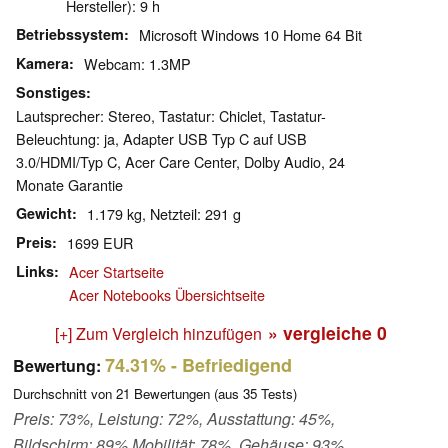
Hersteller): 9 h
Betriebssystem
Microsoft Windows 10 Home 64 Bit
Kamera
Webcam: 1.3MP
Sonstiges
Lautsprecher: Stereo, Tastatur: Chiclet, Tastatur-
Beleuchtung: ja, Adapter USB Typ C auf USB
3.0/HDMI/Typ C, Acer Care Center, Dolby Audio, 24
Monate Garantie
Gewicht
1.179 kg, Netzteil: 291 g
Preis
1699 EUR
Links
Acer Startseite
Acer Notebooks Übersichtseite
» vergleiche
0
[+] Zum Vergleich hinzufügen
74.31%
- Befriedigend
Bewertung:
Durchschnitt von
21
Bewertungen (aus
35
Tests)
Preis: 73%, Leistung: 72%, Ausstattung: 45%,
Bildschirm: 89% Mobilität: 78%, Gehäuse: 93%,