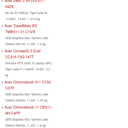
Acer Swift 3 SF314-511-
54ZK
Iris Xe G7 80EUs, Tiger Lake i5-
1135G7, 14.00", 1.214 kg
Acer TravelMate B3
TMB311-31-C1VR
UHD Graphics 600, Gemini Lake
Celeron N4120, 11.60", 1.4 kg
Acer ConceptD 3 Ezel
CC315-73G-74TT
GeForce RTX 3050 Ti Laptop GPU,
Tiger Lake i7-11800H, 15.60", 2.2
kg
Acer Chromebook 311 C733-
C37P
UHD Graphics 600, Gemini Lake
Celeron N4000, 11.60", 1.25 kg
Acer Chromebook 11 CB311-
9H-C4PP
UHD Graphics 600, Gemini Lake
Celeron N4000, 11.60", 1.6 kg