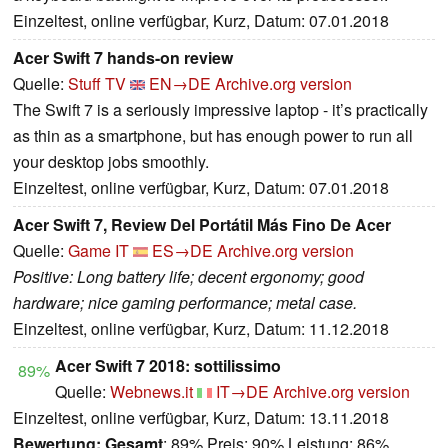
Einzeltest, online verfügbar, Kurz, Datum: 07.01.2018
Acer Swift 7 hands-on review
Quelle:
Stuff TV
EN→DE
Archive.org version
The Swift 7 is a seriously impressive laptop - it’s practically
as thin as a smartphone, but has enough power to run all
your desktop jobs smoothly.
Einzeltest, online verfügbar, Kurz, Datum: 07.01.2018
Acer Swift 7, Review Del Portátil Más Fino De Acer
Quelle:
Game IT
ES→DE
Archive.org version
Positive: Long battery life; decent ergonomy; good
hardware; nice gaming performance; metal case.
Einzeltest, online verfügbar, Kurz, Datum: 11.12.2018
Acer Swift 7 2018: sottilissimo
89%
Quelle:
Webnews.it
IT→DE
Archive.org version
Einzeltest, online verfügbar, Kurz, Datum: 13.11.2018
Bewertung:
Gesamt
: 89% Preis: 90% Leistung: 86%