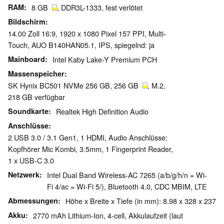
RAM
8 GB
, DDR3L-1333, fest verlötet
Bildschirm
14.00 Zoll 16:9, 1920 x 1080 Pixel 157 PPI, Multi-
Touch, AUO B140HAN05.1, IPS, spiegelnd: ja
Mainboard
Intel Kaby Lake-Y Premium PCH
Massenspeicher
SK Hynix BC501 NVMe 256 GB, 256 GB
, M.2,
218 GB verfügbar
Soundkarte
Realtek High Definition Audio
Anschlüsse
2 USB 3.0 / 3.1 Gen1, 1 HDMI, Audio Anschlüsse:
Kopfhörer Mic Kombi, 3.5mm, 1 Fingerprint Reader,
1 x USB-C 3.0
Netzwerk
Intel Dual Band Wireless-AC 7265 (a/b/g/h/n = Wi-
Fi 4/ac = Wi-Fi 5/), Bluetooth 4.0, CDC MBIM, LTE
Abmessungen
Höhe x Breite x Tiefe (in mm): 8.98 x 328 x 237
Akku
2770 mAh Lithium-Ion, 4-cell, Akkulaufzeit (laut