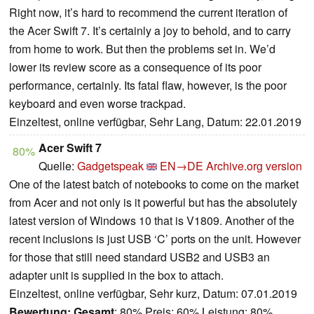
Right now, it’s hard to recommend the current iteration of
the Acer Swift 7. It’s certainly a joy to behold, and to carry
from home to work. But then the problems set in. We’d
lower its review score as a consequence of its poor
performance, certainly. Its fatal flaw, however, is the poor
keyboard and even worse trackpad.
Einzeltest, online verfügbar, Sehr Lang, Datum: 22.01.2019
Acer Swift 7
80%
Quelle:
Gadgetspeak
EN→DE
Archive.org version
One of the latest batch of notebooks to come on the market
from Acer and not only is it powerful but has the absolutely
latest version of Windows 10 that is V1809. Another of the
recent inclusions is just USB ‘C’ ports on the unit. However
for those that still need standard USB2 and USB3 an
adapter unit is supplied in the box to attach.
Einzeltest, online verfügbar, Sehr kurz, Datum: 07.01.2019
Bewertung:
Gesamt
: 80% Preis: 60% Leistung: 80%