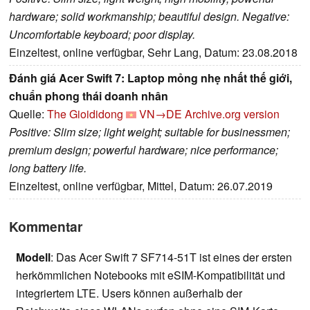
hardware; solid workmanship; beautiful design. Negative:
Uncomfortable keyboard; poor display.
Einzeltest, online verfügbar, Sehr Lang, Datum: 23.08.2018
Đánh giá Acer Swift 7: Laptop mỏng nhẹ nhất thế giới,
chuẩn phong thái doanh nhân
Quelle:
The Gioididong
VN→DE
Archive.org version
Positive: Slim size; light weight; suitable for businessmen;
premium design; powerful hardware; nice performance;
long battery life.
Einzeltest, online verfügbar, Mittel, Datum: 26.07.2019
Kommentar
Modell
: Das Acer Swift 7 SF714-51T ist eines der ersten
herkömmlichen Notebooks mit eSIM-Kompatibilität und
integriertem LTE. Users können außerhalb der