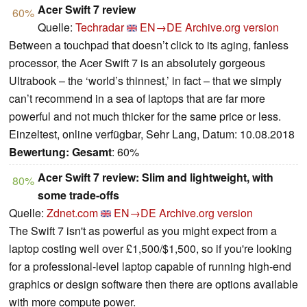
Acer Swift 7 review
60%
Quelle:
Techradar
EN→DE
Archive.org version
Between a touchpad that doesn’t click to its aging, fanless
processor, the Acer Swift 7 is an absolutely gorgeous
Ultrabook – the ‘world’s thinnest,’ in fact – that we simply
can’t recommend in a sea of laptops that are far more
powerful and not much thicker for the same price or less.
Einzeltest, online verfügbar, Sehr Lang, Datum: 10.08.2018
Bewertung:
Gesamt
: 60%
Acer Swift 7 review: Slim and lightweight, with
80%
some trade-offs
Quelle:
Zdnet.com
EN→DE
Archive.org version
The Swift 7 isn't as powerful as you might expect from a
laptop costing well over £1,500/$1,500, so if you're looking
for a professional-level laptop capable of running high-end
graphics or design software then there are options available
with more compute power.