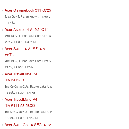
Acer Chromebook 311 C725
Mali-G57 MP2, unknown, 11.60",
1.17 kg
Acer Aspire 14 AI N24Q14
Arc 130V, Lunar Lake Core Ultra 5
226V, 14.00", 1.397 kg
Acer Swift 14 AI SF14-51-
58TU
Arc 130V, Lunar Lake Core Ultra 5
226V, 14.00", 1.26 kg
Acer TravelMate P4
TMP413-51
Iris Xe G7 80EUs, Raptor Lake-U i5-
1335U, 13.30", 1.4 kg
Acer TravelMate P4
TMP414-53-58XQ
Iris Xe G7 80EUs, Raptor Lake-U i5-
1335U, 14.00", 1.459 kg
Acer Swift Go 14 SFG14-72