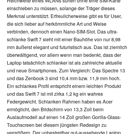
Reichweite eines WLANs surfen ohne eine SIM-Karte
einschieben zu müssen, solange der Träger dieses
Merkmal unterstützt. Erfreulicherweise gibt es für User,
die sich lieber auf herkömmliche Art und Weise
verbinden, dennoch einen Nano-SIM-Slot. Das ultra-
schlanke Swift 7 sieht mit einer Bauhöhe von nur 8,98
mm äußerst elegant und futuristisch aus. Das ist ziemlich
überwältigend, vor allem wenn man bedenkt, dass der
Laptop tatsächlich schlanker ist als zahlreiche aktuelle
und neue Smartphones. Zum Vergleich: Das Spectre 13
und das Zenbook 3 sind 10,4 mm bzw. 11,9 mm hoch.
Ein schlankes Profil entspricht einem leichten Produkt
und das Swift 7 ist mit zirka 1,2 kg ein wahres
Federgewicht. Schlanken Rahmen haben es Acer
ermöglicht, den Bildschirm von 13,3 Zoll beim
Auslaufmodell auf einen 14 Zoll großen Gorilla-Glass-
Touchscreen bei diesem jüngsten Redesign zu
vergrößern. Der unbestreitbar gut-aussehende Laptop