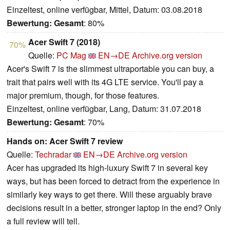
Einzeltest, online verfügbar, Mittel, Datum: 03.08.2018
Bewertung:
Gesamt
: 80%
Acer Swift 7 (2018)
70%
Quelle:
PC Mag
EN→DE
Archive.org version
Acer's Swift 7 is the slimmest ultraportable you can buy, a
trait that pairs well with its 4G LTE service. You'll pay a
major premium, though, for those features.
Einzeltest, online verfügbar, Lang, Datum: 31.07.2018
Bewertung:
Gesamt
: 70%
Hands on: Acer Swift 7 review
Quelle:
Techradar
EN→DE
Archive.org version
Acer has upgraded its high-luxury Swift 7 in several key
ways, but has been forced to detract from the experience in
similarly key ways to get there. Will these arguably brave
decisions result in a better, stronger laptop in the end? Only
a full review will tell.