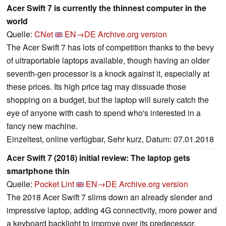
Acer Swift 7 is currently the thinnest computer in the
world
Quelle:
CNet
EN→DE
Archive.org version
The Acer Swift 7 has lots of competition thanks to the bevy
of ultraportable laptops available, though having an older
seventh-gen processor is a knock against it, especially at
these prices. Its high price tag may dissuade those
shopping on a budget, but the laptop will surely catch the
eye of anyone with cash to spend who's interested in a
fancy new machine.
Einzeltest, online verfügbar, Sehr kurz, Datum: 07.01.2018
Acer Swift 7 (2018) initial review: The laptop gets
smartphone thin
Quelle:
Pocket Lint
EN→DE
Archive.org version
The 2018 Acer Swift 7 slims down an already slender and
impressive laptop, adding 4G connectivity, more power and
a keyboard backlight to improve over its predecessor.