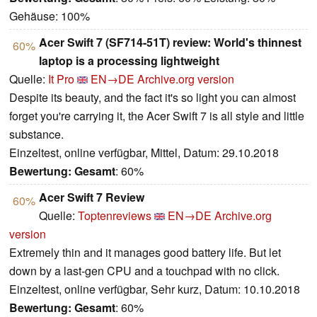
Gehäuse: 100%
Acer Swift 7 (SF714-51T) review: World's thinnest
60%
laptop is a processing lightweight
Quelle:
It Pro
EN→DE
Archive.org version
Despite its beauty, and the fact it's so light you can almost
forget you're carrying it, the Acer Swift 7 is all style and little
substance.
Einzeltest, online verfügbar, Mittel, Datum: 29.10.2018
Bewertung:
Gesamt
: 60%
Acer Swift 7 Review
60%
Quelle:
Toptenreviews
EN→DE
Archive.org
version
Extremely thin and it manages good battery life. But let
down by a last-gen CPU and a touchpad with no click.
Einzeltest, online verfügbar, Sehr kurz, Datum: 10.10.2018
Bewertung:
Gesamt
: 60%