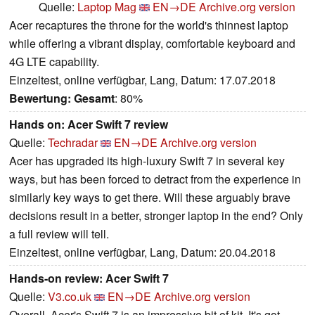
Quelle:
Laptop Mag
EN→DE
Archive.org version
Acer recaptures the throne for the world's thinnest laptop
while offering a vibrant display, comfortable keyboard and
4G LTE capability.
Einzeltest, online verfügbar, Lang, Datum: 17.07.2018
Bewertung:
Gesamt
: 80%
Hands on: Acer Swift 7 review
Quelle:
Techradar
EN→DE
Archive.org version
Acer has upgraded its high-luxury Swift 7 in several key
ways, but has been forced to detract from the experience in
similarly key ways to get there. Will these arguably brave
decisions result in a better, stronger laptop in the end? Only
a full review will tell.
Einzeltest, online verfügbar, Lang, Datum: 20.04.2018
Hands-on review: Acer Swift 7
Quelle:
V3.co.uk
EN→DE
Archive.org version
Overall, Acer's Swift 7 is an impressive bit of kit. It's got