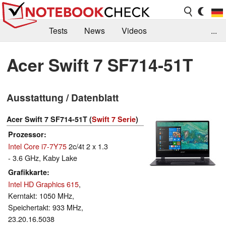
Tests
News
Videos
...
Benchmarks & Tech
Externe Tests
Acer Swift 7 SF714-51T
Kaufberatung
Deals
Suche
Jobs
Ausstattung / Datenblatt
Forum
Acer Swift 7 SF714-51T (
Swift 7 Serie
)
Prozessor
Intel Core i7-7Y75
2c/4t 2 x 1.3
- 3.6 GHz, Kaby Lake
Grafikkarte
Intel HD Graphics 615
,
Kerntakt: 1050 MHz,
Speichertakt: 933 MHz,
23.20.16.5038