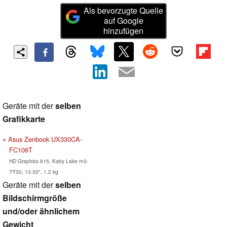
Als bevorzugte Quelle
auf Google
hinzufügen
Geräte mit der
selben
Grafikkarte
Asus Zenbook UX330CA-
FC106T
HD Graphics 615, Kaby Lake m3-
7Y30, 13.30", 1.2 kg
Geräte mit der
selben
Bildschirmgröße
und/oder ähnlichem
Gewicht