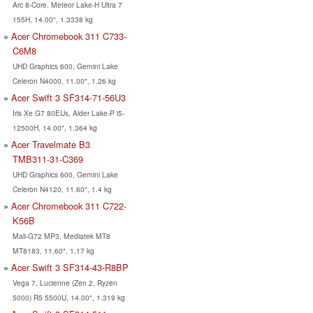
Arc 8-Core, Meteor Lake-H Ultra 7
155H, 14.00", 1.3338 kg
Acer Chromebook 311 C733-
C6M8
UHD Graphics 600, Gemini Lake
Celeron N4000, 11.00", 1.26 kg
Acer Swift 3 SF314-71-56U3
Iris Xe G7 80EUs, Alder Lake-P i5-
12500H, 14.00", 1.364 kg
Acer Travelmate B3
TMB311-31-C369
UHD Graphics 600, Gemini Lake
Celeron N4120, 11.60", 1.4 kg
Acer Chromebook 311 C722-
K56B
Mali-G72 MP3, Mediatek MT8
MT8183, 11.60", 1.17 kg
Acer Swift 3 SF314-43-R8BP
Vega 7, Lucienne (Zen 2, Ryzen
5000) R5 5500U, 14.00", 1.319 kg