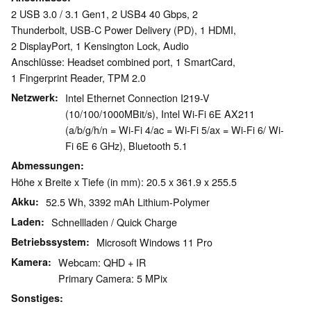
2 USB 3.0 / 3.1 Gen1, 2 USB4 40 Gbps, 2
Thunderbolt, USB-C Power Delivery (PD), 1 HDMI,
2 DisplayPort, 1 Kensington Lock, Audio
Anschlüsse: Headset combined port, 1 SmartCard,
1 Fingerprint Reader, TPM 2.0
Netzwerk
Intel Ethernet Connection I219-V
(10/100/1000MBit/s), Intel Wi-Fi 6E AX211
(a/b/g/h/n = Wi-Fi 4/ac = Wi-Fi 5/ax = Wi-Fi 6/ Wi-
Fi 6E 6 GHz), Bluetooth 5.1
Abmessungen
Höhe x Breite x Tiefe (in mm): 20.5 x 361.9 x 255.5
Akku
52.5 Wh, 3392 mAh Lithium-Polymer
Laden
Schnellladen / Quick Charge
Betriebssystem
Microsoft Windows 11 Pro
Kamera
Webcam: QHD + IR
Primary Camera: 5 MPix
Sonstiges