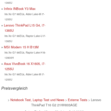
1365U
Infinix INBook Y3 Max
Iris Xe G7 96EUs, Alder Lake-M i7-
1255U
Lenovo ThinkPad L15 G4, i7-
1365U
Iris Xe G7 96EUs, Raptor Lake-U i7-
1365U
MSI Modern 15 H B13M
Iris Xe G7 96EUs, Raptor Lake-H i9-
13900H
Asus VivoBook 16 X1605, i7-
1255U
Iris Xe G7 96EUs, Alder Lake-M i7-
1255U
Preisvergleich
>
Notebook Test, Laptop Test und News
>
Externe Tests
> Lenovo
ThinkPad T16 G2 21HH003AGE