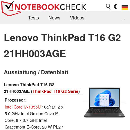
Tests
News
Videos
...
Benchmarks & Tech
Externe Tests
Lenovo ThinkPad T16 G2
Kaufberatung
Deals
Suche
Jobs
21HH003AGE
Forum
Ausstattung / Datenblatt
Lenovo ThinkPad T16 G2
21HH003AGE (
ThinkPad T16 G2 Serie
)
Prozessor
Intel Core i7-1355U
10c/12t, 2 x
5.0 GHz Intel Golden Cove P-
Core, 8 x 3.7 GHz Intel
Gracemont E-Core, 20 W PL2 /