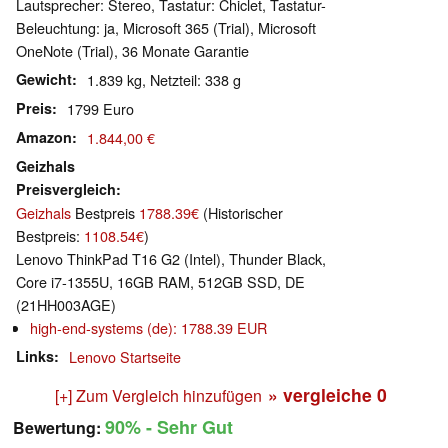
Lautsprecher: Stereo, Tastatur: Chiclet, Tastatur-
Beleuchtung: ja, Microsoft 365 (Trial), Microsoft
OneNote (Trial), 36 Monate Garantie
Gewicht
1.839 kg, Netzteil: 338 g
Preis
1799 Euro
Amazon
1.844,00 €
Geizhals
Preisvergleich
Geizhals
Bestpreis
1788.39€
(Historischer
Bestpreis:
1108.54€
)
Lenovo ThinkPad T16 G2 (Intel), Thunder Black,
Core i7-1355U, 16GB RAM, 512GB SSD, DE
(21HH003AGE)
high-end-systems (de): 1788.39 EUR
Links
Lenovo Startseite
» vergleiche
0
[+] Zum Vergleich hinzufügen
90%
- Sehr Gut
Bewertung: