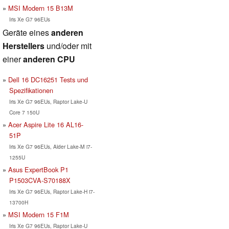
MSI Modern 15 B13M
Iris Xe G7 96EUs
Geräte eines
anderen
Herstellers
und/oder mit
einer
anderen CPU
Dell 16 DC16251 Tests und
Spezifikationen
Iris Xe G7 96EUs, Raptor Lake-U
Core 7 150U
Acer Aspire Lite 16 AL16-
51P
Iris Xe G7 96EUs, Alder Lake-M i7-
1255U
Asus ExpertBook P1
P1503CVA-S70188X
Iris Xe G7 96EUs, Raptor Lake-H i7-
13700H
MSI Modern 15 F1M
Iris Xe G7 96EUs, Raptor Lake-U