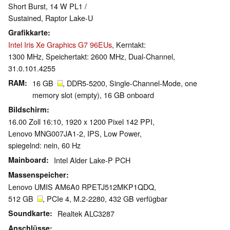
Short Burst, 14 W PL1 /
Sustained, Raptor Lake-U
Grafikkarte
Intel Iris Xe Graphics G7 96EUs
, Kerntakt:
1300 MHz, Speichertakt: 2600 MHz, Dual-Channel,
31.0.101.4255
RAM
16 GB
, DDR5-5200, Single-Channel-Mode, one
memory slot (empty), 16 GB onboard
Bildschirm
16.00 Zoll 16:10, 1920 x 1200 Pixel 142 PPI,
Lenovo MNG007JA1-2, IPS, Low Power,
spiegelnd: nein, 60 Hz
Mainboard
Intel Alder Lake-P PCH
Massenspeicher
Lenovo UMIS AM6A0 RPETJ512MKP1QDQ,
512 GB
, PCIe 4, M.2-2280, 432 GB verfügbar
Soundkarte
Realtek ALC3287
Anschlüsse