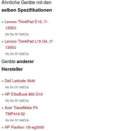
Ähnliche Geräte mit den
selben Spezifikationen
Lenovo ThinkPad E16, i7-
1355U
Iris Xe G7 96EUs
Lenovo ThinkPad L15 G4, i7-
1355U
Iris Xe G7 96EUs
Geräte
anderer
Hersteller
Dell Latitude 3540
Iris Xe G7 96EUs
HP EliteBook 860 G10
Iris Xe G7 96EUs
Acer TravelMate P4
TMP416-52
Iris Xe G7 96EUs
HP Pavilion 15t-eg3000