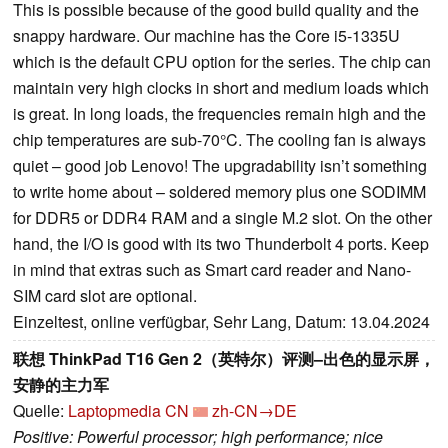
This is possible because of the good build quality and the
snappy hardware. Our machine has the Core i5-1335U
which is the default CPU option for the series. The chip can
maintain very high clocks in short and medium loads which
is great. In long loads, the frequencies remain high and the
chip temperatures are sub-70°C. The cooling fan is always
quiet – good job Lenovo! The upgradability isn’t something
to write home about – soldered memory plus one SODIMM
for DDR5 or DDR4 RAM and a single M.2 slot. On the other
hand, the I/O is good with its two Thunderbolt 4 ports. Keep
in mind that extras such as Smart card reader and Nano-
SIM card slot are optional.
Einzeltest, online verfügbar, Sehr Lang, Datum: 13.04.2024
联想 ThinkPad T16 Gen 2（英特尔）评测–出色的显示屏，
安静的主力军
Quelle:
Laptopmedia CN
zh-CN→DE
Positive: Powerful processor; high performance; nice