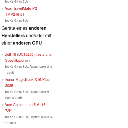
Iris Xe G7 80EUs
Acer TravelMate P2
TMP216-51
Iris Xe G7 80EUs
Geräte eines
anderen
Herstellers
und/oder mit
einer
anderen CPU
Dell 15 (DC15250) Tests und
Spezifikationen
Iris Xe G7 80EUs, Raptor Lake-U i5-
1334U
Honor MagicBook X16 Plus
2025
Iris Xe G7 80EUs, Raptor Lake-H
Core 5 220H
Acer Aspire Lite 15 AL15-
72P
Iris Xe G7 80EUs, Raptor Lake-H i5-
13500H