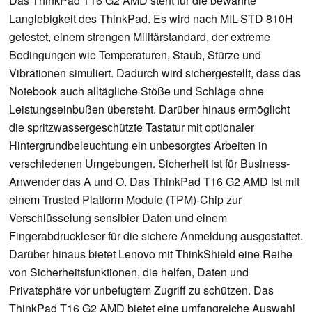
Das ThinkPad T16 G2 AMD steht für die bewährte
Langlebigkeit des ThinkPad. Es wird nach MIL-STD 810H
getestet, einem strengen Militärstandard, der extreme
Bedingungen wie Temperaturen, Staub, Stürze und
Vibrationen simuliert. Dadurch wird sichergestellt, dass das
Notebook auch alltägliche Stöße und Schläge ohne
Leistungseinbußen übersteht. Darüber hinaus ermöglicht
die spritzwassergeschützte Tastatur mit optionaler
Hintergrundbeleuchtung ein unbesorgtes Arbeiten in
verschiedenen Umgebungen. Sicherheit ist für Business-
Anwender das A und O. Das ThinkPad T16 G2 AMD ist mit
einem Trusted Platform Module (TPM)-Chip zur
Verschlüsselung sensibler Daten und einem
Fingerabdruckleser für die sichere Anmeldung ausgestattet.
Darüber hinaus bietet Lenovo mit ThinkShield eine Reihe
von Sicherheitsfunktionen, die helfen, Daten und
Privatsphäre vor unbefugtem Zugriff zu schützen. Das
ThinkPad T16 G2 AMD bietet eine umfangreiche Auswahl