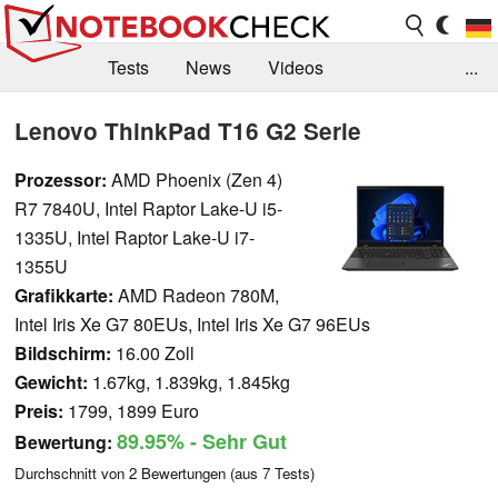
Tests
News
Videos
...
Benchmarks & Tech
Externe Tests
Lenovo ThinkPad T16 G2 Serie
Kaufberatung
Deals
Suche
Jobs
Prozessor:
AMD Phoenix (Zen 4)
R7 7840U, Intel Raptor Lake-U i5-
Forum
1335U, Intel Raptor Lake-U i7-
1355U
Grafikkarte:
AMD Radeon 780M,
Intel Iris Xe G7 80EUs, Intel Iris Xe G7 96EUs
Bildschirm:
16.00 Zoll
Gewicht:
1.67kg, 1.839kg, 1.845kg
Preis:
1799, 1899 Euro
89.95%
- Sehr Gut
Bewertung:
Durchschnitt von
2
Bewertungen (aus
7
Tests)