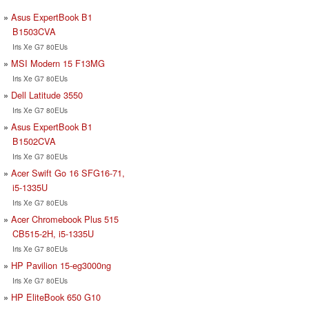
Asus ExpertBook B1
B1503CVA
Iris Xe G7 80EUs
MSI Modern 15 F13MG
Iris Xe G7 80EUs
Dell Latitude 3550
Iris Xe G7 80EUs
Asus ExpertBook B1
B1502CVA
Iris Xe G7 80EUs
Acer Swift Go 16 SFG16-71,
i5-1335U
Iris Xe G7 80EUs
Acer Chromebook Plus 515
CB515-2H, i5-1335U
Iris Xe G7 80EUs
HP Pavilion 15-eg3000ng
Iris Xe G7 80EUs
HP EliteBook 650 G10