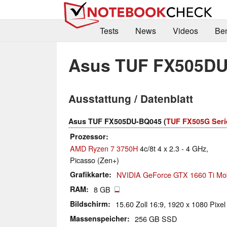
Tests
News
Videos
Be
Asus TUF FX505D
Ausstattung / Datenblatt
Asus TUF FX505DU-BQ045 (
TUF FX505G Seri
Prozessor
AMD Ryzen 7 3750H
4c/8t 4 x 2.3 - 4 GHz,
Picasso (Zen+)
Grafikkarte
NVIDIA GeForce GTX 1660 Ti Mob
RAM
8 GB
Bildschirm
15.60 Zoll 16:9, 1920 x 1080 Pixel
Massenspeicher
256 GB SSD