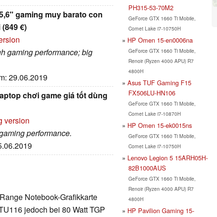
PH315-53-70M2
15,6" gaming muy barato con
GeForce GTX 1660 Ti Mobile,
(849 €)
Comet Lake i7-10750H
ersion
HP Omen 15-en0006na
igh gaming performance; big
GeForce GTX 1660 Ti Mobile,
Renoir (Ryzen 4000 APU) R7
4800H
um: 29.06.2019
Asus TUF Gaming F15
FX506LU-HN106
ptop chơi game giá tốt dùng
GeForce GTX 1660 Ti Mobile,
Comet Lake i7-10870H
g version
HP Omen 15-ek0015ns
e gaming performance.
GeForce GTX 1660 Ti Mobile,
25.06.2019
Comet Lake i7-10750H
Lenovo Legion 5 15ARH05H-
82B1000AUS
GeForce GTX 1660 Ti Mobile,
Renoir (Ryzen 4000 APU) R7
-Range Notebook-Grafikkarte
4800H
 TU116 jedoch bei 80 Watt TGP
HP Pavilion Gaming 15-