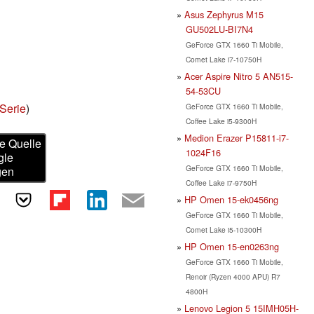
Asus Zephyrus M15
GU502LU-BI7N4
GeForce GTX 1660 Ti Mobile,
Comet Lake i7-10750H
Acer Aspire Nitro 5 AN515-
54-53CU
Serie
)
GeForce GTX 1660 Ti Mobile,
Coffee Lake i5-9300H
Medion Erazer P15811-i7-
e Quelle
1024F16
gle
GeForce GTX 1660 Ti Mobile,
gen
Coffee Lake i7-9750H
HP Omen 15-ek0456ng
GeForce GTX 1660 Ti Mobile,
Comet Lake i5-10300H
HP Omen 15-en0263ng
GeForce GTX 1660 Ti Mobile,
Renoir (Ryzen 4000 APU) R7
4800H
Lenovo Legion 5 15IMH05H-