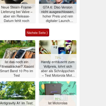
Neue Steam-Frame-
GTA 6: Disc-Version
Lieferung bei Valve –
nicht ausgeschlossen,
aber ein Release-
hoher Preis und rein
Datum fehlt noch
digitaler Launch
werden gerechtfertigt
Nächste Seite ⟩
73%
Ist das noch ein
Handy enttäuscht zum
Fitnesstracker? Xiaomi
Vollpreis, lohnt sich
Smart Band 10 Pro im
aber als Schnäppchen
Test
– Test Motorola Moto
G47 Smartphone
86%
Antigravity A1 im Test:
Ist Motorolas