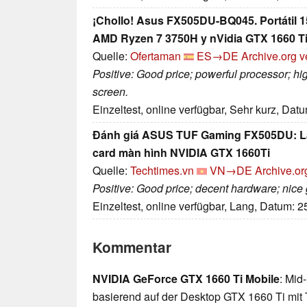
¡Chollo! Asus FX505DU-BQ045. Portátil 
AMD Ryzen 7 3750H y nVidia GTX 1660 Ti 
Quelle:
Ofertaman
ES→DE
Archive.org v
Positive: Good price; powerful processor; h
screen.
Einzeltest, online verfügbar, Sehr kurz, Dat
Đánh giá ASUS TUF Gaming FX505DU: La
card màn hình NVIDIA GTX 1660Ti
Quelle:
Techtimes.vn
VN→DE
Archive.or
Positive: Good price; decent hardware; nic
Einzeltest, online verfügbar, Lang, Datum: 
Kommentar
NVIDIA GeForce GTX 1660 Ti Mobile
: Mid
basierend auf der Desktop GTX 1660 Ti mit