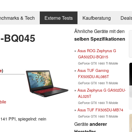
nchmarks & Tech
Externe Tests
Kaufberatung
Deal
Ähnliche Geräte mit den
U-BQ045
selben Spezifikationen
Asus ROG Zephyrus G
GA502DU-BQ015
GeForce GTX 1660 Ti Mobile
Asus TUF Gaming
e
)
FX505DU-AL085T
GeForce GTX 1660 Ti Mobile
Asus Zephyrus G GA502DU-
AL025T
ile
GeForce GTX 1660 Ti Mobile
Asus TUF FX505DU-MB74
GeForce GTX 1660 Ti Mobile
 141 PPI, spiegelnd: nein
Geräte
anderer
Hersteller