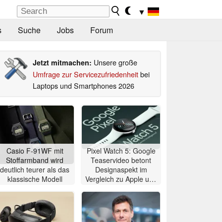
▼
s
Suche
Jobs
Forum
Unsere große
Jetzt mitmachen:
Umfrage zur Servicezufriedenheit
bei
Laptops und Smartphones 2026
Casio F-91WF mit
Pixel Watch 5: Google
Stoffarmband wird
Teaservideo betont
deutlich teurer als das
Designaspekt im
klassische Modell
Vergleich zu Apple und
Samsung