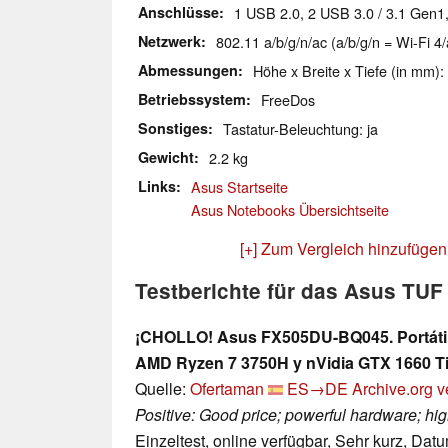
Anschlüsse
1 USB 2.0, 2 USB 3.0 / 3.1 Gen1
Netzwerk
802.11 a/b/g/n/ac (a/b/g/n = Wi-Fi 4/
Abmessungen
Höhe x Breite x Tiefe (in mm):
Betriebssystem
FreeDos
Sonstiges
Tastatur-Beleuchtung: ja
Gewicht
2.2 kg
Links
Asus Startseite
Asus Notebooks Übersichtseite
[+] Zum Vergleich hinzufügen
Testberichte für das Asus T
¡CHOLLO! Asus FX505DU-BQ045. Portátil
AMD Ryzen 7 3750H y nVidia GTX 1660 Ti 
Quelle:
Ofertaman
ES→DE
Archive.org v
Positive: Good price; powerful hardware; h
Einzeltest, online verfügbar, Sehr kurz, Dat