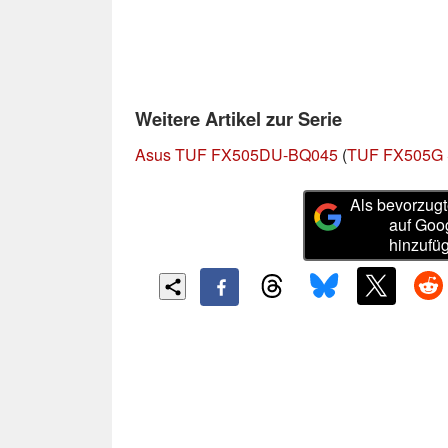
Weitere Artikel zur Serie
Asus TUF FX505DU-BQ045
(
TUF FX505G 
Als bevorzugt
auf Goo
hinzufü