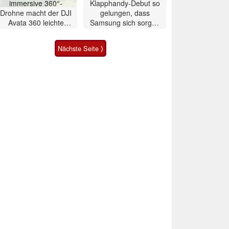
immersive 360°-
Klapphandy-Debut so
Drohne macht der DJI
gelungen, dass
Avata 360 leichte
Samsung sich sorgen
Konkurrenz
muss? – Razr Fold
Smartphone im Test
Nächste Seite ⟩