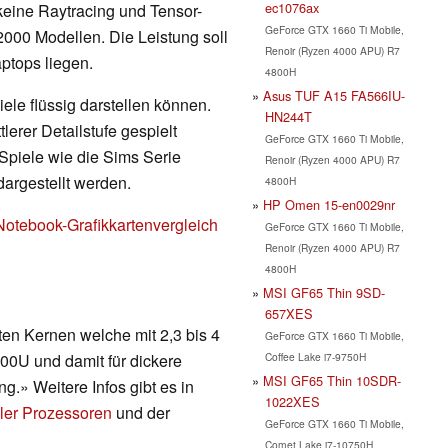
ec1076ax
 keine Raytracing und Tensor-
GeForce GTX 1660 Ti Mobile,
000 Modellen. Die Leistung soll
Renoir (Ryzen 4000 APU) R7
ptops liegen.
4800H
Asus TUF A15 FA566IU-
ele flüssig darstellen können.
HN244T
erer Detailstufe gespielt
GeForce GTX 1660 Ti Mobile,
Spiele wie die Sims Serie
Renoir (Ryzen 4000 APU) R7
dargestellt werden.
4800H
HP Omen 15-en0029nr
Notebook-Grafikkartenvergleich
GeForce GTX 1660 Ti Mobile,
Renoir (Ryzen 4000 APU) R7
4800H
MSI GF65 Thin 9SD-
657XES
ten Kernen welche mit 2,3 bis 4
GeForce GTX 1660 Ti Mobile,
Coffee Lake i7-9750H
00U und damit für dickere
MSI GF65 Thin 10SDR-
g.» Weitere Infos gibt es in
1022XES
ler Prozessoren
und der
GeForce GTX 1660 Ti Mobile,
Comet Lake i7-10750H