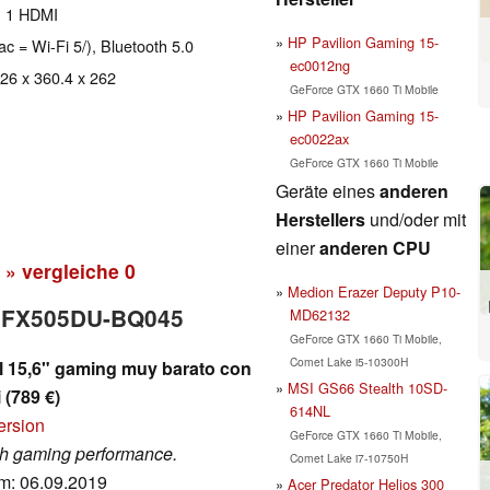
, 1 HDMI
HP Pavilion Gaming 15-
ac = Wi-Fi 5/), Bluetooth 5.0
ec0012ng
 26 x 360.4 x 262
GeForce GTX 1660 Ti Mobile
HP Pavilion Gaming 15-
ec0022ax
GeForce GTX 1660 Ti Mobile
Geräte eines
anderen
Herstellers
und/oder mit
einer
anderen CPU
» vergleiche
0
Medion Erazer Deputy P10-
UF FX505DU-BQ045
MD62132
GeForce GTX 1660 Ti Mobile,
Comet Lake i5-10300H
 15,6" gaming muy barato con
MSI GS66 Stealth 10SD-
(789 €)
614NL
ersion
GeForce GTX 1660 Ti Mobile,
igh gaming performance.
Comet Lake i7-10750H
um: 06.09.2019
Acer Predator Helios 300