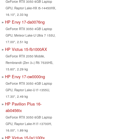
GeForce RTX 3050 6GB Laptop
GPU, Raptor Lake-HX i5-14450HX,
16.10", 2.33 kg
HP Envy 17-da0076ng
GeForce RTX 3050 4GB Laptop
GPU, Meteor Lake-U Ultra 7 155U,
17.00", 2.51 kg
HP Victus 15-fb1000AX
GeForce RTX 2050 Mobile,
Rembrandt (Zen 3+) R5 7535HS,
15.60", 2.29 kg
HP Envy 17-cw0000ng
GeForce RTX 3050 4GB Laptop
GPU, Raptor Lake-U i7-1355U,
17.30", 2.49 kg
HP Pavilion Plus 16-
ab0456tx
GeForce RTX 3050 6GB Laptop
GPU, Raptor Lake-H i7-13700H,
16.00", 1.89 kg
HP Victus 15-fa1100tx