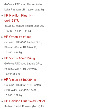
GeForce RTX 2050 Mobile, Alder
Lake-P i5-12450H, 15.60", 2.29 kg
HP Pavilion Plus 14-
ew0153TU
Iris Xe G7 96EUs, Raptor Lake-U i7-
1355U, 14.00", 1.44 kg
HP Omen 16-xf0000
GeForce RTX 4060 Laptop GPU,
Phoenix (Zen 4) R7 7840HS,
16.10", 2.44 kg
HP Victus 16-s0152ng
GeForce RTX 4050 Laptop GPU,
Phoenix (Zen 4) R5 7640HS,
16.10", 2.3 kg
HP Victus 15-fa0054ns
GeForce RTX 3050 4GB Laptop
GPU, Alder Lake-P i5-12450H,
15.60", 2.29 kg
HP Pavilion Plus 14-ey0095cl
Radeon 780M, Phoenix (Zen 4) R7