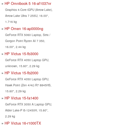
HP Omnibook 5 16-af1037nr
Graphics 4-Core iGPU (Arrow Lake),
Arrow Lake Ultra 7 255U, 16.00",
1.716 kg
HP Omen 16-ap0000ng
GeForce RTX 5060 Laptop, Strix /
Gorgon Point Ryzen AI 7 350,
16.00", 2.44 kg
HP Victus 15-fb3000
GeForce RTX 4050 Laptop GPU,
unknown, 15.60", 2.29 kg
HP Victus 15-fb2000
GeForce RTX 4050 Laptop GPU,
Hawk Point (Zen 4/4c) R7 8845HS,
15.60", 2.29 kg
HP Victus 15-fa1400
GeForce RTX 3050 A Laptop GPU,
Alder Lake-P i5-12450H, 15.60",
2.29 kg
HP Victus 16-r1000TX