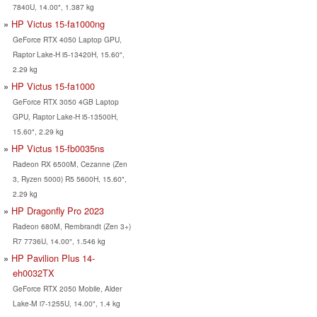
7840U, 14.00", 1.387 kg
HP Victus 15-fa1000ng
GeForce RTX 4050 Laptop GPU,
Raptor Lake-H i5-13420H, 15.60",
2.29 kg
HP Victus 15-fa1000
GeForce RTX 3050 4GB Laptop
GPU, Raptor Lake-H i5-13500H,
15.60", 2.29 kg
HP Victus 15-fb0035ns
Radeon RX 6500M, Cezanne (Zen
3, Ryzen 5000) R5 5600H, 15.60",
2.29 kg
HP Dragonfly Pro 2023
Radeon 680M, Rembrandt (Zen 3+)
R7 7736U, 14.00", 1.546 kg
HP Pavilion Plus 14-
eh0032TX
GeForce RTX 2050 Mobile, Alder
Lake-M i7-1255U, 14.00", 1.4 kg