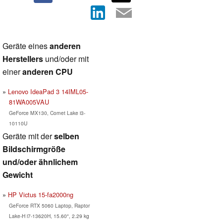
Geräte eines
anderen
Herstellers
und/oder mit
einer
anderen CPU
Lenovo IdeaPad 3 14IML05-
81WA005VAU
GeForce MX130, Comet Lake i3-
10110U
Geräte mit der
selben
Bildschirmgröße
und/oder ähnlichem
Gewicht
HP Victus 15-fa2000ng
GeForce RTX 5060 Laptop, Raptor
Lake-H i7-13620H, 15.60", 2.29 kg