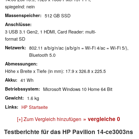
spiegelnd: nein
Massenspeicher
512 GB SSD
Anschlüsse
3 USB 3.1 Gen2, 1 HDMI, Card Reader: multi-
format SD
Netzwerk
802.11 a/b/g/n/ac (a/b/g/n = Wi-Fi 4/ac = Wi-Fi 5/),
Bluetooth 5.0
Abmessungen
Höhe x Breite x Tiefe (in mm): 17.9 x 326.8 x 225.5
Akku
41 Wh
Betriebssystem
Microsoft Windows 10 Home 64 Bit
Gewicht
1.6 kg
Links
HP Startseite
» vergleiche
0
[+] Zum Vergleich hinzufügen
Testberichte für das HP Pavilion 14-ce3003ns