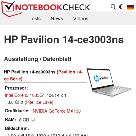
Tests
News
Videos
...
Benchmarks & Tech
Externe Tests
HP Pavilion 14-ce3003ns
Kaufberatung
Deals
Suche
Jobs
Ausstattung / Datenblatt
Forum
HP Pavilion 14-ce3003ns (
Pavilion 14-
ce Serie
)
Prozessor
Intel Core i5-1035G1
4c/8t 4 x 1
- 3.6 GHz (
Intel Ice Lake
)
Grafikkarte
NVIDIA GeForce MX130
RAM
8 GB
Bildschirm
14.00 Zoll 16:9, 1920 x 1080 Pixel 157 PPI,