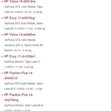
HP Victus 16-d0019ns
GeForce GTX 1650 Mobile, Tiger
Lake i5-11400H, 16.10", 2.46 kg
HP Envy 17-cr0079ng
GeForce RTX 2050 Mobile, Alder
Lake-M i7-1255U, 17.30", 2.556 kg
HP Victus 16-e0085ns
GeForce GTX 1650 Mobile,
Cezanne (Zen 3, Ryzen 5000) R5
5600H, 16.10", 2.46 kg
HP Envy 17-ch1056nf
GeForce MX450, Tiger Lake i7-
1195G7, 17.30", 2.54 kg
HP Pavilion Plus 14-
eh0001nf
GeForce RTX 2050 Mobile, Alder
Lake-M i7-1255U, 14.00", 1.4 kg
HP Pavilion Plus 14-
eh0754ng
GeForce MX550, Alder Lake-M i5-
1235U, 14.00", 1.4 kg