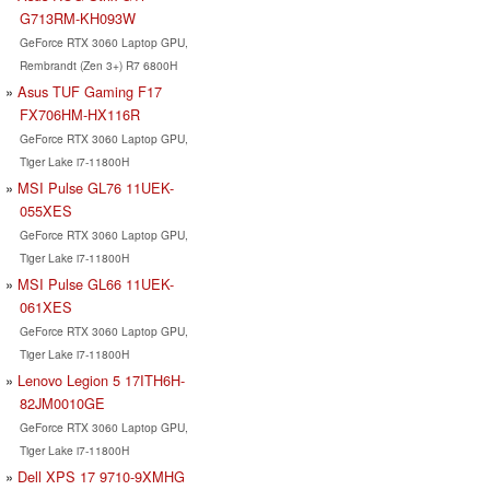
G713RM-KH093W
GeForce RTX 3060 Laptop GPU,
Rembrandt (Zen 3+) R7 6800H
Asus TUF Gaming F17
FX706HM-HX116R
GeForce RTX 3060 Laptop GPU,
Tiger Lake i7-11800H
MSI Pulse GL76 11UEK-
055XES
GeForce RTX 3060 Laptop GPU,
Tiger Lake i7-11800H
MSI Pulse GL66 11UEK-
061XES
GeForce RTX 3060 Laptop GPU,
Tiger Lake i7-11800H
Lenovo Legion 5 17ITH6H-
82JM0010GE
GeForce RTX 3060 Laptop GPU,
Tiger Lake i7-11800H
Dell XPS 17 9710-9XMHG