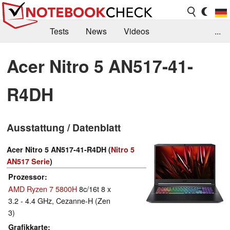
Tests
News
Videos
...
Benchmarks & Tech
Externe Tests
Acer Nitro 5 AN517-41-
Kaufberatung
Deals
Suche
Jobs
R4DH
Forum
Ausstattung / Datenblatt
Acer Nitro 5 AN517-41-R4DH (
Nitro 5
AN517 Serie
)
Prozessor
AMD Ryzen 7 5800H
8c/16t 8 x
3.2 - 4.4 GHz, Cezanne-H (Zen
3)
Grafikkarte