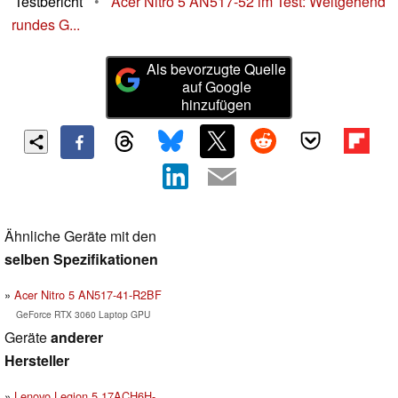
Testbericht
•
Acer Nitro 5 AN517-52 im Test: Weitgehend
rundes G...
Als bevorzugte Quelle
auf Google
hinzufügen
Ähnliche Geräte mit den
selben Spezifikationen
Acer Nitro 5 AN517-41-R2BF
GeForce RTX 3060 Laptop GPU
Geräte
anderer
Hersteller
Lenovo Legion 5 17ACH6H-