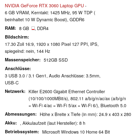
NVIDIA GeForce RTX 3060 Laptop GPU
-
6 GB VRAM, Kerntakt: 1425 MHz, 95 W TDP (
beinhaltet 10 W Dynamic Boost), GDDR6
RAM
8 GB
, DDR4
Bildschirm
17.30 Zoll 16:9, 1920 x 1080 Pixel 127 PPI, IPS,
spiegelnd: nein, 144 Hz
Massenspeicher
512GB SSD
Anschlüsse
3 USB 3.0 / 3.1 Gen1, Audio Anschlüsse: 3.5mm,
USB-C
Netzwerk
Killer E2600 Gigabit Ethernet Controller
(10/100/1000MBit/s), 802.11 a/b/g/n/ac/ax (a/b/g/n
= Wi-Fi 4/ac = Wi-Fi 5/ax = Wi-Fi 6/), Bluetooth 5.0
Abmessungen
Höhe x Breite x Tiefe (in mm): 24.9 x 403 x 280
Akku
, Akkulaufzeit (laut Hersteller): 8 h
Betriebssystem
Microsoft Windows 10 Home 64 Bit