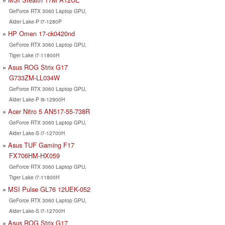
GeForce RTX 3060 Laptop GPU,
Alder Lake-P i7-1280P
HP Omen 17-ck0420nd
GeForce RTX 3060 Laptop GPU,
Tiger Lake i7-11800H
Asus ROG Strix G17
G733ZM-LL034W
GeForce RTX 3060 Laptop GPU,
Alder Lake-P i9-12900H
Acer Nitro 5 AN517-55-738R
GeForce RTX 3060 Laptop GPU,
Alder Lake-S i7-12700H
Asus TUF Gaming F17
FX706HM-HX059
GeForce RTX 3060 Laptop GPU,
Tiger Lake i7-11800H
MSI Pulse GL76 12UEK-052
GeForce RTX 3060 Laptop GPU,
Alder Lake-S i7-12700H
Asus ROG Strix G17