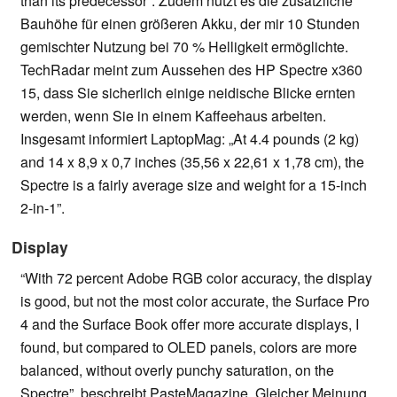
than its predecessor”. Zudem nutzt es die zusätzliche
Bauhöhe für einen größeren Akku, der mir 10 Stunden
gemischter Nutzung bei 70 % Helligkeit ermöglichte.
TechRadar meint zum Aussehen des HP Spectre x360
15, dass Sie sicherlich einige neidische Blicke ernten
werden, wenn Sie in einem Kaffeehaus arbeiten.
Insgesamt informiert LaptopMag: „At 4.4 pounds (2 kg)
and 14 x 8,9 x 0,7 inches (35,56 x 22,61 x 1,78 cm), the
Spectre is a fairly average size and weight for a 15-inch
2-in-1”.
Display
“With 72 percent Adobe RGB color accuracy, the display
is good, but not the most color accurate, the Surface Pro
4 and the Surface Book offer more accurate displays, I
found, but compared to OLED panels, colors are more
balanced, without overly punchy saturation, on the
Spectre”, beschreibt PasteMagazine. Gleicher Meinung