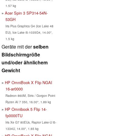
1.57 kg
Acer Spin 3 SP314-54N-
53GH
Iris Plus Graphics G4 (Ice Lake 48
EU), Ice Lake i5-1035G4, 14.00",
1.5 kg
Geräte mit der
selben
Bildschirmgröße
und/oder ähnlichem
Gewicht
HP OmniBook X Flip NGAI
16-ar0000
Radeon 860M, Strix / Gorgon Point
Ryzen AI 7 350, 16.00", 1.89 kg
HP Omnibook 5 Flip 14-
fp0000TU
Iris Xe G7 80EUs, Raptor Lake-U i5-
1334U, 14.00", 1.65 kg
HP OmniBook X Flip NGAI