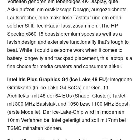
Vorteilen gehören ein lebendiges 4K-Display, gute
Akkulaufzeit, ein erstklassige Design, ausgezeichnete
Lautsprecher, eine makellose Tastatur und ein eben
solcher Stift. TechRadar fasst zusammen: „The HP
Spectre x360 15 boasts premium specs as well as a
lavish design and extensive functionality that’s tough to
beat. While it could use some work when it comes to
battery longevity and trackpad placement, this laptop is a
fine choice for media creators and consumers alike”.
Intel Iris Plus Graphics G4 (Ice Lake 48 EU)
: Integrierte
Grafikkarte (in Ice-Lake G4 SoCs) der Gen. 11
Architektur mit 48 der 64 EUs (Shader-Cluster). Taktet
mit 300 MHz Basistakt und 1050 bzw. 1100 MHz Boost
(erste Modelle). Der Ice-Lake-Chip wird im modernen
10nm Verfahren bei Intel gefertigt und soll mit 7nm bei
TSMC mithalten können.