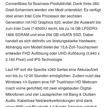
Convertibles für Business-Produktivität. Dank ihres 360-
Grad-Scharniers werden vier Modi unterstützt. Es verfügt
über einen Intel Core Prozessor der sechsten
Generation mit HD Graphics 520, wobei die Auswahl bis
zum Intel Core i7-6500U reicht, bis zu 16 GB LPDDR3-
1866 SDRAM und eine 256 GB mSATA SSD. Dabei
handelt es sich definitiv um leistungsstarke Hardware.
Abhängig vom Modell bietet der 15,6-Zoll-Touchscreen
entweder FHD Auflösung oder UHD-Auflösung (3.840 x
2.160 Pixel) und IPS-Technologie.
Laut HP soll die Spectre x360 Series eine Akkulaufzeit
von bis zu 12:30 Stunden ermöglichen. Zudem nutzt das
Windows-10-System eine HP TrueVision HD Webcam
(nach vorne gerichtet) mit zwei eingebauten Digital-
Mikrofonen und vier Lautsprecher mit Bang & Olufsen
Audio. Kabellose Netzwerkverbindungen sind dank
eines WiFi und Bluetooth 4.0 Kombi-Adapters möglich.