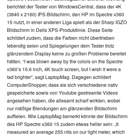
berichtet der Tester von WindowsCentral, dass der 4K
(3840 x 2160) IPS-Bildschirm, den HP im Spectre x360
15 nutzt, in einer anderen Liga spielt als der Sharp IGZO
Bildschirm in Dells XPS-Produktlinie. Diese Seite
schildert zudem, dass die Farben nicht übertrieben
lebendig seien und Spiegelungen dem Tester trotz
glänzendem Display keine zu großen Probleme bereitet
hätten. “I was blown away by the colors on the Spectre
x360’s 15.6 inch, 4K touch screen, but I wish it were a
tad brighter”, sagt LaptopMag. Dagegen schildert
ComputerShopper, dass sie sich verschiedene nativ
gespeicherte sowie von Youtube gestreamte Videos
angesehen haben, die allesamt scharf wirkten, wobei
nur mäßige Blendungen am glänzenden Bildschirm
auffielen. Wie LaptopMag bemerkt könnte der Bildschirm
des HP Spectre x360 15 zudem etwas heller sein: „It
measured an average 255 nits on our light meter, which