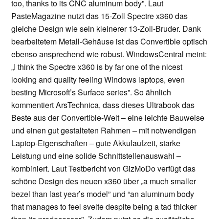
too, thanks to its CNC aluminum body”. Laut
PasteMagazine nutzt das 15-Zoll Spectre x360 das
gleiche Design wie sein kleinerer 13-Zoll-Bruder. Dank
bearbeitetem Metall-Gehäuse ist das Convertible optisch
ebenso ansprechend wie robust. WindowsCentral meint:
„I think the Spectre x360 is by far one of the nicest
looking and quality feeling Windows laptops, even
besting Microsoft’s Surface series”. So ähnlich
kommentiert ArsTechnica, dass dieses Ultrabook das
Beste aus der Convertible-Welt – eine leichte Bauweise
und einen gut gestalteten Rahmen – mit notwendigen
Laptop-Eigenschaften – gute Akkulaufzeit, starke
Leistung und eine solide Schnittstellenauswahl –
kombiniert. Laut Testbericht von GizMoDo verfügt das
schöne Design des neuen x360 über „a much smaller
bezel than last year’s model” und “an aluminum body
that manages to feel svelte despite being a tad thicker