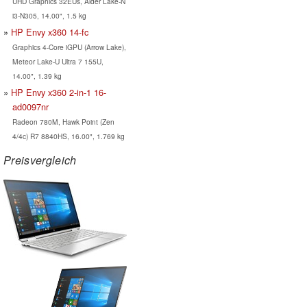
UHD Graphics 32EUs, Alder Lake-N
i3-N305, 14.00", 1.5 kg
HP Envy x360 14-fc
Graphics 4-Core iGPU (Arrow Lake),
Meteor Lake-U Ultra 7 155U,
14.00", 1.39 kg
HP Envy x360 2-in-1 16-
ad0097nr
Radeon 780M, Hawk Point (Zen
4/4c) R7 8840HS, 16.00", 1.769 kg
Preisvergleich