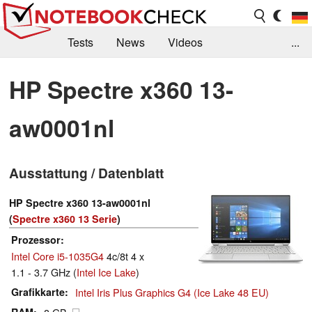
Tests
News
Videos
...
Benchmarks & Tech
Externe Tests
HP Spectre x360 13-
Kaufberatung
Deals
Suche
Jobs
aw0001nl
Forum
Ausstattung / Datenblatt
HP Spectre x360 13-aw0001nl
(
Spectre x360 13 Serie
)
Prozessor
Intel Core i5-1035G4
4c/8t 4 x
1.1 - 3.7 GHz (
Intel Ice Lake
)
Grafikkarte
Intel Iris Plus Graphics G4 (Ice Lake 48 EU)