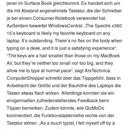
jener im Surface Book gleichkommt. Es handelt sich um
die mit Abstand angenehmste Tastatur, die der Schreiber
je bei einem Consumer-Notebook verwendet hat.
Außerdem bewertet WindowsCentral: „The Spectre x360
15’s keyboard is likely my favorite keyboard on any
laptop. It’s outstanding. There’s no flex on the body when
typing on a desk, and it is just a satisfying experience”.
“The keys are a hair smaller than those on my MacBook
Air, but they’re neither too small nor too big, and they
allow me to type at normal pace”, sagt ArsTechnica.
ComputerShopper schreibt über das Tippgefühl, dass in
Anbetracht der Größe und der Bauhöhe des Laptops die
Tasten etwas flach wirken. Allerdings konnten sie ein
einigermaßen zufriedenstellendes Feedback beim
Tippen bemerken. Zudem könnte, wie GizMoDo
kommentiert, die Funktionstastenreihe rechts von der
Tastatur stören: „As a touch typist, I felt myself off by a