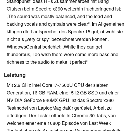
Standpunkt, dass HPs Zusammenarbeit mit Bang
Olufsen beim Spectre x360 weiterhin fruchtbringend ist:
„The sound was mostly balanced, and the lead and
backing vocals and cymbals were clear”. Im Allgemeinen
klingen die Lautsprecher des Spectre 15 gut, obwohl sie
nicht als „very crispy” bezeichnet werden können.
WindowsCentral berichtet: „While they can get
thunderous, I do wish there were some more bass and
richness to the audio to make it perfect”.
Leistung
Mit 2.9 GHz Intel Core i7-7500U CPU der siebten
Generation, 16 GB RAM, einer 512 GB SSD und einer
NVIDIA GeForce 940MX GPU, ist das Spectre x360
Testmodel von LaptopMag dafür gerüstet, Arbeit zu
erledigen. Der Tester öffnete in Chrome 30 Tabs, von
welchen einer eine 1080p Episode von Last Week
Tonight ohne ein Anzeichen von Verzögerung abspielte.