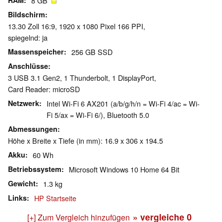
RAM
8 GB
Bildschirm
13.30 Zoll 16:9, 1920 x 1080 Pixel 166 PPI,
spiegelnd: ja
Massenspeicher
256 GB SSD
Anschlüsse
3 USB 3.1 Gen2, 1 Thunderbolt, 1 DisplayPort,
Card Reader: microSD
Netzwerk
Intel Wi-Fi 6 AX201 (a/b/g/h/n = Wi-Fi 4/ac = Wi-
Fi 5/ax = Wi-Fi 6/), Bluetooth 5.0
Abmessungen
Höhe x Breite x Tiefe (in mm): 16.9 x 306 x 194.5
Akku
60 Wh
Betriebssystem
Microsoft Windows 10 Home 64 Bit
Gewicht
1.3 kg
Links
HP Startseite
» vergleiche
0
[+] Zum Vergleich hinzufügen