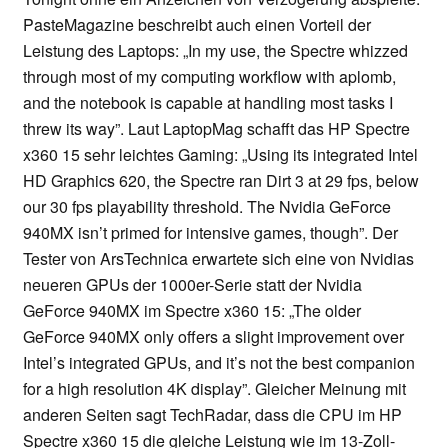
PasteMagazine beschreibt auch einen Vorteil der
Leistung des Laptops: „In my use, the Spectre whizzed
through most of my computing workflow with aplomb,
and the notebook is capable at handling most tasks I
threw its way”. Laut LaptopMag schafft das HP Spectre
x360 15 sehr leichtes Gaming: „Using its integrated Intel
HD Graphics 620, the Spectre ran Dirt 3 at 29 fps, below
our 30 fps playability threshold. The Nvidia GeForce
940MX isn’t primed for intensive games, though”. Der
Tester von ArsTechnica erwartete sich eine von Nvidias
neueren GPUs der 1000er-Serie statt der Nvidia
GeForce 940MX im Spectre x360 15: „The older
GeForce 940MX only offers a slight improvement over
Intel’s integrated GPUs, and it’s not the best companion
for a high resolution 4K display”. Gleicher Meinung mit
anderen Seiten sagt TechRadar, dass die CPU im HP
Spectre x360 15 die gleiche Leistung wie im 13-Zoll-