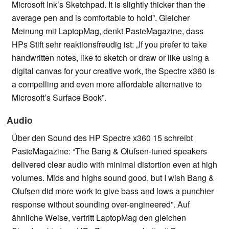
Microsoft Ink’s Sketchpad. It is slightly thicker than the
average pen and is comfortable to hold”. Gleicher
Meinung mit LaptopMag, denkt PasteMagazine, dass
HPs Stift sehr reaktionsfreudig ist: „If you prefer to take
handwritten notes, like to sketch or draw or like using a
digital canvas for your creative work, the Spectre x360 is
a compelling and even more affordable alternative to
Microsoft’s Surface Book”.
Audio
Über den Sound des HP Spectre x360 15 schreibt
PasteMagazine: “The Bang & Olufsen-tuned speakers
delivered clear audio with minimal distortion even at high
volumes. Mids and highs sound good, but I wish Bang &
Olufsen did more work to give bass and lows a punchier
response without sounding over-engineered”. Auf
ähnliche Weise, vertritt LaptopMag den gleichen