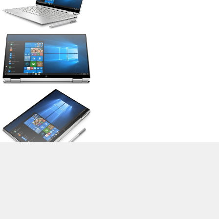
>
Notebook Test, Laptop Test und News
>
Externe Tests
>
HP
> HP
Spectre x360 13-aw0001nl
Autor: Stefan Hinum, 13.05.2020 (Update: 13.05.2020)
loading failed!
loading failed!