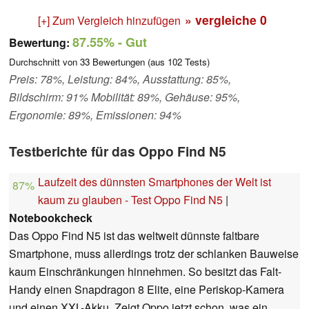
» vergleiche
0
[+] Zum Vergleich hinzufügen
87.55%
- Gut
Bewertung:
Durchschnitt von
33
Bewertungen (aus
102
Tests)
Preis: 78%, Leistung: 84%, Ausstattung: 85%,
Bildschirm: 91% Mobilität: 89%, Gehäuse: 95%,
Ergonomie: 89%, Emissionen: 94%
Testberichte für das Oppo Find N5
Laufzeit des dünnsten Smartphones der Welt ist
87%
kaum zu glauben - Test Oppo Find N5
|
Notebookcheck
Das Oppo Find N5 ist das weltweit dünnste faltbare
Smartphone, muss allerdings trotz der schlanken Bauweise
kaum Einschränkungen hinnehmen. So besitzt das Falt-
Handy einen Snapdragon 8 Elite, eine Periskop-Kamera
und einen XXL-Akku. Zeigt Oppo jetzt schon, was ein