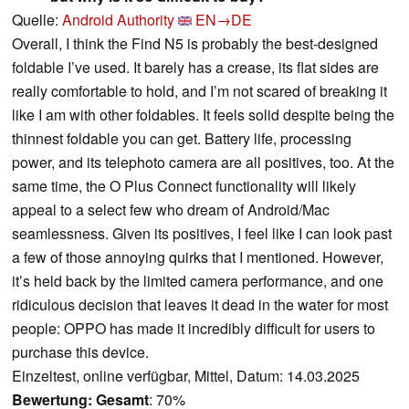
Quelle:
Android Authority
EN→DE
Overall, I think the Find N5 is probably the best-designed
foldable I’ve used. It barely has a crease, its flat sides are
really comfortable to hold, and I’m not scared of breaking it
like I am with other foldables. It feels solid despite being the
thinnest foldable you can get. Battery life, processing
power, and its telephoto camera are all positives, too. At the
same time, the O Plus Connect functionality will likely
appeal to a select few who dream of Android/Mac
seamlessness. Given its positives, I feel like I can look past
a few of those annoying quirks that I mentioned. However,
it’s held back by the limited camera performance, and one
ridiculous decision that leaves it dead in the water for most
people: OPPO has made it incredibly difficult for users to
purchase this device.
Einzeltest, online verfügbar, Mittel, Datum: 14.03.2025
Bewertung:
Gesamt
: 70%