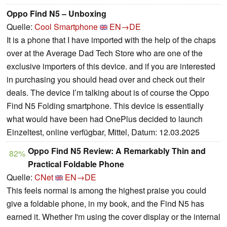
Oppo Find N5 – Unboxing
Quelle:
Cool Smartphone
EN→DE
It is a phone that I have imported with the help of the chaps
over at the Average Dad Tech Store who are one of the
exclusive importers of this device. and if you are interested
in purchasing you should head over and check out their
deals. The device I’m talking about is of course the Oppo
Find N5 Folding smartphone. This device is essentially
what would have been had OnePlus decided to launch
Einzeltest, online verfügbar, Mittel, Datum: 12.03.2025
Oppo Find N5 Review: A Remarkably Thin and
82%
Practical Foldable Phone
Quelle:
CNet
EN→DE
This feels normal is among the highest praise you could
give a foldable phone, in my book, and the Find N5 has
earned it. Whether I'm using the cover display or the internal