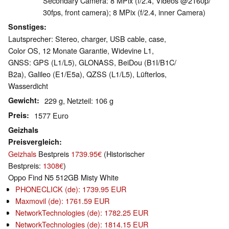
Secondary Camera: 8 MPix (f/​2.4, Videos @2160p/​
30fps, front camera); 8 MPix (f/​2.4, inner Camera)
Sonstiges
Lautsprecher: Stereo, charger, USB cable, case,
Color OS, 12 Monate Garantie, Widevine L1,
GNSS: GPS (L1/​L5), GLONASS, BeiDou (B1I/​B1C/​
B2a), Galileo (E1/​E5a), QZSS (L1/​L5), Lüfterlos,
Wasserdicht
Gewicht
229 g, Netzteil: 106 g
Preis
1577 Euro
Geizhals
Preisvergleich
Geizhals
Bestpreis
1739.95€
(Historischer
Bestpreis:
1308€
)
Oppo Find N5 512GB Misty White
PHONECLICK (de): 1739.95 EUR
Maxmovil (de): 1761.59 EUR
NetworkTechnologies (de): 1782.25 EUR
NetworkTechnologies (de): 1814.15 EUR