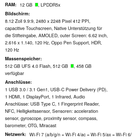
RAM
12 GB
, LPDDR5x
Bildschirm
8.12 Zoll 9.9:9, 2480 x 2248 Pixel 412 PPI,
capacitive Touchscreen, Native Unterstützung für
die Stifteingabe, AMOLED, outer Screen: 6.62 inch,
2.616 x 1.140, 120 Hz, Oppo Pen Support, HDR,
120 Hz
Massenspeicher
512 GB UFS 4.0 Flash, 512 GB
, 458 GB
verfügbar
Anschlüsse
1 USB 3.0 / 3.1 Gen1, USB-C Power Delivery (PD),
1 HDMI, 1 DisplayPort, 1 Infrared, Audio
Anschlüsse: USB Type C, 1 Fingerprint Reader,
NFC, Helligkeitssensor, Sensoren: acceleration
sensor, gyroscope, proximity sensor, compass,
barometer, OTG, Miracast
Netzwerk
Wi-Fi 7 (a/b/g/n = Wi-Fi 4/ac = Wi-Fi 5/ax = Wi-Fi 6/