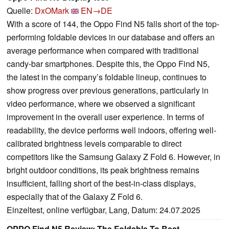
Quelle:
DxOMark
EN→DE
With a score of 144, the Oppo Find N5 falls short of the top-
performing foldable devices in our database and offers an
average performance when compared with traditional
candy-bar smartphones. Despite this, the Oppo Find N5,
the latest in the company’s foldable lineup, continues to
show progress over previous generations, particularly in
video performance, where we observed a significant
improvement in the overall user experience. In terms of
readability, the device performs well indoors, offering well-
calibrated brightness levels comparable to direct
competitors like the Samsung Galaxy Z Fold 6. However, in
bright outdoor conditions, its peak brightness remains
insufficient, falling short of the best-in-class displays,
especially that of the Galaxy Z Fold 6.
Einzeltest, online verfügbar, Lang, Datum: 24.07.2025
OPPO Find N5 Review: The Foldable To Beat