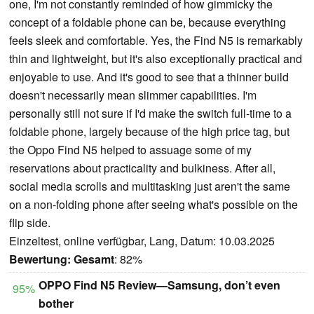
one, I'm not constantly reminded of how gimmicky the
concept of a foldable phone can be, because everything
feels sleek and comfortable. Yes, the Find N5 is remarkably
thin and lightweight, but it's also exceptionally practical and
enjoyable to use. And it's good to see that a thinner build
doesn't necessarily mean slimmer capabilities. I'm
personally still not sure if I'd make the switch full-time to a
foldable phone, largely because of the high price tag, but
the Oppo Find N5 helped to assuage some of my
reservations about practicality and bulkiness. After all,
social media scrolls and multitasking just aren't the same
on a non-folding phone after seeing what's possible on the
flip side.
Einzeltest, online verfügbar, Lang, Datum: 10.03.2025
Bewertung:
Gesamt
: 82%
OPPO Find N5 Review—Samsung, don’t even
95%
bother