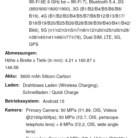
Wi-Fi 6E 6 GHz be = Wi-Fi 7), Bluetooth 5.4, 2G
(850/​900/​1800/​1900), 3G (B1/​B2/​B4/​B5/​B6/​B8/​
B19), 4G (B1/​B2/​B3/​B4/​B5/​B7/​B8/​B12/​B13/​B17/​
B18/​B19/​B20/​B25/​B26/​B28/​B38/​B39/​B40/​B41/​B42/​
B66), 5G (n1/​n2/​n3/​n5/​n7/​n8/​n12/​n20/​n25/​n26/​n28/​
n38/​n40/​n41/​n66/​n77/​n78), Dual SIM, LTE, 5G,
GPS
Abmessungen
Höhe x Breite x Tiefe (in mm): 4.21 x 160.87 x
146.58
Akku
5600 mAh Silicon-Carbon
Laden
Drahtloses Laden (Wireless Charging),
Schnellladen / Quick Charge
Betriebssystem
Android 15
Kamera
Primary Camera: 50 MPix (f/​1.89, OIS, Videos
@2160p/​60fps); 50 MPix (f/​2.7, OIS, periscope-
telephoto lens) + 8 MPix (f/​2.2, OIS, wide angle
lens)