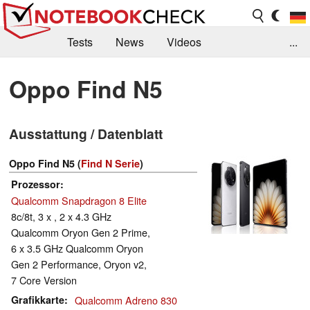
Tests
News
Videos
...
Benchmarks & Tech
Externe Tests
Oppo Find N5
Kaufberatung
Deals
Suche
Jobs
Ausstattung / Datenblatt
Forum
Oppo Find N5 (
Find N Serie
)
Prozessor
Qualcomm Snapdragon 8 Elite
8c/8t, 3 x , 2 x 4.3 GHz
Qualcomm Oryon Gen 2 Prime,
6 x 3.5 GHz Qualcomm Oryon
Gen 2 Performance, Oryon v2,
7 Core Version
Grafikkarte
Qualcomm Adreno 830