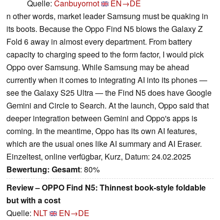
Quelle:
Canbuyornot
EN→DE
n other words, market leader Samsung must be quaking in
its boots. Because the Oppo Find N5 blows the Galaxy Z
Fold 6 away in almost every department. From battery
capacity to charging speed to the form factor, I would pick
Oppo over Samsung. While Samsung may be ahead
currently when it comes to integrating AI into its phones —
see the Galaxy S25 Ultra — the Find N5 does have Google
Gemini and Circle to Search. At the launch, Oppo said that
deeper integration between Gemini and Oppo's apps is
coming. In the meantime, Oppo has its own AI features,
which are the usual ones like AI summary and AI Eraser.
Einzeltest, online verfügbar, Kurz, Datum: 24.02.2025
Bewertung:
Gesamt
: 80%
Review – OPPO Find N5: Thinnest book-style foldable
but with a cost
Quelle:
NLT
EN→DE