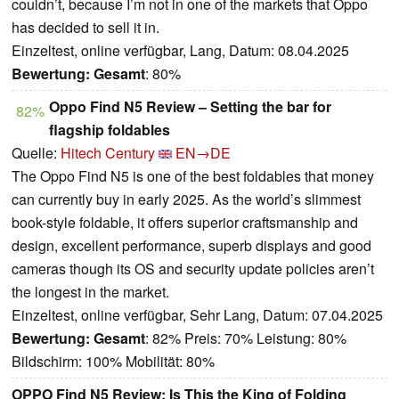
couldn’t, because I’m not in one of the markets that Oppo
has decided to sell it in.
Einzeltest, online verfügbar, Lang, Datum: 08.04.2025
Bewertung:
Gesamt
: 80%
Oppo Find N5 Review – Setting the bar for
82%
flagship foldables
Quelle:
Hitech Century
EN→DE
The Oppo Find N5 is one of the best foldables that money
can currently buy in early 2025. As the world’s slimmest
book-style foldable, it offers superior craftsmanship and
design, excellent performance, superb displays and good
cameras though its OS and security update policies aren’t
the longest in the market.
Einzeltest, online verfügbar, Sehr Lang, Datum: 07.04.2025
Bewertung:
Gesamt
: 82% Preis: 70% Leistung: 80%
Bildschirm: 100% Mobilität: 80%
OPPO Find N5 Review: Is This the King of Folding