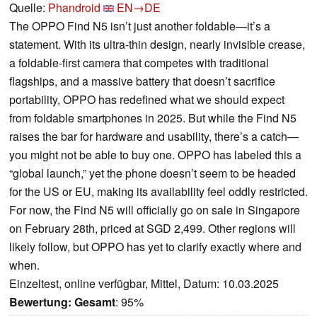
Quelle:
Phandroid
EN→DE
The OPPO Find N5 isn’t just another foldable—it’s a
statement. With its ultra-thin design, nearly invisible crease,
a foldable-first camera that competes with traditional
flagships, and a massive battery that doesn’t sacrifice
portability, OPPO has redefined what we should expect
from foldable smartphones in 2025. But while the Find N5
raises the bar for hardware and usability, there’s a catch—
you might not be able to buy one. OPPO has labeled this a
“global launch,” yet the phone doesn’t seem to be headed
for the US or EU, making its availability feel oddly restricted.
For now, the Find N5 will officially go on sale in Singapore
on February 28th, priced at SGD 2,499. Other regions will
likely follow, but OPPO has yet to clarify exactly where and
when.
Einzeltest, online verfügbar, Mittel, Datum: 10.03.2025
Bewertung:
Gesamt
: 95%