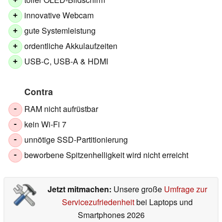
+
innovative Webcam
+
gute Systemleistung
+
ordentliche Akkulaufzeiten
+
USB-C, USB-A & HDMI
+
Contra
RAM nicht aufrüstbar
-
kein Wi-Fi 7
-
unnötige SSD-Partitionierung
-
beworbene Spitzenhelligkeit wird nicht erreicht
-
Jetzt mitmachen:
Unsere große
Umfrage zur
Servicezufriedenheit
bei Laptops und
Smartphones 2026