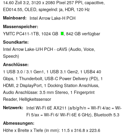
14.60 Zoll 3:2, 3120 x 2080 Pixel 257 PPI, capacitive,
ED014.55, OLED, spiegelnd: ja, HDR, 120 Hz
Mainboard
Intel Arrow Lake-H PCH
Massenspeicher
YMTC PC411-1TB, 1024 GB
, 842 GB verfügbar
Soundkarte
Intel Arrow Lake-U/H PCH - cAVS (Audio, Voice,
Speech)
Anschlüsse
1 USB 3.0 / 3.1 Gen1, 1 USB 3.1 Gen2, 1 USB4 40
Gbps, 1 Thunderbolt, USB-C Power Delivery (PD), 1
HDMI, 2 DisplayPort, 1 Docking Station Anschluss,
Audio Anschlüsse: 3.5 mm Stereo, 1 Fingerprint
Reader, Helligkeitssensor
Netzwerk
Intel Wi-Fi 6E AX211 (a/b/g/h/n = Wi-Fi 4/ac = Wi-
Fi 5/ax = Wi-Fi 6/ Wi-Fi 6E 6 GHz), Bluetooth 5.3
Abmessungen
Höhe x Breite x Tiefe (in mm): 11.5 x 316.8 x 223.6