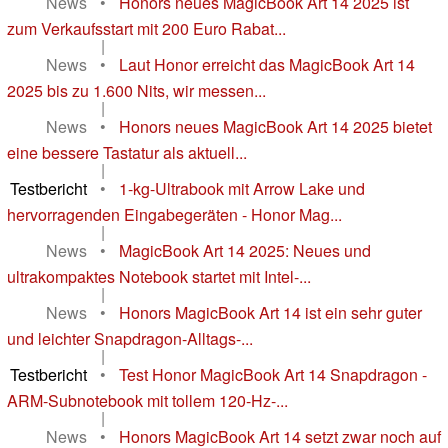
News
•
Honors neues MagicBook Art 14 2025 ist
zum Verkaufsstart mit 200 Euro Rabat...
|
News
•
Laut Honor erreicht das MagicBook Art 14
2025 bis zu 1.600 Nits, wir messen...
|
News
•
Honors neues MagicBook Art 14 2025 bietet
eine bessere Tastatur als aktuell...
|
Testbericht
•
1-kg-Ultrabook mit Arrow Lake und
hervorragenden Eingabegeräten - Honor Mag...
|
News
•
MagicBook Art 14 2025: Neues und
ultrakompaktes Notebook startet mit Intel-...
|
News
•
Honors MagicBook Art 14 ist ein sehr guter
und leichter Snapdragon-Alltags-...
|
Testbericht
•
Test Honor MagicBook Art 14 Snapdragon -
ARM-Subnotebook mit tollem 120-Hz-...
|
News
•
Honors MagicBook Art 14 setzt zwar noch auf