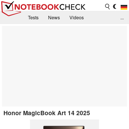
Tests
News
Videos
...
Benchmarks & Tech
Externe Tests
Kaufberatung
Deals
Suche
Jobs
Forum
Honor MagicBook Art 14 2025