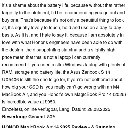
It’s a shame about the battery life, because without that rather
large fly in the ointment, I’d be recommending you go out and
buy one. That’s because it’s not only a beautiful thing to look
at, it’s equally lovely to touch, hold and use on a day-to-day
basis. As it is, and I hate to say it, because I am absolutely in
love with what Honor’s engineers have been able to do with
the design, the disappointing stamina and a slightly high
price mean that this is not a laptop I can currently
recommend. If you need a slim Windows laptop with plenty of
RAM, storage and battery life, the Asus Zenbook S 14
UX5406 is still the one to go for, if you’re not bothered about
how big your SSD is, you really can’t go wrong with an M4
MacBook Air, and you Honor’s own MagicBook Pro 14 (2025)
is incredible value at £950.
Einzeltest, online verfügbar, Lang, Datum: 28.08.2025
Bewertung:
Gesamt
: 80%
HONOR MagicBook Art 14 2025 Review - A Stunning