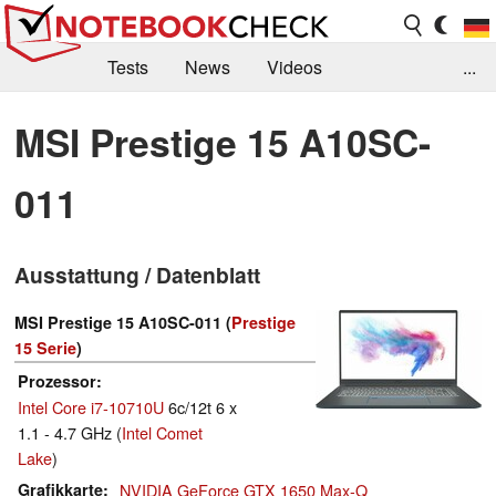
Tests
News
Videos
...
Benchmarks & Tech
Externe Tests
MSI Prestige 15 A10SC-
Kaufberatung
Deals
Suche
Jobs
011
Forum
Ausstattung / Datenblatt
MSI Prestige 15 A10SC-011 (
Prestige
15 Serie
)
Prozessor
Intel Core i7-10710U
6c/12t 6 x
1.1 - 4.7 GHz (
Intel Comet
Lake
)
Grafikkarte
NVIDIA GeForce GTX 1650 Max-Q