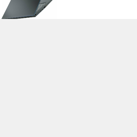
>
Notebook Test, Laptop Test und News
>
Externe Tests
>
MSI
> MSI
Prestige 15 A10SC-011
Autor: Stefan Hinum, 22.10.2019 (Update: 22.10.2019)
loading failed!
loading failed!
Impressum
|
Team
|
Datenschutz
|
Kontakt
|
Cookie
Einstellungen
| 06.08.2026 04:32
* Beim Kauf über einen Affiliate-Link kann Notebookcheck eine Vergütung
erhalten. Vielen Dank für Ihre Unterstützung!.