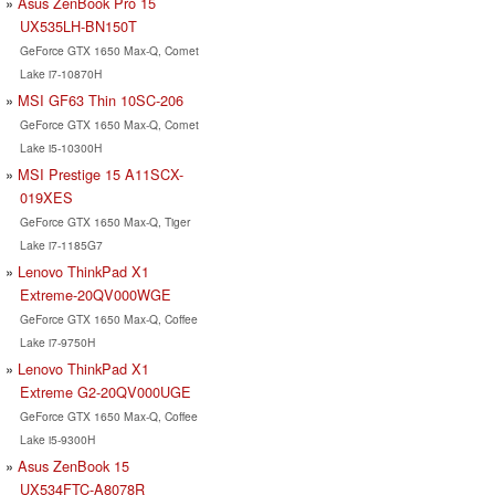
Asus ZenBook Pro 15
UX535LH-BN150T
GeForce GTX 1650 Max-Q, Comet
Lake i7-10870H
MSI GF63 Thin 10SC-206
GeForce GTX 1650 Max-Q, Comet
Lake i5-10300H
MSI Prestige 15 A11SCX-
019XES
GeForce GTX 1650 Max-Q, Tiger
Lake i7-1185G7
Lenovo ThinkPad X1
Extreme-20QV000WGE
GeForce GTX 1650 Max-Q, Coffee
Lake i7-9750H
Lenovo ThinkPad X1
Extreme G2-20QV000UGE
GeForce GTX 1650 Max-Q, Coffee
Lake i5-9300H
Asus ZenBook 15
UX534FTC-A8078R