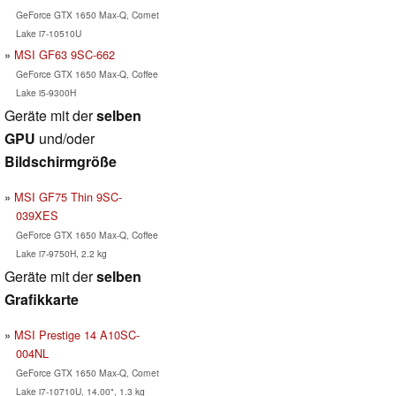
GeForce GTX 1650 Max-Q, Comet
Lake i7-10510U
MSI GF63 9SC-662
GeForce GTX 1650 Max-Q, Coffee
Lake i5-9300H
Geräte mit der
selben
GPU
und/oder
Bildschirmgröße
MSI GF75 Thin 9SC-
039XES
GeForce GTX 1650 Max-Q, Coffee
Lake i7-9750H, 2.2 kg
Geräte mit der
selben
Grafikkarte
MSI Prestige 14 A10SC-
004NL
GeForce GTX 1650 Max-Q, Comet
Lake i7-10710U, 14.00", 1.3 kg