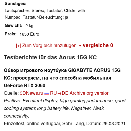
Sonstiges
Lautsprecher: Stereo, Tastatur: Chiclet with
Numpad, Tastatur-Beleuchtung: ja
Gewicht
2 kg
Preis
1650 Euro
» vergleiche
0
[+] Zum Vergleich hinzufügen
Testberichte für das Aorus 15G KC
Обзор игрового ноутбука GIGABYTE AORUS 15G
KC: проверяем, на что способна мобильная
GeForce RTX 3060
Quelle:
3DNews.ru
RU→DE
Archive.org version
Positive: Excellent display; high gaming performance; good
cooling system; long battery life. Negative: Weak
connectivity.
Einzeltest, online verfügbar, Sehr Lang, Datum: 29.03.2021