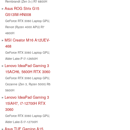
Rembrandt (Zen 3+) R7 6800H
Asus ROG Strix G15
G513IM-HN008
GeForce RTX 3060 Laptop GPU,
Renoir (Ryzen 4000 APU) R7
4800H
MSI Creator M16 A12UEV-
468
GeForce RTX 3060 Laptop GPU,
Alder Lake-P i7-12650H
Lenovo IdeaPad Gaming 3
15ACH6, 5600H RTX 3060
GeForce RTX 3060 Laptop GPU,
Cezanne (Zen 3, Ryzen 5000) R5
5600H
Lenovo IdeaPad Gaming 3
15IAH7, i7-12700H RTX
3060
GeForce RTX 3060 Laptop GPU,
Alder Lake-S i7-12700H
Asus TUF Gaming A15