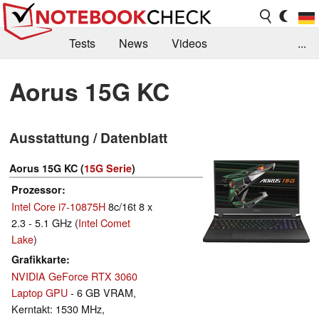
Tests
News
Videos
...
Benchmarks & Tech
Externe Tests
Aorus 15G KC
Kaufberatung
Deals
Suche
Jobs
Ausstattung / Datenblatt
Forum
Aorus 15G KC (
15G Serie
)
Prozessor
Intel Core i7-10875H
8c/16t 8 x
2.3 - 5.1 GHz (
Intel Comet
Lake
)
Grafikkarte
NVIDIA GeForce RTX 3060
Laptop GPU
- 6 GB VRAM,
Kerntakt: 1530 MHz,