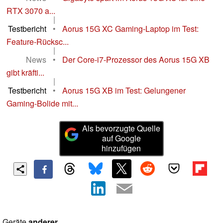
RTX 3070 a...
|
Testbericht
•
Aorus 15G XC Gaming-Laptop im Test:
Feature-Rücksc...
|
News
•
Der Core-i7-Prozessor des Aorus 15G XB
gibt kräfti...
|
Testbericht
•
Aorus 15G XB im Test: Gelungener
Gaming-Bolide mit...
Als bevorzugte Quelle
auf Google
hinzufügen
Geräte
anderer