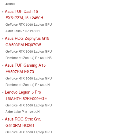
4800H
Asus TUF Dash 15
FX517ZM, i5-12450H
GeForce RTX 3060 Laptop GPU,
Alder Lake-P i5-12450H
Asus ROG Zephyrus G15
GA503RM-HQ079W
GeForce RTX 3060 Laptop GPU,
Rembrandt (Zen 3+) R7 6800HS
Asus TUF Gaming A15
FA507RM-ES73
GeForce RTX 3060 Laptop GPU,
Rembrandt (Zen 3+) R7 6800H
Lenovo Legion 5 Pro
16IAH7H-82RF009HGE
GeForce RTX 3060 Laptop GPU,
Alder Lake-P i5-12500H
Asus ROG Strix G15
G513RM-HQ261
GeForce RTX 3060 Laptop GPU,