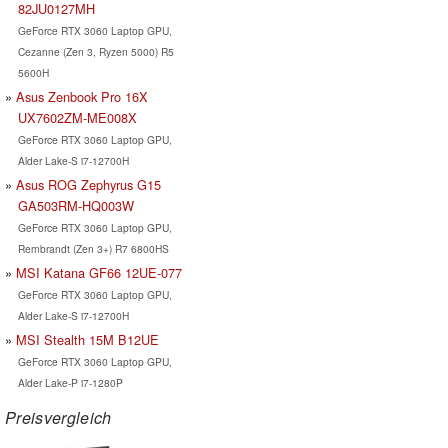
82JU0127MH
GeForce RTX 3060 Laptop GPU,
Cezanne (Zen 3, Ryzen 5000) R5
5600H
Asus Zenbook Pro 16X
UX7602ZM-ME008X
GeForce RTX 3060 Laptop GPU,
Alder Lake-S i7-12700H
Asus ROG Zephyrus G15
GA503RM-HQ003W
GeForce RTX 3060 Laptop GPU,
Rembrandt (Zen 3+) R7 6800HS
MSI Katana GF66 12UE-077
GeForce RTX 3060 Laptop GPU,
Alder Lake-S i7-12700H
MSI Stealth 15M B12UE
GeForce RTX 3060 Laptop GPU,
Alder Lake-P i7-1280P
Preisvergleich