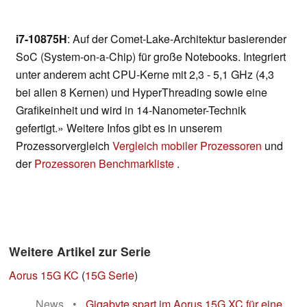
i7-10875H
: Auf der Comet-Lake-Architektur basierender
SoC (System-on-a-Chip) für große Notebooks. Integriert
unter anderem acht CPU-Kerne mit 2,3 - 5,1 GHz (4,3
bei allen 8 Kernen) und HyperThreading sowie eine
Grafikeinheit und wird in 14-Nanometer-Technik
gefertigt.» Weitere Infos gibt es in unserem
Prozessorvergleich
Vergleich mobiler Prozessoren
und
der
Prozessoren Benchmarkliste
.
Weitere Artikel zur Serie
Aorus 15G KC
(
15G Serie
)
News
•
Gigabyte spart im Aorus 15G XC für eine