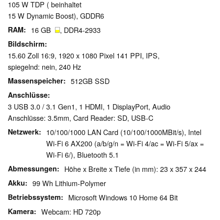
105 W TDP ( beinhaltet
15 W Dynamic Boost), GDDR6
RAM
16 GB
, DDR4-2933
Bildschirm
15.60 Zoll 16:9, 1920 x 1080 Pixel 141 PPI, IPS,
spiegelnd: nein, 240 Hz
Massenspeicher
512GB SSD
Anschlüsse
3 USB 3.0 / 3.1 Gen1, 1 HDMI, 1 DisplayPort, Audio
Anschlüsse: 3.5mm, Card Reader: SD, USB-C
Netzwerk
10/100/1000 LAN Card (10/100/1000MBit/s), Intel
Wi-Fi 6 AX200 (a/b/g/n = Wi-Fi 4/ac = Wi-Fi 5/ax =
Wi-Fi 6/), Bluetooth 5.1
Abmessungen
Höhe x Breite x Tiefe (in mm): 23 x 357 x 244
Akku
99 Wh Lithium-Polymer
Betriebssystem
Microsoft Windows 10 Home 64 Bit
Kamera
Webcam: HD 720p