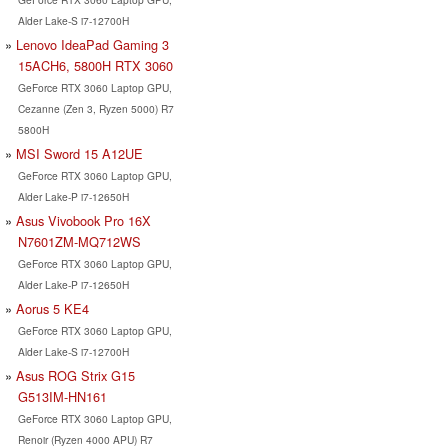
Alder Lake-S i7-12700H
Lenovo IdeaPad Gaming 3
15ACH6, 5800H RTX 3060
GeForce RTX 3060 Laptop GPU,
Cezanne (Zen 3, Ryzen 5000) R7
5800H
MSI Sword 15 A12UE
GeForce RTX 3060 Laptop GPU,
Alder Lake-P i7-12650H
Asus Vivobook Pro 16X
N7601ZM-MQ712WS
GeForce RTX 3060 Laptop GPU,
Alder Lake-P i7-12650H
Aorus 5 KE4
GeForce RTX 3060 Laptop GPU,
Alder Lake-S i7-12700H
Asus ROG Strix G15
G513IM-HN161
GeForce RTX 3060 Laptop GPU,
Renoir (Ryzen 4000 APU) R7