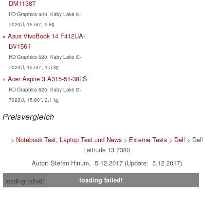
DM1138T
HD Graphics 620, Kaby Lake i3-
7020U, 15.60", 2 kg
Asus VivoBook 14 F412UA-
BV156T
HD Graphics 620, Kaby Lake i3-
7020U, 15.60", 1.5 kg
Acer Aspire 3 A315-51-38LS
HD Graphics 620, Kaby Lake i3-
7020U, 15.60", 2.1 kg
Preisvergleich
>
Notebook Test, Laptop Test und News
>
Externe Tests
>
Dell
> Dell
Latitude 13 7380
Autor: Stefan Hinum, 5.12.2017 (Update: 5.12.2017)
loading failed!
loading failed!