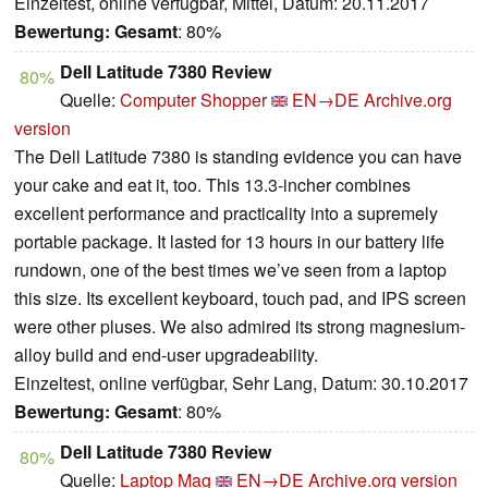
Einzeltest, online verfügbar, Mittel, Datum: 20.11.2017
Bewertung:
Gesamt
: 80%
Dell Latitude 7380 Review
80%
Quelle:
Computer Shopper
EN→DE
Archive.org
version
The Dell Latitude 7380 is standing evidence you can have
your cake and eat it, too. This 13.3-incher combines
excellent performance and practicality into a supremely
portable package. It lasted for 13 hours in our battery life
rundown, one of the best times we’ve seen from a laptop
this size. Its excellent keyboard, touch pad, and IPS screen
were other pluses. We also admired its strong magnesium-
alloy build and end-user upgradeability.
Einzeltest, online verfügbar, Sehr Lang, Datum: 30.10.2017
Bewertung:
Gesamt
: 80%
Dell Latitude 7380 Review
80%
Quelle:
Laptop Mag
EN→DE
Archive.org version