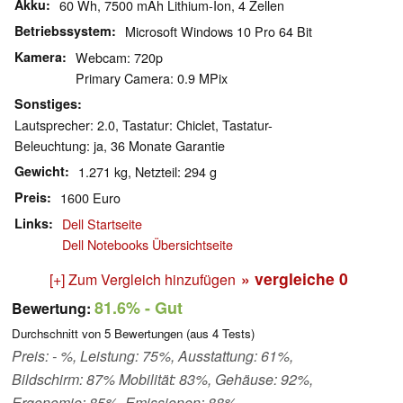
Akku
60 Wh, 7500 mAh Lithium-Ion, 4 Zellen
Betriebssystem
Microsoft Windows 10 Pro 64 Bit
Kamera
Webcam: 720p
Primary Camera: 0.9 MPix
Sonstiges
Lautsprecher: 2.0, Tastatur: Chiclet, Tastatur-
Beleuchtung: ja, 36 Monate Garantie
Gewicht
1.271 kg, Netzteil: 294 g
Preis
1600 Euro
Links
Dell Startseite
Dell Notebooks Übersichtseite
» vergleiche
0
[+] Zum Vergleich hinzufügen
81.6%
- Gut
Bewertung:
Durchschnitt von
5
Bewertungen (aus
4
Tests)
Preis: - %, Leistung: 75%, Ausstattung: 61%,
Bildschirm: 87% Mobilität: 83%, Gehäuse: 92%,
Ergonomie: 85%, Emissionen: 88%