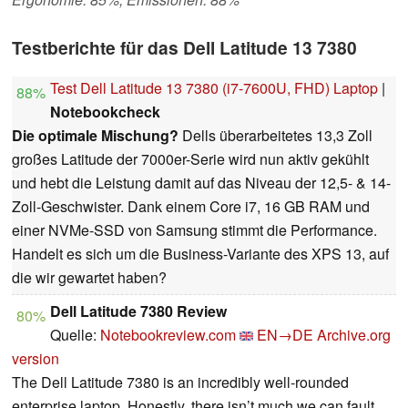
Testberichte für das Dell Latitude 13 7380
Test Dell Latitude 13 7380 (i7-7600U, FHD) Laptop
|
88%
Notebookcheck
Die optimale Mischung?
Dells überarbeitetes 13,3 Zoll
großes Latitude der 7000er-Serie wird nun aktiv gekühlt
und hebt die Leistung damit auf das Niveau der 12,5- & 14-
Zoll-Geschwister. Dank einem Core i7, 16 GB RAM und
einer NVMe-SSD von Samsung stimmt die Performance.
Handelt es sich um die Business-Variante des XPS 13, auf
die wir gewartet haben?
Dell Latitude 7380 Review
80%
Quelle:
Notebookreview.com
EN→DE
Archive.org
version
The Dell Latitude 7380 is an incredibly well-rounded
enterprise laptop. Honestly, there isn’t much we can fault