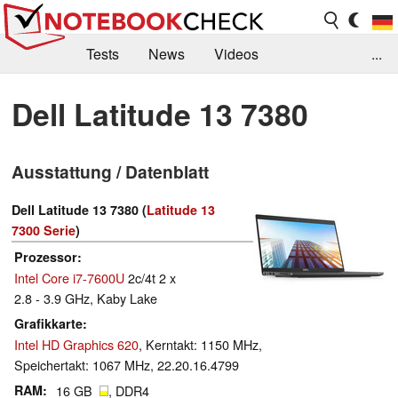
Tests
News
Videos
...
Benchmarks & Tech
Externe Tests
Dell Latitude 13 7380
Kaufberatung
Deals
Suche
Jobs
Ausstattung / Datenblatt
Forum
Dell Latitude 13 7380 (
Latitude 13
7300 Serie
)
Prozessor
Intel Core i7-7600U
2c/4t 2 x
2.8 - 3.9 GHz, Kaby Lake
Grafikkarte
Intel HD Graphics 620
, Kerntakt: 1150 MHz,
Speichertakt: 1067 MHz, 22.20.16.4799
RAM
16 GB
, DDR4