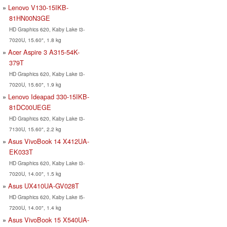
Lenovo V130-15IKB-
81HN00N3GE
HD Graphics 620, Kaby Lake i3-
7020U, 15.60", 1.8 kg
Acer Aspire 3 A315-54K-
379T
HD Graphics 620, Kaby Lake i3-
7020U, 15.60", 1.9 kg
Lenovo Ideapad 330-15IKB-
81DC00UEGE
HD Graphics 620, Kaby Lake i3-
7130U, 15.60", 2.2 kg
Asus VivoBook 14 X412UA-
EK033T
HD Graphics 620, Kaby Lake i3-
7020U, 14.00", 1.5 kg
Asus UX410UA-GV028T
HD Graphics 620, Kaby Lake i5-
7200U, 14.00", 1.4 kg
Asus VivoBook 15 X540UA-