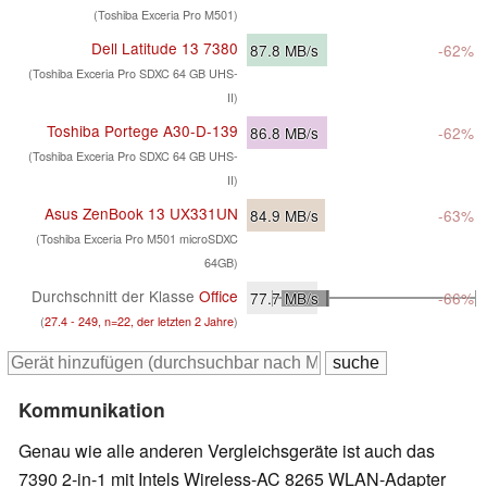
(Toshiba Exceria Pro M501)
Dell Latitude 13 7380
87.8
MB/s
-62%
(Toshiba Exceria Pro SDXC 64 GB UHS-
II)
Toshiba Portege A30-D-139
86.8
MB/s
-62%
(Toshiba Exceria Pro SDXC 64 GB UHS-
II)
Asus ZenBook 13 UX331UN
84.9
MB/s
-63%
(Toshiba Exceria Pro M501 microSDXC
64GB)
Durchschnitt der Klasse
Office
77.7
MB/s
-66%
(
27.4 - 249, n=22, der letzten 2 Jahre
)
Kommunikation
Genau wie alle anderen Vergleichsgeräte ist auch das
7390 2-in-1 mit Intels Wireless-AC 8265 WLAN-Adapter