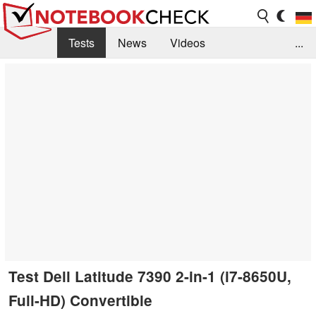
Tests
News
Videos
...
Benchmarks & Tech
Externe Tests
Kaufberatung
Deals
Suche
Jobs
Forum
Test Dell Latitude 7390 2-in-1 (i7-8650U,
Full-HD) Convertible