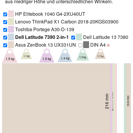
aus niedriger Höhe und unterschiedlichen Winkeln.
HP Elitebook 1040 G4-2XU40UT
Lenovo ThinkPad X1 Carbon 2018-20KGS03900
Toshiba Portege A30-D-139
Dell Latitude 7390 2-in-1
Dell Latitude 13 7380
Asus ZenBook 13 UX331UN
DIN A4
❌
1.1 kg
1.1 kg
1.3 kg
1.4 kg
1.5 kg
1.5 kg
217.1 mm
209 mm
211 mm
216 mm
232.8 mm
15.95 mm
20 mm
13.9 mm
229 mm
20 mm
15.9 mm
18 mm
306 mm