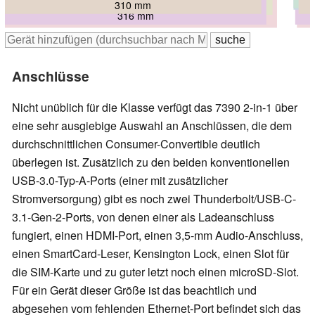
306 mm
310 mm
323.5 mm
316 mm
328.9 mm
Anschlüsse
Nicht unüblich für die Klasse verfügt das 7390 2-in-1 über
eine sehr ausgiebige Auswahl an Anschlüssen, die dem
durchschnittlichen Consumer-Convertible deutlich
überlegen ist. Zusätzlich zu den beiden konventionellen
USB-3.0-Typ-A-Ports (einer mit zusätzlicher
Stromversorgung) gibt es noch zwei Thunderbolt/USB-C-
3.1-Gen-2-Ports, von denen einer als Ladeanschluss
fungiert, einen HDMI-Port, einen 3,5-mm Audio-Anschluss,
einen SmartCard-Leser, Kensington Lock, einen Slot für
die SIM-Karte und zu guter letzt noch einen microSD-Slot.
Für ein Gerät dieser Größe ist das beachtlich und
abgesehen vom fehlenden Ethernet-Port befindet sich das