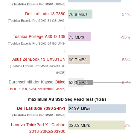
(Toshiba Exceria Pro M501 UHS-II)
Dell Latitude 13 7380
76.6
MB/s
-54%
(Toshiba Exceria Pro SDXC 64 GB UHS-
II)
Toshiba Portege A30-D-139
73
MB/s
-56%
(Toshiba Exceria Pro SDXC 64 GB UHS-
II)
Asus ZenBook 13 UX331UN
69.7
MB/s
-58%
(Toshiba Exceria Pro M501 microSDXC
64GB)
Durchschnitt der Klasse
Office
52.3
MB/s
-69%
(
19.8 - 198.5, n=23, der letzten 2 Jahre
)
maximum AS SSD Seq Read Test (1GB)
Dell Latitude 7390 2-in-1
229.6
MB/s
(Toshiba Exceria Pro M501 UHS-II)
Lenovo ThinkPad X1 Carbon
223.9
MB/s
-2%
2018-20KGS03900