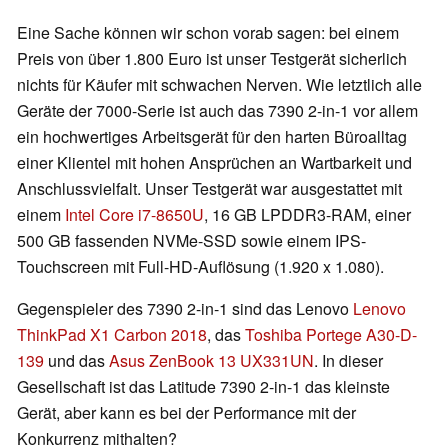
Eine Sache können wir schon vorab sagen: bei einem
Preis von über 1.800 Euro ist unser Testgerät sicherlich
nichts für Käufer mit schwachen Nerven. Wie letztlich alle
Geräte der 7000-Serie ist auch das 7390 2-in-1 vor allem
ein hochwertiges Arbeitsgerät für den harten Büroalltag
einer Klientel mit hohen Ansprüchen an Wartbarkeit und
Anschlussvielfalt. Unser Testgerät war ausgestattet mit
einem
Intel Core i7-8650U
, 16 GB LPDDR3-RAM, einer
500 GB fassenden NVMe-SSD sowie einem IPS-
Touchscreen mit Full-HD-Auflösung (1.920 x 1.080).
Gegenspieler des 7390 2-in-1 sind das Lenovo
Lenovo
ThinkPad X1 Carbon 2018
, das
Toshiba Portege A30-D-
139
und das
Asus ZenBook 13 UX331UN
. In dieser
Gesellschaft ist das Latitude 7390 2-in-1 das kleinste
Gerät, aber kann es bei der Performance mit der
Konkurrenz mithalten?