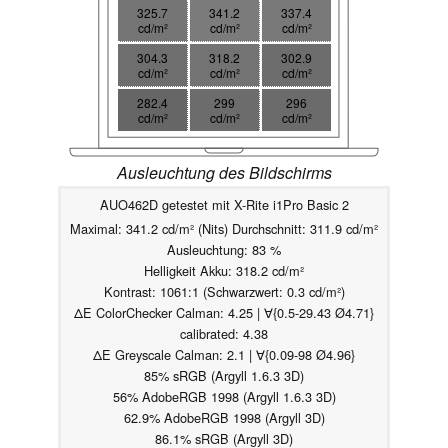
325.7
341.2
337.4
cd/m²
cd/m²
cd/m²
304.3
318.2
302.9
cd/m²
cd/m²
cd/m²
282.4
299
296
cd/m²
cd/m²
cd/m²
Ausleuchtung des Bildschirms
AUO462D getestet mit X-Rite i1Pro Basic 2
Maximal: 341.2 cd/m² (Nits) Durchschnitt: 311.9 cd/m²
Ausleuchtung: 83 %
Helligkeit Akku: 318.2 cd/m²
Kontrast: 1061:1 (Schwarzwert: 0.3 cd/m²)
ΔE ColorChecker Calman: 4.25 | ∀{0.5-29.43 Ø4.71}
calibrated: 4.38
ΔE Greyscale Calman: 2.1 | ∀{0.09-98 Ø4.96}
85% sRGB (Argyll 1.6.3 3D)
56% AdobeRGB 1998 (Argyll 1.6.3 3D)
62.9% AdobeRGB 1998 (Argyll 3D)
86.1% sRGB (Argyll 3D)