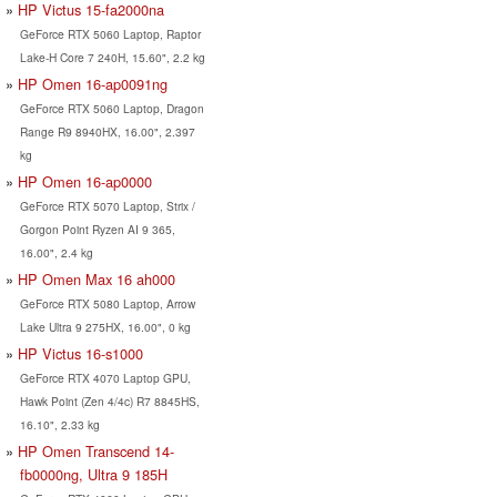
HP Victus 15-fa2000na
GeForce RTX 5060 Laptop, Raptor
Lake-H Core 7 240H, 15.60", 2.2 kg
HP Omen 16-ap0091ng
GeForce RTX 5060 Laptop, Dragon
Range R9 8940HX, 16.00", 2.397
kg
HP Omen 16-ap0000
GeForce RTX 5070 Laptop, Strix /
Gorgon Point Ryzen AI 9 365,
16.00", 2.4 kg
HP Omen Max 16 ah000
GeForce RTX 5080 Laptop, Arrow
Lake Ultra 9 275HX, 16.00", 0 kg
HP Victus 16-s1000
GeForce RTX 4070 Laptop GPU,
Hawk Point (Zen 4/4c) R7 8845HS,
16.10", 2.33 kg
HP Omen Transcend 14-
fb0000ng, Ultra 9 185H