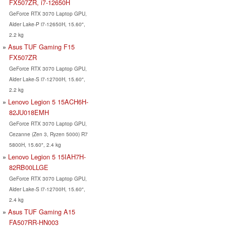
FX507ZR, i7-12650H
GeForce RTX 3070 Laptop GPU,
Alder Lake-P i7-12650H, 15.60",
2.2 kg
Asus TUF Gaming F15
FX507ZR
GeForce RTX 3070 Laptop GPU,
Alder Lake-S i7-12700H, 15.60",
2.2 kg
Lenovo Legion 5 15ACH6H-
82JU018EMH
GeForce RTX 3070 Laptop GPU,
Cezanne (Zen 3, Ryzen 5000) R7
5800H, 15.60", 2.4 kg
Lenovo Legion 5 15IAH7H-
82RB00LLGE
GeForce RTX 3070 Laptop GPU,
Alder Lake-S i7-12700H, 15.60",
2.4 kg
Asus TUF Gaming A15
FA507RR-HN003