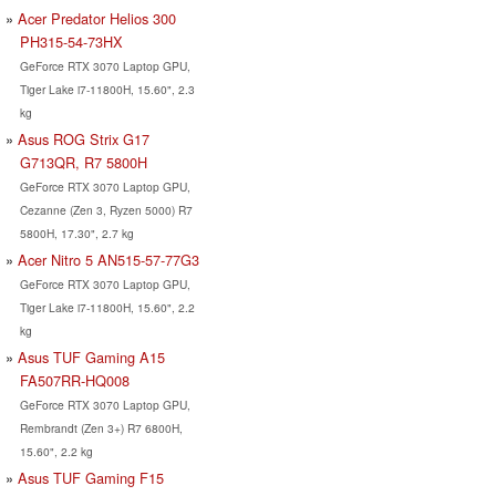
Acer Predator Helios 300
PH315-54-73HX
GeForce RTX 3070 Laptop GPU,
Tiger Lake i7-11800H, 15.60", 2.3
kg
Asus ROG Strix G17
G713QR, R7 5800H
GeForce RTX 3070 Laptop GPU,
Cezanne (Zen 3, Ryzen 5000) R7
5800H, 17.30", 2.7 kg
Acer Nitro 5 AN515-57-77G3
GeForce RTX 3070 Laptop GPU,
Tiger Lake i7-11800H, 15.60", 2.2
kg
Asus TUF Gaming A15
FA507RR-HQ008
GeForce RTX 3070 Laptop GPU,
Rembrandt (Zen 3+) R7 6800H,
15.60", 2.2 kg
Asus TUF Gaming F15