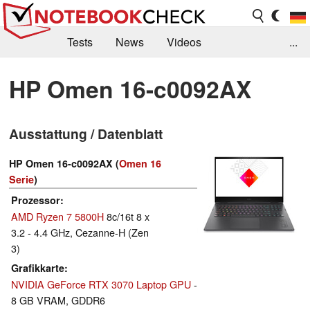
Tests
News
Videos
...
Benchmarks & Tech
Externe Tests
HP Omen 16-c0092AX
Kaufberatung
Deals
Suche
Jobs
Ausstattung / Datenblatt
Forum
HP Omen 16-c0092AX (
Omen 16
Serie
)
Prozessor
AMD Ryzen 7 5800H
8c/16t 8 x
3.2 - 4.4 GHz, Cezanne-H (Zen
3)
Grafikkarte
NVIDIA GeForce RTX 3070 Laptop GPU
-
8 GB VRAM, GDDR6