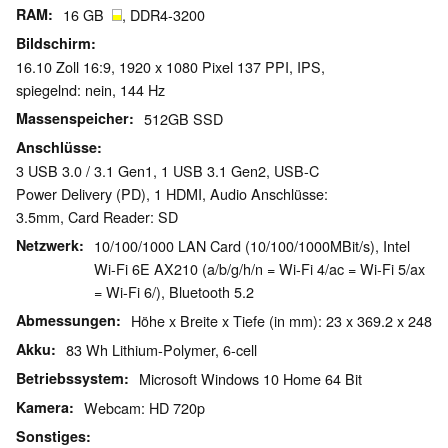
RAM
16 GB
, DDR4-3200
Bildschirm
16.10 Zoll 16:9, 1920 x 1080 Pixel 137 PPI, IPS,
spiegelnd: nein, 144 Hz
Massenspeicher
512GB SSD
Anschlüsse
3 USB 3.0 / 3.1 Gen1, 1 USB 3.1 Gen2, USB-C
Power Delivery (PD), 1 HDMI, Audio Anschlüsse:
3.5mm, Card Reader: SD
Netzwerk
10/100/1000 LAN Card (10/100/1000MBit/s), Intel
Wi-Fi 6E AX210 (a/b/g/h/n = Wi-Fi 4/ac = Wi-Fi 5/ax
= Wi-Fi 6/), Bluetooth 5.2
Abmessungen
Höhe x Breite x Tiefe (in mm): 23 x 369.2 x 248
Akku
83 Wh Lithium-Polymer, 6-cell
Betriebssystem
Microsoft Windows 10 Home 64 Bit
Kamera
Webcam: HD 720p
Sonstiges