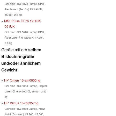
GeForce RTX 3070 Laptop GPU,
Rembrandt (Zen 3+) R7 6800H,
15.60", 2.2 kg
MSI Pulse GL76 12UGK-
091UK
GeForce RTX 3070 Laptop GPU,
Alder Lake-P i9-12900H, 17.30",
2.6 kg
Geräte mit der
selben
Bildschirmgröße
und/oder ähnlichem
Gewicht
HP Omen 16-am0000ng
GeForce RTX 5060 Laptop, Raptor
Lake-HX i9-14900HX, 16.00", 2.43
kg
HP Victus 15-fb3357ng
GeForce RTX 5050 Laptop, Hawk
Point (Zen 4/4c) R5 240, 15.60",