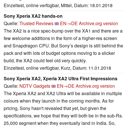
Einzeltest, online verfügbar, Mittel, Datum: 18.01.2018
Sony Xperia XA2 hands-on
Quelle:
Trusted Reviews
EN→DE
Archive.org version
The XA2 is a nice spec-bump over the XA1 and there are a
few welcome additions in the form of a higher-res screen
and Snapdragon CPU. But Sony’s design is still behind the
pack and with lots of budget options moving to a slicker
build, the XA2 could feel old very quickly.
Einzeltest, online verfügbar, Kurz, Datum: 11.01.2018
Sony Xperia XA2, Xperia XA2 Ultra First Impressions
Quelle:
NDTV Gadgets
EN→DE
Archive.org version
The Xperia XA2 and XA2 Ultra will be available in multiple
colours when they launch in the coming months. As for
pricing, Sony hasn't revealed that yet, but given the
specifications, we hope that they will both be in the sub-Rs.
25,000 segment when they eventually land in India. So,