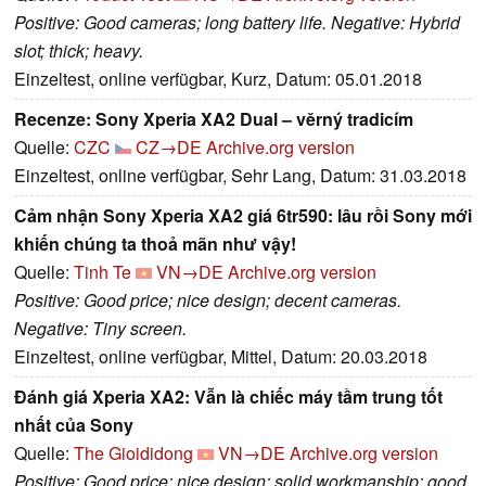
Positive: Good cameras; long battery life. Negative: Hybrid
slot; thick; heavy.
Einzeltest, online verfügbar, Kurz, Datum: 05.01.2018
Recenze: Sony Xperia XA2 Dual – věrný tradicím
Quelle:
CZC
CZ→DE
Archive.org version
Einzeltest, online verfügbar, Sehr Lang, Datum: 31.03.2018
Cảm nhận Sony Xperia XA2 giá 6tr590: lâu rồi Sony mới
khiến chúng ta thoả mãn như vậy!
Quelle:
Tinh Te
VN→DE
Archive.org version
Positive: Good price; nice design; decent cameras.
Negative: Tiny screen.
Einzeltest, online verfügbar, Mittel, Datum: 20.03.2018
Đánh giá Xperia XA2: Vẫn là chiếc máy tầm trung tốt
nhất của Sony
Quelle:
The Gioididong
VN→DE
Archive.org version
Positive: Good price; nice design; solid workmanship; good