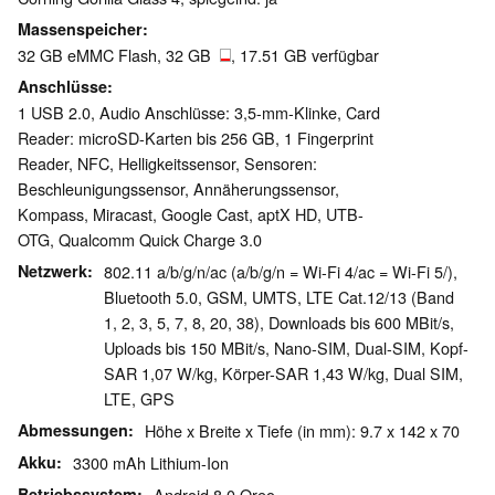
Massenspeicher
32 GB eMMC Flash, 32 GB
, 17.51 GB verfügbar
Anschlüsse
1 USB 2.0, Audio Anschlüsse: 3,5-mm-Klinke, Card
Reader: microSD-Karten bis 256 GB, 1 Fingerprint
Reader, NFC, Helligkeitssensor, Sensoren:
Beschleunigungssensor, Annäherungssensor,
Kompass, Miracast, Google Cast, aptX HD, UTB-
OTG, Qualcomm Quick Charge 3.0
Netzwerk
802.11 a/b/g/n/ac (a/b/g/n = Wi-Fi 4/ac = Wi-Fi 5/),
Bluetooth 5.0, GSM, UMTS, LTE Cat.12/13 (Band
1, 2, 3, 5, 7, 8, 20, 38), Downloads bis 600 MBit/s,
Uploads bis 150 MBit/s, Nano-SIM, Dual-SIM, Kopf-
SAR 1,07 W/kg, Körper-SAR 1,43 W/kg, Dual SIM,
LTE, GPS
Abmessungen
Höhe x Breite x Tiefe (in mm): 9.7 x 142 x 70
Akku
3300 mAh Lithium-Ion
Betriebssystem
Android 8.0 Oreo