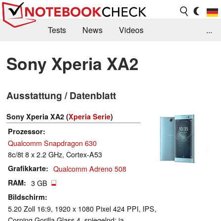
Tests
News
Videos
...
Benchmarks & Tech
Externe Tests
Sony Xperia XA2
Kaufberatung
Deals
Suche
Jobs
Ausstattung / Datenblatt
Forum
Sony Xperia XA2 (
Xperia Serie
)
Prozessor
Qualcomm Snapdragon 630
8c/8t 8 x 2.2 GHz, Cortex-A53
Grafikkarte
Qualcomm Adreno 508
RAM
3 GB
Bildschirm
5.20 Zoll 16:9, 1920 x 1080 Pixel 424 PPI, IPS,
Corning Gorilla Glass 4, spiegelnd: ja