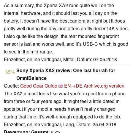
As a summary, the Xperia XA2 runs quite well on the
internal hardware, and it should last you all day on the
battery. It doesn’t have the best camera at night but it does
pretty well during the day, and offers pretty decent 4K video.
I also quite like the design, the rear mounted fingerprint
sensor is fast and works well, and it’s USB-C which is good
to see in the mid-range.
Einzeltest, online verfügbar, Mittel, Datum: 07.05.2018
Sony Xperia XA2 review: One last hurrah for
65%
OmniBalance
Quelle:
Good Gear Guide
EN→DE
Archive.org version
The XA2 almost feels like what you’d expect from a phone
from three or four years ago. It might feel a little dated in
spots but if your mobile needs haven’t really changed
during that time, it’s well-enough equipped to do the job.
Einzeltest, online verfügbar, Lang, Datum: 25.04.2018
Bewertung:
Gesamt
: 65%