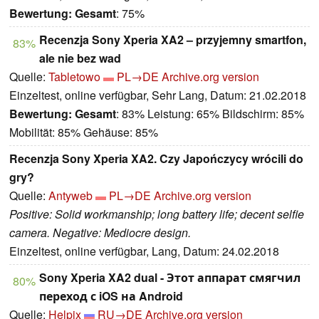
Bewertung:
Gesamt
: 75%
Recenzja Sony Xperia XA2 – przyjemny smartfon,
83%
ale nie bez wad
Quelle:
Tabletowo
PL→DE
Archive.org version
Einzeltest, online verfügbar, Sehr Lang, Datum: 21.02.2018
Bewertung:
Gesamt
: 83% Leistung: 65% Bildschirm: 85%
Mobilität: 85% Gehäuse: 85%
Recenzja Sony Xperia XA2. Czy Japończycy wrócili do
gry?
Quelle:
Antyweb
PL→DE
Archive.org version
Positive: Solid workmanship; long battery life; decent selfie
camera. Negative: Mediocre design.
Einzeltest, online verfügbar, Lang, Datum: 24.02.2018
Sony Xperia XA2 dual - Этот аппарат смягчил
80%
переход с iOS на Android
Quelle:
Helpix
RU→DE
Archive.org version