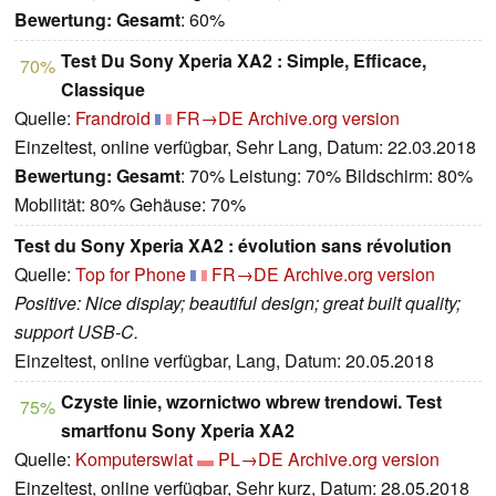
Bewertung:
Gesamt
: 60%
Test Du Sony Xperia XA2 : Simple, Efficace,
70%
Classique
Quelle:
Frandroid
FR→DE
Archive.org version
Einzeltest, online verfügbar, Sehr Lang, Datum: 22.03.2018
Bewertung:
Gesamt
: 70% Leistung: 70% Bildschirm: 80%
Mobilität: 80% Gehäuse: 70%
Test du Sony Xperia XA2 : évolution sans révolution
Quelle:
Top for Phone
FR→DE
Archive.org version
Positive: Nice display; beautiful design; great built quality;
support USB-C.
Einzeltest, online verfügbar, Lang, Datum: 20.05.2018
Czyste linie, wzornictwo wbrew trendowi. Test
75%
smartfonu Sony Xperia XA2
Quelle:
Komputerswiat
PL→DE
Archive.org version
Einzeltest, online verfügbar, Sehr kurz, Datum: 28.05.2018