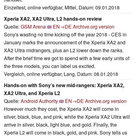
Einzeltest, online verfügbar, Mittel, Datum: 09.01.2018
Xperia XA2, XA2 Ultra, L2 hands-on review
Quelle:
GSM Arena
EN→DE
Archive.org version
Sony's wasting no time kicking off the year 2018 - CES in
January marks the announcement of the Xperia XA2 and
XA2 Ultra midrangers, plus an L2 lower down the ranks.
After the brief time we got to spend with a few early units of
the three models, you can label us excited.
Vergleich, online verfügbar, Lang, Datum: 08.01.2018
Hands-on with Sony’s new mid-rangers: Xperia XA2,
XA2 Ultra, and Xperia L2
Quelle:
Android Authority
EN→DE
Archive.org version
However much they cost, the Xperia XA2 will come in
silver, black, blue, and pink, while the Xperia XA2 Ultra will
arrive in silver, black, light blue, and gold. Finally, the
Xperia L2 will come in black, gold, and pink. Sony tells us