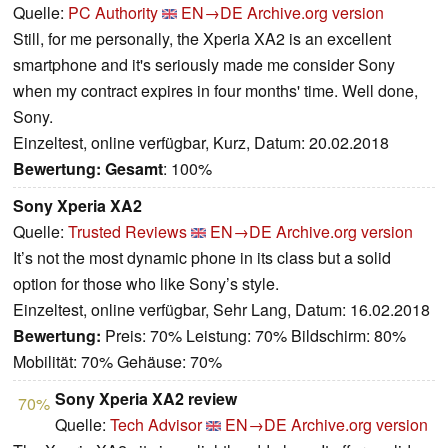
Quelle:
PC Authority
EN→DE
Archive.org version
Still, for me personally, the Xperia XA2 is an excellent
smartphone and it's seriously made me consider Sony
when my contract expires in four months' time. Well done,
Sony.
Einzeltest, online verfügbar, Kurz, Datum: 20.02.2018
Bewertung:
Gesamt
: 100%
Sony Xperia XA2
Quelle:
Trusted Reviews
EN→DE
Archive.org version
It’s not the most dynamic phone in its class but a solid
option for those who like Sony’s style.
Einzeltest, online verfügbar, Sehr Lang, Datum: 16.02.2018
Bewertung:
Preis: 70% Leistung: 70% Bildschirm: 80%
Mobilität: 70% Gehäuse: 70%
Sony Xperia XA2 review
70%
Quelle:
Tech Advisor
EN→DE
Archive.org version