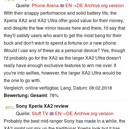
Quelle:
Phone Arena
EN→DE
Archive.org version
With their snappy performance and solid battery life, the
Xperia XA2 and XA2 Ultra offer good value for their money,
and despite the few minor issues here and there, I'd say that
they'll satisfy users who want to get the most bang for their
buck and don't want to spend a fortune on a new phone.
Would I use any of these as a personal device? Yes, though
I'd probably go for the XA2 as the larger XA2 Ultra doesn't
really have enough exclusive features to win me over. If
you're into selfies, however, the larger XA2 Ultra would be
the one to go with.
Vergleich, online verfügbar, Lang, Datum: 08.02.2018
Bewertung:
Gesamt
: 78%
Sony Xperia XA2 review
80%
Quelle:
Stuff TV
EN→DE
Archive.org version
Probably the best mid-ranger Sony has made in a while, the
XA2 might not mix up the traditional Xperia look but it has