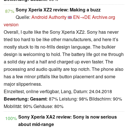
Sony Xperia XZ2 review: Making a buzz
87%
Quelle:
Android Authority
EN→DE
Archive.org
version
Overall, I quite like the Sony Xperia XZ2. Sony has never
tried too hard to be like other manufacturers, and here it’s
mostly stuck to its no-frills design language. The bulkier
design is welcoming to hold. The battery life got me through
a solid day and a half and charged up even faster. The
processing and audio quality are top notch. The phone also
has a few minor pitfalls like button placement and some
major slipperiness.
Einzeltest, online verfügbar, Lang, Datum: 24.04.2018
Bewertung:
Gesamt
: 87% Leistung: 98% Bildschirm: 90%
Mobilität: 90% Gehäuse: 80%
Sony Xperia XA2 review: Sony is now serious
100%
about mid-range