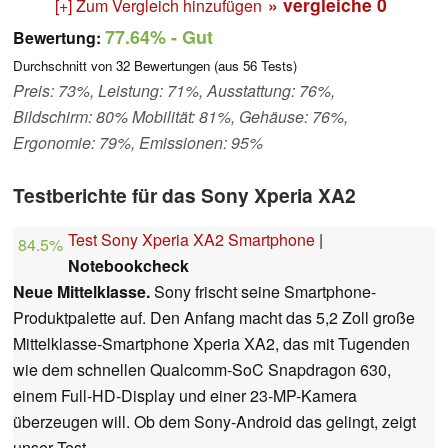
» vergleiche
0
[+] Zum Vergleich hinzufügen
77.64%
- Gut
Bewertung:
Durchschnitt von
32
Bewertungen (aus
56
Tests)
Preis: 73%, Leistung: 71%, Ausstattung: 76%,
Bildschirm: 80% Mobilität: 81%, Gehäuse: 76%,
Ergonomie: 79%, Emissionen: 95%
Testberichte für das Sony Xperia XA2
Test Sony Xperia XA2 Smartphone
|
84.5%
Notebookcheck
Neue Mittelklasse.
Sony frischt seine Smartphone-
Produktpalette auf. Den Anfang macht das 5,2 Zoll große
Mittelklasse-Smartphone Xperia XA2, das mit Tugenden
wie dem schnellen Qualcomm-SoC Snapdragon 630,
einem Full-HD-Display und einer 23-MP-Kamera
überzeugen will. Ob dem Sony-Android das gelingt, zeigt
unser Test.