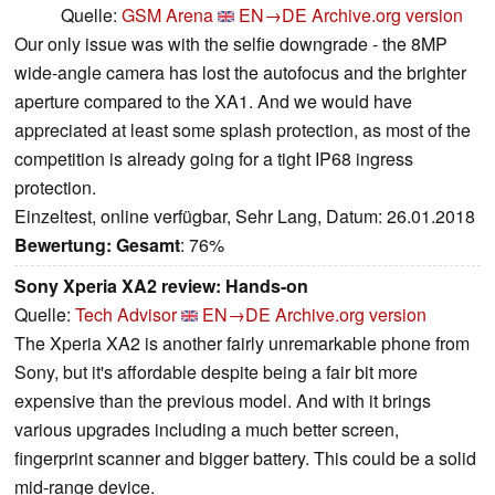
Quelle:
GSM Arena
EN→DE
Archive.org version
Our only issue was with the selfie downgrade - the 8MP
wide-angle camera has lost the autofocus and the brighter
aperture compared to the XA1. And we would have
appreciated at least some splash protection, as most of the
competition is already going for a tight IP68 ingress
protection.
Einzeltest, online verfügbar, Sehr Lang, Datum: 26.01.2018
Bewertung:
Gesamt
: 76%
Sony Xperia XA2 review: Hands-on
Quelle:
Tech Advisor
EN→DE
Archive.org version
The Xperia XA2 is another fairly unremarkable phone from
Sony, but it's affordable despite being a fair bit more
expensive than the previous model. And with it brings
various upgrades including a much better screen,
fingerprint scanner and bigger battery. This could be a solid
mid-range device.