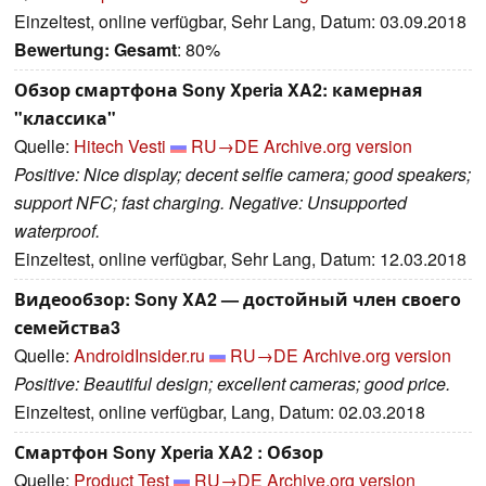
Einzeltest, online verfügbar, Sehr Lang, Datum: 03.09.2018
Bewertung:
Gesamt
: 80%
Обзор смартфона Sony Xperia XA2: камерная
"классика"
Quelle:
Hitech Vesti
RU→DE
Archive.org version
Positive: Nice display; decent selfie camera; good speakers;
support NFC; fast charging. Negative: Unsupported
waterproof.
Einzeltest, online verfügbar, Sehr Lang, Datum: 12.03.2018
Видеообзор: Sony XA2 — достойный член своего
семейства3
Quelle:
AndroidInsider.ru
RU→DE
Archive.org version
Positive: Beautiful design; excellent cameras; good price.
Einzeltest, online verfügbar, Lang, Datum: 02.03.2018
Смартфон Sony Xperia XA2 : Обзор
Quelle:
Product Test
RU→DE
Archive.org version