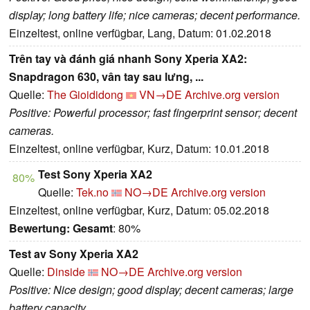
display; long battery life; nice cameras; decent performance.
Einzeltest, online verfügbar, Lang, Datum: 01.02.2018
Trên tay và đánh giá nhanh Sony Xperia XA2:
Snapdragon 630, vân tay sau lưng, ...
Quelle:
The Gioididong
VN→DE
Archive.org version
Positive: Powerful processor; fast fingerprint sensor; decent
cameras.
Einzeltest, online verfügbar, Kurz, Datum: 10.01.2018
Test Sony Xperia XA2
80%
Quelle:
Tek.no
NO→DE
Archive.org version
Einzeltest, online verfügbar, Kurz, Datum: 05.02.2018
Bewertung:
Gesamt
: 80%
Test av Sony Xperia XA2
Quelle:
Dinside
NO→DE
Archive.org version
Positive: Nice design; good display; decent cameras; large
battery capacity.