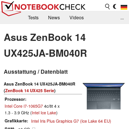
Tests
News
Videos
...
Benchmarks & Tech
Externe Tests
Asus ZenBook 14
Kaufberatung
Deals
Suche
Jobs
UX425JA-BM040R
Forum
Ausstattung / Datenblatt
Asus ZenBook 14 UX425JA-BM040R
(
ZenBook 14 UX425 Serie
)
Prozessor
Intel Core i7-1065G7
4c/8t 4 x
1.3 - 3.9 GHz (
Intel Ice Lake
)
Grafikkarte
Intel Iris Plus Graphics G7 (Ice Lake 64 EU)