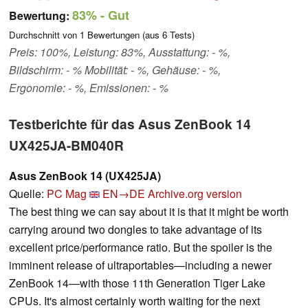
83%
- Gut
Bewertung:
Durchschnitt von
1
Bewertungen (aus
6
Tests)
Preis: 100%, Leistung: 83%, Ausstattung: - %,
Bildschirm: - % Mobilität: - %, Gehäuse: - %,
Ergonomie: - %, Emissionen: - %
Testberichte für das Asus ZenBook 14
UX425JA-BM040R
Asus ZenBook 14 (UX425JA)
Quelle:
PC Mag
EN→DE
Archive.org version
The best thing we can say about it is that it might be worth
carrying around two dongles to take advantage of its
excellent price/performance ratio. But the spoiler is the
imminent release of ultraportables—including a newer
ZenBook 14—with those 11th Generation Tiger Lake
CPUs. It's almost certainly worth waiting for the next