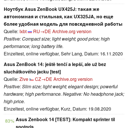
Ноутбук Asus ZenBook UX425J: такая же
автономная и стильная, как UX325JA, но еще
более удобная модель для повседневной работы
Quelle:
Ixbt
RU→DE
Archive.org version
Positive: Compact size; light weight; good price; high
performance; long battery life.
Einzeltest, online verfügbar, Sehr Lang, Datum: 16.11.2020
Asus ZenBook 14: ještě tenčí a lepší, ale už bez
sluchátkového jacku [test]
Quelle:
Zive
CZ→DE
Archive.org version
Positive: Slim size; light weight; elegant design; powerful
hardware; high performance. Negative: No headphone jack;
high price.
Einzeltest, online verfügbar, Kurz, Datum: 19.08.2020
Asus Zenbook 14 [TEST]: Kompakt sprinter til
83%
spotpris