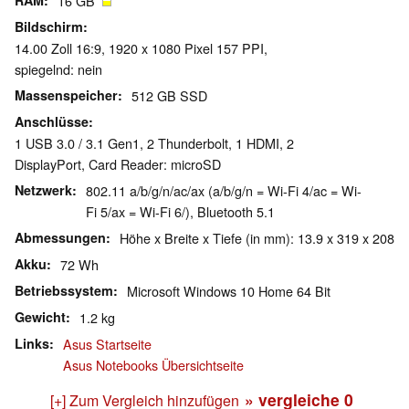
RAM
16 GB
Bildschirm
14.00 Zoll 16:9, 1920 x 1080 Pixel 157 PPI,
spiegelnd: nein
Massenspeicher
512 GB SSD
Anschlüsse
1 USB 3.0 / 3.1 Gen1, 2 Thunderbolt, 1 HDMI, 2
DisplayPort, Card Reader: microSD
Netzwerk
802.11 a/b/g/n/ac/ax (a/b/g/n = Wi-Fi 4/ac = Wi-
Fi 5/ax = Wi-Fi 6/), Bluetooth 5.1
Abmessungen
Höhe x Breite x Tiefe (in mm): 13.9 x 319 x 208
Akku
72 Wh
Betriebssystem
Microsoft Windows 10 Home 64 Bit
Gewicht
1.2 kg
Links
Asus Startseite
Asus Notebooks Übersichtseite
» vergleiche
0
[+] Zum Vergleich hinzufügen