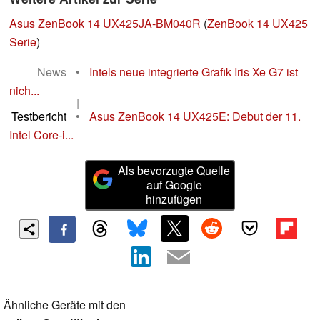
Asus ZenBook 14 UX425JA-BM040R
(
ZenBook 14 UX425
Serie
)
News
•
Intels neue integrierte Grafik Iris Xe G7 ist
nich...
|
Testbericht
•
Asus ZenBook 14 UX425E: Debut der 11.
Intel Core-i...
Als bevorzugte Quelle
auf Google
hinzufügen
Ähnliche Geräte mit den