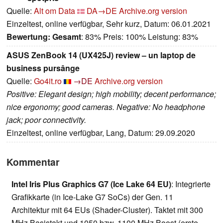
Quelle:
Alt om Data
DA→DE
Archive.org version
Einzeltest, online verfügbar, Sehr kurz, Datum: 06.01.2021
Bewertung:
Gesamt
: 83% Preis: 100% Leistung: 83%
ASUS ZenBook 14 (UX425J) review – un laptop de
business pursânge
Quelle:
Go4it.ro
→DE
Archive.org version
Positive: Elegant design; high mobility; decent performance;
nice ergonomy; good cameras. Negative: No headphone
jack; poor connectivity.
Einzeltest, online verfügbar, Lang, Datum: 29.09.2020
Kommentar
Intel Iris Plus Graphics G7 (Ice Lake 64 EU)
: Integrierte
Grafikkarte (in Ice-Lake G7 SoCs) der Gen. 11
Architektur mit 64 EUs (Shader-Cluster). Taktet mit 300
MHz Basistakt und 1050 bzw. 1100 MHz Boost (erste