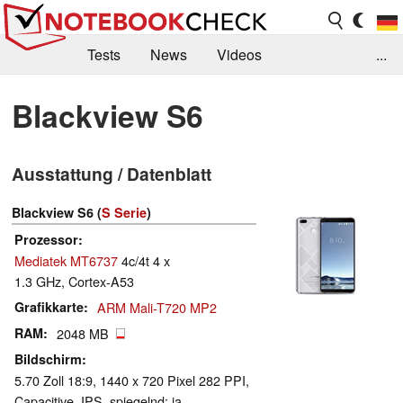
Tests
News
Videos
...
Benchmarks & Tech
Externe Tests
Blackview S6
Kaufberatung
Deals
Suche
Jobs
Ausstattung / Datenblatt
Forum
Blackview S6 (
S Serie
)
Prozessor
Mediatek MT6737
4c/4t 4 x
1.3 GHz, Cortex-A53
Grafikkarte
ARM Mali-T720 MP2
RAM
2048 MB
Bildschirm
5.70 Zoll 18:9, 1440 x 720 Pixel 282 PPI,
Capacitive, IPS, spiegelnd: ja