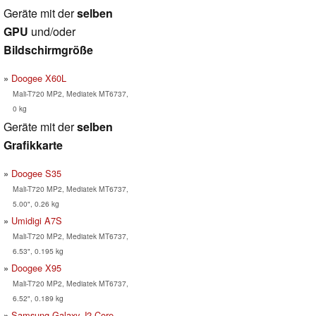
Geräte mit der
selben
GPU
und/oder
Bildschirmgröße
Doogee X60L
Mali-T720 MP2, Mediatek MT6737,
0 kg
Geräte mit der
selben
Grafikkarte
Doogee S35
Mali-T720 MP2, Mediatek MT6737,
5.00", 0.26 kg
Umidigi A7S
Mali-T720 MP2, Mediatek MT6737,
6.53", 0.195 kg
Doogee X95
Mali-T720 MP2, Mediatek MT6737,
6.52", 0.189 kg
Samsung Galaxy J2 Core