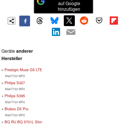
auf Google
hinzufügen
Geräte
anderer
Hersteller
Prestigio Muze G5 LTE
Mali-T720 MP2
Philips S327
Mali-T720 MP2
Philips S395
Mali-T720 MP2
Bluboo D5 Pro
Mali-T720 MP2
BQ RU BQ 5701L Slim