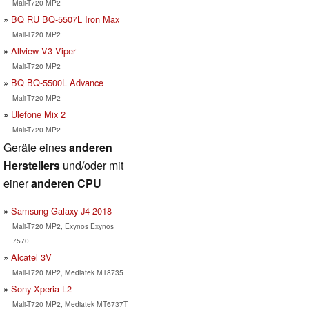
Mali-T720 MP2
BQ RU BQ-5507L Iron Max
Mali-T720 MP2
Allview V3 Viper
Mali-T720 MP2
BQ BQ-5500L Advance
Mali-T720 MP2
Ulefone Mix 2
Mali-T720 MP2
Geräte eines
anderen
Herstellers
und/oder mit
einer
anderen CPU
Samsung Galaxy J4 2018
Mali-T720 MP2, Exynos Exynos
7570
Alcatel 3V
Mali-T720 MP2, Mediatek MT8735
Sony Xperia L2
Mali-T720 MP2, Mediatek MT6737T