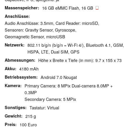
Massenspeicher
16 GB eMMC Flash, 16 GB
Anschlüsse
Audio Anschlüsse: 3.5mm, Card Reader: microSD,
Sensoren: Gravity Sensor, Gyroscope,
Geomagnetic Sensor, microUSB
Netzwerk
802.11 b/g/n (b/g/n = Wi-Fi 4/), Bluetooth 4.1, GSM,
HSPA, LTE, Dual SIM, GPS
Abmessungen
Höhe x Breite x Tiefe (in mm): 9.7 x 155 x 73
Akku
4180 mAh
Betriebssystem
Android 7.0 Nougat
Kamera
Primary Camera: 8 MPix Dual-camera 8.0MP +
0.3MP
Secondary Camera: 5 MPix
Sonstiges
Tastatur: Virtual
Gewicht
215 g
Preis
100 Euro