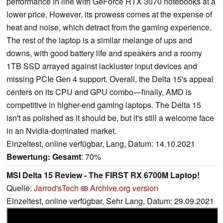
performance in line with GeForce RTX 3070 notebooks at a
lower price. However, its prowess comes at the expense of
heat and noise, which detract from the gaming experience.
The rest of the laptop is a similar melange of ups and
downs, with good battery life and speakers and a roomy
1TB SSD arrayed against lackluster input devices and
missing PCIe Gen 4 support. Overall, the Delta 15's appeal
centers on its CPU and GPU combo—finally, AMD is
competitive in higher-end gaming laptops. The Delta 15
isn't as polished as it should be, but it's still a welcome face
in an Nvidia-dominated market.
Einzeltest, online verfügbar, Lang, Datum: 14.10.2021
Bewertung:
Gesamt
: 70%
MSI Delta 15 Review - The FIRST RX 6700M Laptop!
Quelle:
Jarrod'sTech
Archive.org version
Einzeltest, online verfügbar, Sehr Lang, Datum: 29.09.2021