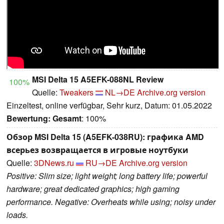
MSI Delta 15 A5EFK-088NL Review
100%
Quelle:
Tweakers
NL→DE
Archive.org version
Einzeltest, online verfügbar, Sehr kurz, Datum: 01.05.2022
Bewertung:
Gesamt
: 100%
Обзор MSI Delta 15 (A5EFK-038RU): графика AMD
всерьез возвращается в игровые ноутбуки
Quelle:
3DNews.ru
RU→DE
Archive.org version
Positive: Slim size; light weight; long battery life; powerful
hardware; great dedicated graphics; high gaming
performance. Negative: Overheats while using; noisy under
loads.