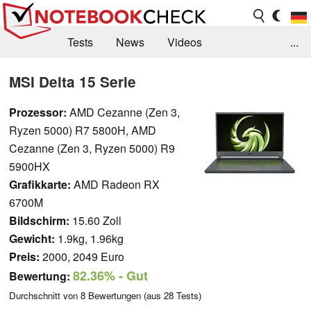
Tests
News
Videos
...
Benchmarks & Tech
Externe Tests
MSI Delta 15 Serie
Kaufberatung
Deals
Suche
Jobs
Prozessor:
AMD Cezanne (Zen 3,
Ryzen 5000) R7 5800H, AMD
Forum
Cezanne (Zen 3, Ryzen 5000) R9
5900HX
Grafikkarte:
AMD Radeon RX
6700M
Bildschirm:
15.60 Zoll
Gewicht:
1.9kg, 1.96kg
Preis:
2000, 2049 Euro
82.36%
- Gut
Bewertung:
Durchschnitt von
8
Bewertungen (aus
28
Tests)