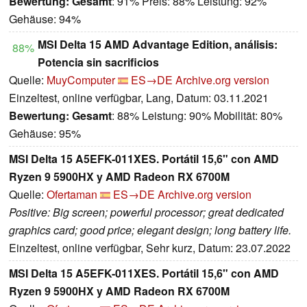
Bewertung:
Gesamt
: 91% Preis: 88% Leistung: 92%
Gehäuse: 94%
MSI Delta 15 AMD Advantage Edition, análisis:
88%
Potencia sin sacrificios
Quelle:
MuyComputer
ES→DE
Archive.org version
Einzeltest, online verfügbar, Lang, Datum: 03.11.2021
Bewertung:
Gesamt
: 88% Leistung: 90% Mobilität: 80%
Gehäuse: 95%
MSI Delta 15 A5EFK-011XES. Portátil 15,6" con AMD
Ryzen 9 5900HX y AMD Radeon RX 6700M
Quelle:
Ofertaman
ES→DE
Archive.org version
Positive: Big screen; powerful processor; great dedicated
graphics card; good price; elegant design; long battery life.
Einzeltest, online verfügbar, Sehr kurz, Datum: 23.07.2022
MSI Delta 15 A5EFK-011XES. Portátil 15,6" con AMD
Ryzen 9 5900HX y AMD Radeon RX 6700M