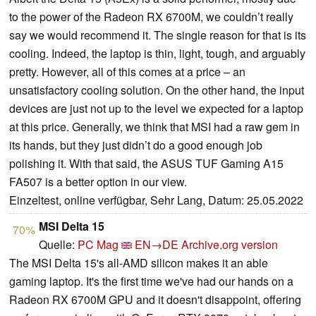
to the power of the Radeon RX 6700M, we couldn’t really
say we would recommend it. The single reason for that is its
cooling. Indeed, the laptop is thin, light, tough, and arguably
pretty. However, all of this comes at a price – an
unsatisfactory cooling solution. On the other hand, the input
devices are just not up to the level we expected for a laptop
at this price. Generally, we think that MSI had a raw gem in
its hands, but they just didn’t do a good enough job
polishing it. With that said, the ASUS TUF Gaming A15
FA507 is a better option in our view.
Einzeltest, online verfügbar, Sehr Lang, Datum: 25.05.2022
MSI Delta 15
70%
Quelle:
PC Mag
EN→DE
Archive.org version
The MSI Delta 15's all-AMD silicon makes it an able
gaming laptop. It's the first time we've had our hands on a
Radeon RX 6700M GPU and it doesn't disappoint, offering