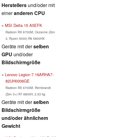
Herstellers
und/oder mit
einer
anderen CPU
MSI Delta 15 A5EFK
Radeon RX 6700M, Cezanne (Zen
3, Ryzen 5000) R9 5900HX
Geräte mit der
selben
GPU
und/oder
Bildschirmgröße
Lenovo Legion 7 16ARHA7-
82UH0006GE
Radeon RX 6700M, Rembrandt
(Zen 3+) R7 6800H, 2.53 kg
Geräte mit der
selben
Bildschirmgröße
und/oder ähnlichem
Gewicht