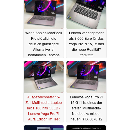
Wenn Apples MacBook
Lenovo verlangt mehr
Pro plötzlich die
als 3.000 Euro für das
deutlich günstigere
Yoga Pro 7i 15, ist das
Alternative ist
die neue Realität?
bekommen Laptops
07.06.2026
wie das Lenovo Yoga
Pro 7i 15 ein Problem
07.06.2026
Ausgezeichneter 15-
Lenovos Yoga Pro 7i
Zoll Multimedia-Laptop
15 G11 ist eines der
mit 1.100 nits OLED -
ersten Multimedia-
Lenovo Yoga Pro 7i
Notebooks mit der
Aura Edition im Test
neuen RTX 5070 12
GB
05.06.2026
20.05.2026