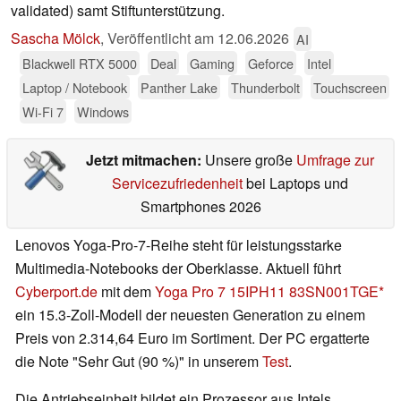
validated) samt Stiftunterstützung.
Sascha Mölck
,
Veröffentlicht am
12.06.2026
AI
Blackwell RTX 5000
Deal
Gaming
Geforce
Intel
Laptop / Notebook
Panther Lake
Thunderbolt
Touchscreen
Wi-Fi 7
Windows
Jetzt mitmachen:
Unsere große
Umfrage zur
Servicezufriedenheit
bei Laptops und
Smartphones 2026
Lenovos Yoga-Pro-7-Reihe steht für leistungsstarke
Multimedia-Notebooks der Oberklasse. Aktuell führt
Cyberport.de
mit dem
Yoga Pro 7 15IPH11 83SN001TGE
ein 15.3-Zoll-Modell der neuesten Generation zu einem
Preis von 2.314,64 Euro im Sortiment. Der PC ergatterte
die Note "Sehr Gut (90 %)" in unserem
Test
.
Die Antriebseinheit bildet ein Prozessor aus Intels