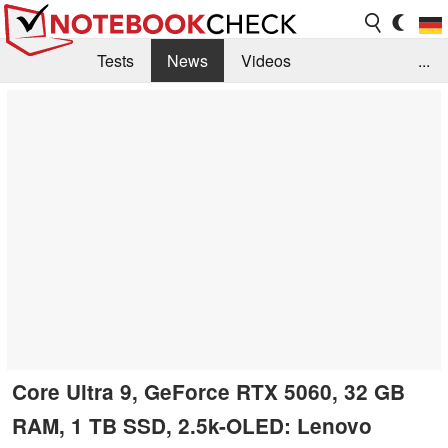
Tests
News
Videos
...
Benchmarks & Tech
Externe Tests
Kaufberatung
Deals
Suche
Jobs
Forum
Core Ultra 9, GeForce RTX 5060, 32 GB
RAM, 1 TB SSD, 2.5k-OLED: Lenovo