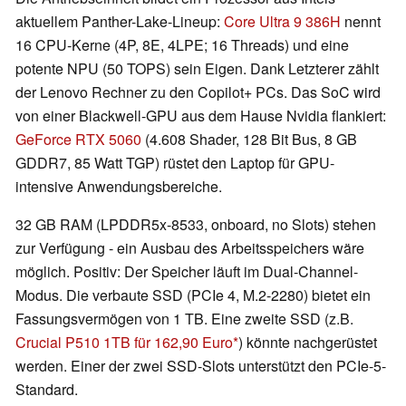
aktuellem Panther-Lake-Lineup:
Core Ultra 9 386H
nennt
16 CPU-Kerne (4P, 8E, 4LPE; 16 Threads) und eine
potente NPU (50 TOPS) sein Eigen. Dank Letzterer zählt
der Lenovo Rechner zu den Copilot+ PCs. Das SoC wird
von einer Blackwell-GPU aus dem Hause Nvidia flankiert:
GeForce RTX 5060
(4.608 Shader, 128 Bit Bus, 8 GB
GDDR7, 85 Watt TGP) rüstet den Laptop für GPU-
intensive Anwendungsbereiche.
32 GB RAM (LPDDR5x-8533, onboard, no Slots) stehen
zur Verfügung - ein Ausbau des Arbeitsspeichers wäre
möglich. Positiv: Der Speicher läuft im Dual-Channel-
Modus. Die verbaute SSD (PCIe 4, M.2-2280) bietet ein
Fassungsvermögen von 1 TB. Eine zweite SSD (z.B.
Crucial P510 1TB für 162,90 Euro
) könnte nachgerüstet
werden. Einer der zwei SSD-Slots unterstützt den PCIe-5-
Standard.