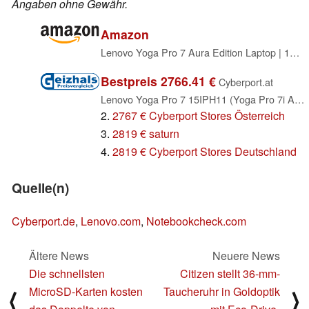
Angaben ohne Gewähr.
Amazon
Lenovo Yoga Pro 7 Aura Edition Laptop | 15.3" WQXGA OLED Touch Display | Intel Core Ultra 9 386H | 32GB RAM | 1TB SSD | NVIDIA GeForce RTX 5060 | Windows 11 | QWERTZ | Grau | 3 Monate Premium Care
Bestpreis 2766.41 €
Cyberport.at
Lenovo Yoga Pro 7 15IPH11 (Yoga Pro 7i Aura Edition), Luna Grey, Core Ultra 9 386H, 32GB RAM, 1TB SSD, GeForce RTX 5060, DE (83SN001TGE)
2.
2767 € Cyberport Stores Österreich
3.
2819 € saturn
4.
2819 € Cyberport Stores Deutschland
Quelle(n)
Cyberport.de
,
Lenovo.com
,
Notebookcheck.com
Ältere News
Neuere News
Die schnellsten
Citizen stellt 36-mm-
MicroSD-Karten kosten
Taucheruhr in Goldoptik
⟨
⟩