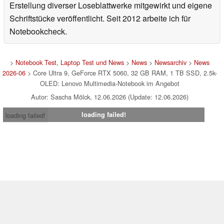
Erstellung diverser Loseblattwerke mitgewirkt und eigene
Schriftstücke veröffentlicht. Seit 2012 arbeite ich für
Notebookcheck.
>
Notebook Test, Laptop Test und News
>
News
>
Newsarchiv
>
News
2026-06
> Core Ultra 9, GeForce RTX 5060, 32 GB RAM, 1 TB SSD, 2.5k-
OLED: Lenovo Multimedia-Notebook im Angebot
Autor: Sascha Mölck, 12.06.2026 (Update: 12.06.2026)
loading failed!
loading failed!
Impressum
|
Team
|
Datenschutz
|
Kontakt
|
Cookie
Einstellungen
| 09.08.2026 06:33