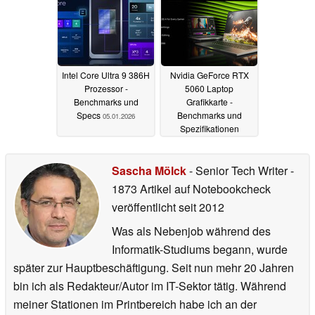
Intel Core Ultra 9 386H
Nvidia GeForce RTX
Prozessor -
5060 Laptop
Benchmarks und
Grafikkarte -
Specs
Benchmarks und
05.01.2026
Spezifikationen
02.01.2025
Sascha Mölck
- Senior Tech Writer
-
1873 Artikel auf Notebookcheck
veröffentlicht
seit 2012
Was als Nebenjob während des
Informatik-Studiums begann, wurde
später zur Hauptbeschäftigung. Seit nun mehr 20 Jahren
bin ich als Redakteur/Autor im IT-Sektor tätig. Während
meiner Stationen im Printbereich habe ich an der