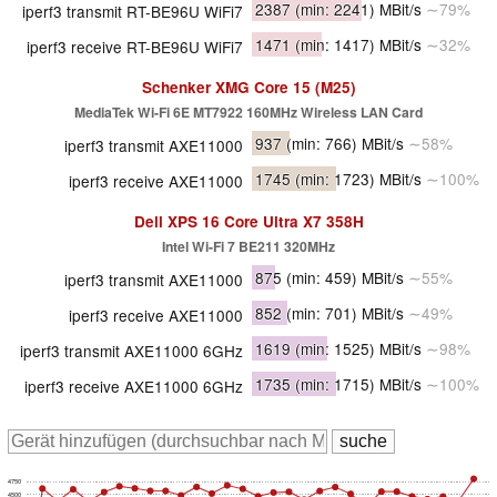
2387
(min: 2241)
MBit/s
∼79%
iperf3 transmit RT-BE96U WiFi7
1471
(min: 1417)
MBit/s
∼32%
iperf3 receive RT-BE96U WiFi7
Schenker XMG Core 15 (M25)
MediaTek Wi-Fi 6E MT7922 160MHz Wireless LAN Card
937
(min: 766)
MBit/s
∼58%
iperf3 transmit AXE11000
1745
(min: 1723)
MBit/s
∼100%
iperf3 receive AXE11000
Dell XPS 16 Core Ultra X7 358H
Intel Wi-Fi 7 BE211 320MHz
875
(min: 459)
MBit/s
∼55%
iperf3 transmit AXE11000
852
(min: 701)
MBit/s
∼49%
iperf3 receive AXE11000
1619
(min: 1525)
MBit/s
∼98%
iperf3 transmit AXE11000 6GHz
1735
(min: 1715)
MBit/s
∼100%
iperf3 receive AXE11000 6GHz
4750
4500