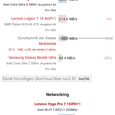
Intel Core Ultra 9 386H
(Angelbird AV
Pro V60)
Lenovo Legion 7 16 AGP11
214.6
MB/s
-3%
AMD Ryzen AI 9 HX 470
(Angelbird AV
Pro V60)
Durchschnitt der Klasse
194.5
MB/s
-12%
Multimedia
(
37.3 - 1455, n=35, der letzten 2 Jahre
)
Samsung Galaxy Book6 Ultra
88.4
MB/s
-60%
Intel Core Ultra 7 356H
(Angelbird AV
Pro V60)
Networking
Lenovo Yoga Pro 7 15IPH11
Intel Wi-Fi 7 BE211 320MHz