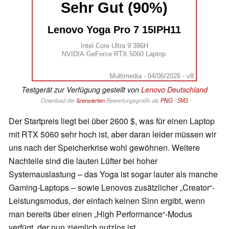
Sehr Gut (90%)
Lenovo Yoga Pro 7 15IPH11
Intel Core Ultra 9 386H
NVIDIA GeForce RTX 5060 Laptop
Multimedia - 04/06/2026 - v8
Testgerät zur Verfügung gestellt von
Lenovo Deutschland
Download der
lizensierten
Bewertungsgrafik als
PNG
/
SVG
Der Startpreis liegt bei über 2600 $, was für einen Laptop
mit RTX 5060 sehr hoch ist, aber daran leider müssen wir
uns nach der Speicherkrise wohl gewöhnen. Weitere
Nachteile sind die lauten Lüfter bei hoher
Systemauslastung – das Yoga ist sogar lauter als manche
Gaming-Laptops – sowie Lenovos zusätzlicher „Creator“-
Leistungsmodus, der einfach keinen Sinn ergibt, wenn
man bereits über einen „High Performance“-Modus
verfügt, der nun ziemlich nutzlos ist.