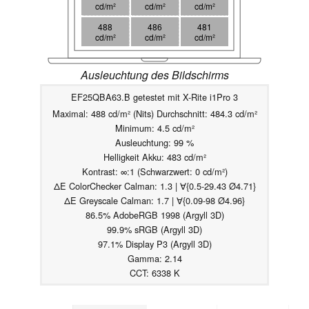
cd/m²
cd/m²
cd/m²
488
486
481
cd/m²
cd/m²
cd/m²
Ausleuchtung des Bildschirms
EF25QBA63.B getestet mit X-Rite i1Pro 3
Maximal: 488 cd/m² (Nits) Durchschnitt: 484.3 cd/m²
Minimum: 4.5 cd/m²
Ausleuchtung: 99 %
Helligkeit Akku: 483 cd/m²
Kontrast: ∞:1 (Schwarzwert: 0 cd/m²)
ΔE ColorChecker Calman: 1.3 | ∀{0.5-29.43 Ø4.71}
ΔE Greyscale Calman: 1.7 | ∀{0.09-98 Ø4.96}
86.5% AdobeRGB 1998 (Argyll 3D)
99.9% sRGB (Argyll 3D)
97.1% Display P3 (Argyll 3D)
Gamma: 2.14
CCT: 6338 K