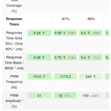
Coverage
(%)
Response
-67%
-88%
Times
Response
0.24
0.58
0.5
1.
?
?
?
-142%
-108%
Time Grey
50% / Grey
80% * (ms)
Response
0.36
0.79
0.4
0.
?
?
?
-119%
-11%
Time Black /
White * (ms)
PWM
1310
1173.2
240
?
?
Frequency
(Hz)
PWM
41
16
100
61%
-144%
Amplitude *
(%)