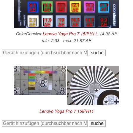
16.2
21.9
12.3
12.1
9.1
15.9
∆E
∆E
∆E
∆E
∆E
∆E
19
16.5
14.5
9.9
2.3
11.9
∆E
∆E
∆E
∆E
∆E
∆E
ColorChecker
Lenovo Yoga Pro 7 15IPH11
: 14.92 ∆E
min: 2.33 - max: 21.87 ∆E
Lenovo Yoga Pro 7 15IPH11