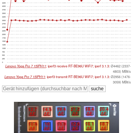
4250
4000
3750
3500
3250
3000
2750
2500
2250
2000
1750
1500
1250
1000
750
500
250
0
Lenovo Yoga Pro 7 15IPH11
; iperf3 receive RT-BE96U WiFi7; iperf 3.1.3:
Ø4462 (2337-
4803) MBit/s
Lenovo Yoga Pro 7 15IPH11
; iperf3 transmit RT-BE96U WiFi7; iperf 3.1.3:
Ø2956 (1476-
3059) MBit/s
18.4
20.4
19.4
21.2
12.7
14.5
∆E
∆E
∆E
∆E
∆E
∆E
16.1
18.7
15.9
12.6
10.6
16
∆E
∆E
∆E
∆E
∆E
∆E