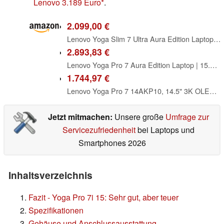
Lenovo 3.189 Euro
.
2.099,00 €
Lenovo Yoga Slim 7 Ultra Aura Edition Laptop | 14"2.8K WUXGA OLED Touch Display | Intel Core Ultra 7 355 | 32GB RAM | 1TB SSD | Intel ARC Grafik | Windows 11 | QWERTZ | Seashell |3 Monate Premium Care
2.893,83 €
Lenovo Yoga Pro 7 Aura Edition Laptop | 15.3" WQXGA OLED Touch Display | Intel Core Ultra 9 386H | 32GB RAM | 1TB SSD | NVIDIA GeForce RTX 5060 | Windows 11 | QWERTZ | Grau | 3 Monate Premium Care
1.744,97 €
Lenovo Yoga Pro 7 14AKP10, 14.5" 3K OLED, AMD Ryzen AI 7 350, 32GB RAM, 1TB SSD, Win11 Pro
Jetzt mitmachen:
Unsere große
Umfrage zur
Servicezufriedenheit
bei Laptops und
Smartphones 2026
Inhaltsverzeichnis
Fazit - Yoga Pro 7i 15: Sehr gut, aber teuer
Spezifikationen
Gehäuse und Anschlussausstattung