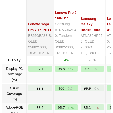
Lenovo Pro 9
16IPH11
Samsung
Le
Samsung
Lenovo Yoga
Galaxy
Leg
ATNA60KA04-
Pro 7 15IPH11
Book6 Ultra
AG
EF25QBA63.B,
0, Tandem
ATNA60HR05-
AT
OLED,
OLED,
0, OLED,
0, 
2560x1600,
3200x2000,
2880x1800,
256
15.3", 165 Hz
16", 120 Hz
16", 120 Hz
16"
Display
4%
-0%
Display P3
97.1
98.8
97
9
2%
0%
Coverage
(%)
sRGB
99.9
100
99.9
1
0%
0%
Coverage
(%)
AdobeRGB
86.5
95.7
85.3
9
11%
-1%
1998