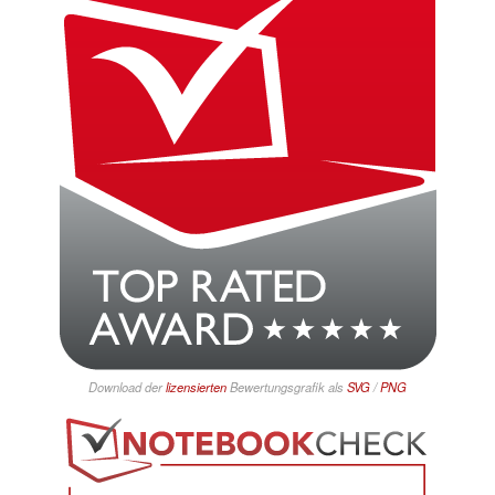
Download der
lizensierten
Bewertungsgrafik als
SVG
/
PNG