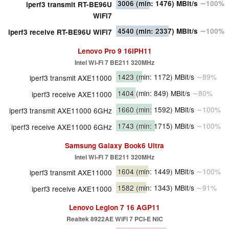
3006
(min: 1476)
MBit/s
∼100%
iperf3 transmit RT-BE96U
WiFi7
4540
(min: 2337)
MBit/s
∼100%
iperf3 receive RT-BE96U WiFi7
Lenovo Pro 9 16IPH11
Intel Wi-Fi 7 BE211 320MHz
1423
(min: 1172)
MBit/s
∼89%
iperf3 transmit AXE11000
1404
(min: 849)
MBit/s
∼80%
iperf3 receive AXE11000
1660
(min: 1592)
MBit/s
∼100%
iperf3 transmit AXE11000 6GHz
1743
(min: 1715)
MBit/s
∼100%
iperf3 receive AXE11000 6GHz
Samsung Galaxy Book6 Ultra
Intel Wi-Fi 7 BE211 320MHz
1604
(min: 1449)
MBit/s
∼100%
iperf3 transmit AXE11000
1582
(min: 1343)
MBit/s
∼91%
iperf3 receive AXE11000
Lenovo Legion 7 16 AGP11
Realtek 8922AE WiFi 7 PCI-E NIC