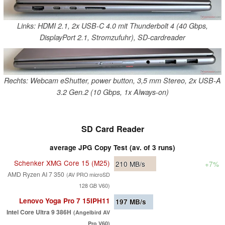
Links: HDMI 2.1, 2x USB-C 4.0 mit Thunderbolt 4 (40 Gbps,
DisplayPort 2.1, Stromzufuhr), SD-cardreader
Rechts: Webcam eShutter, power button, 3,5 mm Stereo, 2x USB-A
3.2 Gen.2 (10 Gbps, 1x Always-on)
SD Card Reader
average JPG Copy Test (av. of 3 runs)
Schenker XMG Core 15 (M25)
210
MB/s
+7%
AMD Ryzen AI 7 350
(AV PRO microSD
128 GB V60)
Lenovo Yoga Pro 7 15IPH11
197
MB/s
Intel Core Ultra 9 386H
(Angelbird AV
Pro V60)