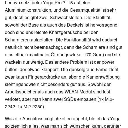
Lenovo setzt beim Yoga Pro 7i 15 auf eine
Aluminiumkonstruktion, und die Gesamtqualität ist sehr
gut, doch es gibt zwei Schwachstellen. Die Stabilität
sowohl der Base als auch des Deckels ist hervorragend,
doch sind uns leichte Knarzgeräusche bei den
Scharnieren aufgefallen. Die Funktionalität wird dadurch
natürlich nicht beeinträchtigt, denn die Scharniere sind gut
einstellbar (maximaler Öffnungswinkel 170 Grad) und sie
wackeln nur wenig. Das andere Problem ist der power
button, der etwas 'klappert'. Die dunkelgraue Farbe zieht
zwar kaum Fingerabdrücke an, aber die Kamerawölbung
sieht irgendwie nicht besonders gut aus. Sowohl der
Arbeitsspeicher als auch das WLAN-Modul sind fest
verlötet, aber man kann zwei SSDs einbauen (1x M.2-
2242, 1x M.2-2280).
Was die Anschlussmöglichkeiten angeht, bietet das Yoga
so ziemlich alles, was man sich wünschen kann, darunter