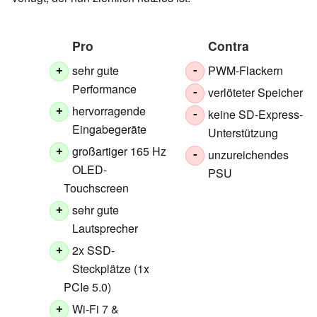
Pro
Contra
sehr gute
PWM-Flackern
+
-
Performance
verlöteter Speicher
-
hervorragende
+
keine SD-Express-
-
Eingabegeräte
Unterstützung
großartiger 165 Hz
+
unzureichendes
-
OLED-
PSU
Touchscreen
sehr gute
+
Lautsprecher
2x SSD-
+
Steckplätze (1x
PCIe 5.0)
Wi-Fi 7 &
+