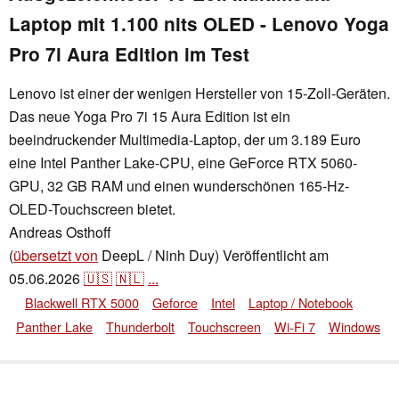
Laptop mit 1.100 nits OLED - Lenovo Yoga
Pro 7i Aura Edition im Test
Lenovo ist einer der wenigen Hersteller von 15-Zoll-Geräten.
Das neue Yoga Pro 7i 15 Aura Edition ist ein
beeindruckender Multimedia-Laptop, der um 3.189 Euro
eine Intel Panther Lake-CPU, eine GeForce RTX 5060-
GPU, 32 GB RAM und einen wunderschönen 165-Hz-
OLED-Touchscreen bietet.
Andreas Osthoff
,
👁
Andreas Osthoff
,
✓
Andrea Grüblinger
(
übersetzt von
DeepL / Ninh Duy)
Veröffentlicht am
05.06.2026
🇺🇸
🇳🇱
...
Blackwell RTX 5000
Geforce
Intel
Laptop / Notebook
Panther Lake
Thunderbolt
Touchscreen
Wi-Fi 7
Windows