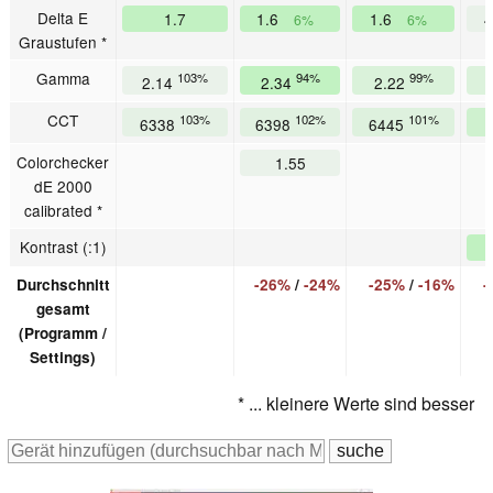
Delta E
1.7
1.6
1.6
6%
6%
Graustufen *
Gamma
103%
94%
99%
2.14
2.34
2.22
CCT
103%
102%
101%
6338
6398
6445
Colorchecker
1.55
dE 2000
calibrated *
Kontrast (:1)
Durchschnitt
-26%
/
-24%
-25%
/
-16%
-
gesamt
(Programm /
Settings)
* ... kleinere Werte sind besser