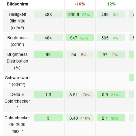
Bildschirm
-16%
12%
Helligkeit
483
930.9
499
4
93%
3%
Bildmitte
(cd/m²)
Brightness
484
947
505
5
96%
4%
(cd/m²)
Brightness
99
94
97
-5%
-2%
Distribution
(%)
Schwarzwert
* (cd/m²)
Delta E
1.3
3.51
0.9
-170%
31%
Colorchecker
*
Colorchecker
3
6.48
2.1
-116%
30%
dE 2000
max. *