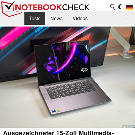
Tests
News
Videos
...
Benchmarks & Tech
Externe Tests
Kaufberatung
Deals
Suche
Jobs
Forum
Ausgezeichneter 15-Zoll Multimedia-