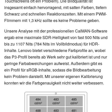
Touchscreens oft ein Problem). Die Bildqualität ist
insgesamt einfach hervorragend, mit satten Farben, tiefem
Schwarz und schnellen Reaktionszeiten. Mit einem PWM-
Flimmern mit 1,3 kHz sollte es keine Probleme geben.
Unsere Analyse mit der professionellen CalMAN-Software
ergab eine maximale SDR-Helligkeit von fast 500 Nits und
bis zu 1107 Nits (784 Nits im Vollbildmodus) für HDR-
Inhalte. Lenovo bietet verschiedene Farbprofile an, wobei
das P3-Profil bereits ab Werk sehr gut kalibriert ist und nur
geringe Farbabweichungen aufweist. Außerdem gibt es
ein Profil für sRGB-Inhalte, sodass die Bildbearbeitung
kein Problem darstellt. Mit unserer eigenen Kalibrierung
konnten wir die Farbgenauigkeit nicht weiter verbessern.
484
483
485
cd/m²
cd/m²
cd/m²
488
483
481