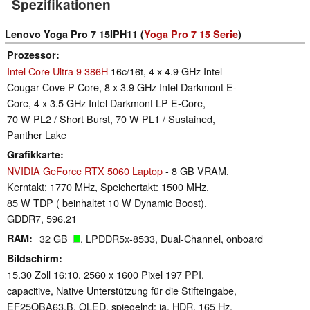
Spezifikationen
Lenovo Yoga Pro 7 15IPH11 (
Yoga Pro 7 15 Serie
)
Prozessor
Intel Core Ultra 9 386H
16c/16t, 4 x 4.9 GHz Intel
Cougar Cove P-Core, 8 x 3.9 GHz Intel Darkmont E-
Core, 4 x 3.5 GHz Intel Darkmont LP E-Core,
70 W PL2 / Short Burst, 70 W PL1 / Sustained,
Panther Lake
Grafikkarte
NVIDIA GeForce RTX 5060 Laptop
- 8 GB VRAM,
Kerntakt: 1770 MHz, Speichertakt: 1500 MHz,
85 W TDP ( beinhaltet 10 W Dynamic Boost),
GDDR7, 596.21
RAM
32 GB
, LPDDR5x-8533, Dual-Channel, onboard
Bildschirm
15.30 Zoll 16:10, 2560 x 1600 Pixel 197 PPI,
capacitive, Native Unterstützung für die Stifteingabe,
EF25QBA63.B, OLED, spiegelnd: ja, HDR, 165 Hz,