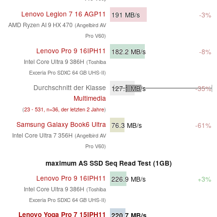
Lenovo Legion 7 16 AGP11
191
MB/s
-3%
AMD Ryzen AI 9 HX 470
(Angelbird AV
Pro V60)
Lenovo Pro 9 16IPH11
182.2
MB/s
-8%
Intel Core Ultra 9 386H
(Toshiba
Exceria Pro SDXC 64 GB UHS-II)
Durchschnitt der Klasse
127.1
MB/s
-35%
Multimedia
(
23 - 531, n=36, der letzten 2 Jahre
)
Samsung Galaxy Book6 Ultra
76.3
MB/s
-61%
Intel Core Ultra 7 356H
(Angelbird AV
Pro V60)
maximum AS SSD Seq Read Test (1GB)
Lenovo Pro 9 16IPH11
226.9
MB/s
+3%
Intel Core Ultra 9 386H
(Toshiba
Exceria Pro SDXC 64 GB UHS-II)
Lenovo Yoga Pro 7 15IPH11
220.7
MB/s