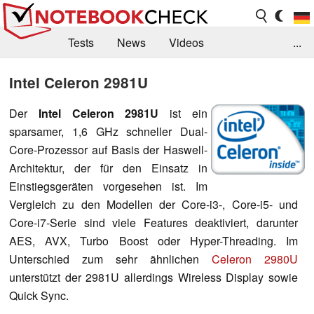
Tests
News
Videos
...
Benchmarks & Tech
Externe Tests
Intel Celeron 2981U
Kaufberatung
Deals
Suche
Jobs
Der
Intel Celeron 2981U
ist ein
sparsamer, 1,6 GHz schneller Dual-
Forum
Core-Prozessor auf Basis der Haswell-
Architektur, der für den Einsatz in
Einstiegsgeräten vorgesehen ist. Im
Vergleich zu den Modellen der Core-i3-, Core-i5- und
Core-i7-Serie sind viele Features deaktiviert, darunter
AES, AVX, Turbo Boost oder Hyper-Threading. Im
Unterschied zum sehr ähnlichen
Celeron 2980U
unterstützt der 2981U allerdings Wireless Display sowie
Quick Sync.