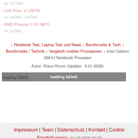
2x 1.87 GHz
-
Intel Atom x7-Z8700
4x 1.6 GHz - 2.4 GHz
-
AMD Phenom II X3 N870
3x 2.3 GHz
>
Notebook Test, Laptop Test und News
>
Benchmarks & Tech
>
Benchmarks / Technik
>
Vergleich mobiler Prozessoren
> Intel Celeron
2981U Notebook Prozessor
Autor: Klaus Hinum (Update: 8.01.2026)
loading failed!
loading failed!
Impressum
|
Team
|
Datenschutz
|
Kontakt
|
Cookie
Einstellungen
| 31.07.2026 20:07