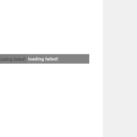
loading failed!
loading failed!