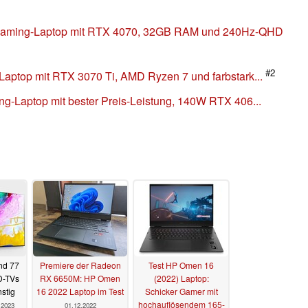
aming-Laptop mit RTX 4070, 32GB RAM und 240Hz-QHD
#2
ptop mit RTX 3070 Ti, AMD Ryzen 7 und farbstark...
-Laptop mit bester Preis-Leistung, 140W RTX 406...
nd 77
Premiere der Radeon
Test HP Omen 16
D-TVs
RX 6650M: HP Omen
(2022) Laptop:
stig
16 2022 Laptop im Test
Schicker Gamer mit
hochauflösendem 165-
.2023
01.12.2022