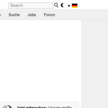
▼
s
Suche
Jobs
Forum
Jetzt mitmachen:
Unsere große