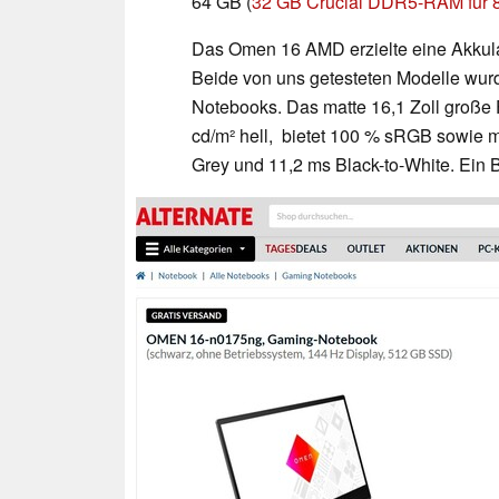
64 GB (
32 GB Crucial DDR5-RAM für 8
Das Omen 16 AMD erzielte eine Akkula
Beide von uns getesteten Modelle wurd
Notebooks. Das matte 16,1 Zoll große 
cd/m² hell, bietet 100 % sRGB sowie m
Grey und 11,2 ms Black-to-White. Ein B