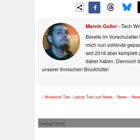
Marvin Gollor
- Tech Wr
Bereits im Vorschulalte
mich nun vollends gepac
seit 2016 aber komplett
dabei haben. Dennoch bi
unserer finnischen Blockhütte!
>
Notebook Test, Laptop Test und News
>
News
>
News
loading failed!