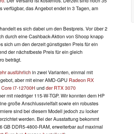
uro
. Der Versand ist kostenlos. Derzeit sind noch 35
s verfügbar, das Angebot endet in 3 Tagen, am
handelt es sich dabei um den Bestpreis. Vor über 2
ich durch eine Cashback-Aktion von Shoop knapp
 sich um den derzeit günstigsten Preis für ein
d der nächstbeste Preis für ein gleich
o beträgt.
ehr ausführlich
in zwei Varianten, einmal mit
ngebot, aber mit einer AMD-GPU
Radeon RX
s
Core i7-12700H
und
der RTX 3070
 aber mit niedriger 115-W-TGP. Wir konnten dem HP
ine große Anschlussvielfalt sowie ein robustes
niere sind bei diesem Modell jedoch zu locker
verzichtet werden. Bei der Ausstattung bekommt
6 GB DDR5-4800-RAM, erweiterbar auf maximal