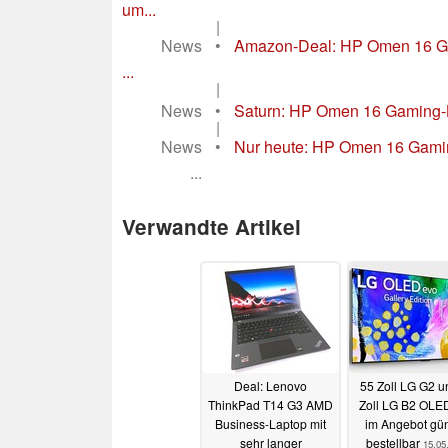
um...
|
News
•
Amazon-Deal: HP Omen 16 G
...
|
News
•
Saturn: HP Omen 16 Gaming-La
|
News
•
Nur heute: HP Omen 16 Gaming
...
Verwandte Artikel
Deal: Lenovo
55 Zoll LG G2 u
ThinkPad T14 G3 AMD
Zoll LG B2 OLE
Business-Laptop mit
im Angebot gün
sehr langer
bestellbar
15.05