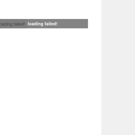
loading failed!
loading failed!