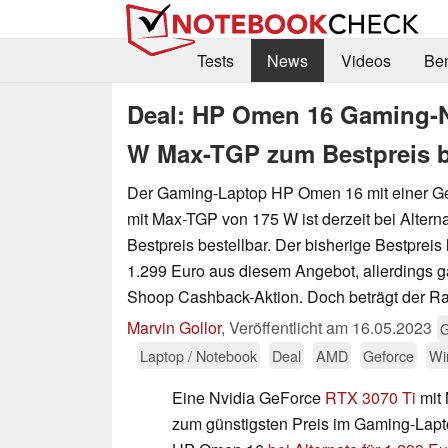
Tests
News
Videos
Be
Deal: HP Omen 16 Gaming-N
W Max-TGP zum Bestpreis b
Der Gaming-Laptop HP Omen 16 mit einer G
mit Max-TGP von 175 W ist derzeit bei Alter
Bestpreis bestellbar. Der bisherige Bestpreis
1.299 Euro aus diesem Angebot, allerdings 
Shoop Cashback-Aktion. Doch beträgt der Rab
Marvin Gollor
,
Veröffentlicht am
16.05.2023
Laptop / Notebook
Deal
AMD
Geforce
Wi
Eine Nvidia GeForce
RTX 3070 Ti
mit
zum günstigsten Preis im Gaming-Lapto