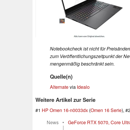
Notebookcheck ist nicht für Preisände
zum Veröffentlichungszeitpunkt der New
mengenmäßig beschränkt sein.
Quelle(n)
Alternate
via
Idealo
Weitere Artikel zur Serie
#1
HP Omen 16-n0033dx
(
Omen 16 Serie
), #
News
•
GeForce RTX 5070, Core Ult
|