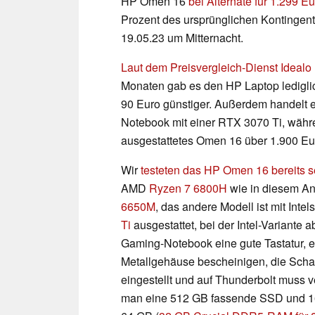
HP Omen 16
bei Alternate für 1.299 E
Prozent des ursprünglichen Kontingent
19.05.23 um Mitternacht.
Laut dem Preisvergleich-Dienst Idealo
Monaten gab es den HP Laptop ledigl
90 Euro günstiger. Außerdem handelt es
Notebook mit einer RTX 3070 Ti, währen
ausgestattetes Omen 16 über 1.900 Eur
Wir
testeten das HP Omen 16 bereits s
AMD
Ryzen 7 6800H
wie in diesem A
6650M
, das andere Modell ist mit Intel
Ti
ausgestattet, bei der Intel-Variante
Gaming-Notebook eine gute Tastatur, e
Metallgehäuse bescheinigen, die Schar
eingestellt und auf Thunderbolt muss 
man eine 512 GB fassende SSD und 1