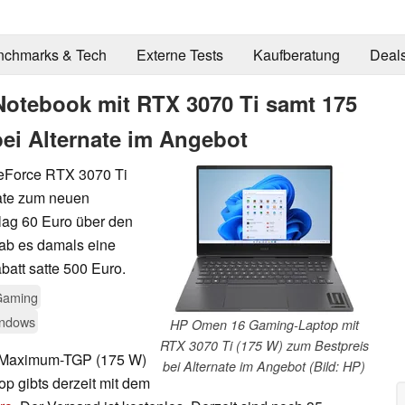
nchmarks & Tech
Externe Tests
Kaufberatung
Deal
otebook mit RTX 3070 Ti samt 175
ei Alternate im Angebot
eForce RTX 3070 Ti
nate zum neuen
 lag 60 Euro über den
gab es damals eine
att satte 500 Euro.
Gaming
ndows
HP Omen 16 Gaming-Laptop mit
RTX 3070 Ti (175 W) zum Bestpreis
 Maximum-TGP (175 W)
bei Alternate im Angebot (Bild: HP)
p gibts derzeit mit dem