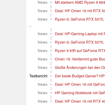
News
•
Mit starkem AMD Ryzen 9 89
|
News
•
Deal: HP Omen 16 mit RTX 507
|
News
•
Ryzen 9, GeForce RTX 5070
...
|
News
•
Deal: HP-Gaming-Laptop mit
|
News
•
Ryzen 9, GeForce RTX 5070, 
|
News
•
Ryzen 9 trifft auf GeForce R
|
News
•
Omen 16: Verdammt guter Bud
|
News
•
Große Änderungen bei den Om
|
Testbericht
•
Der beste Budget-Gamer? HP
|
News
•
Deal: HP Omen 16 mit GeForc
|
News
•
HP Gaming-Notebook mit GeFo
|
News
•
Deal: HP Omen 16 mit RTX 