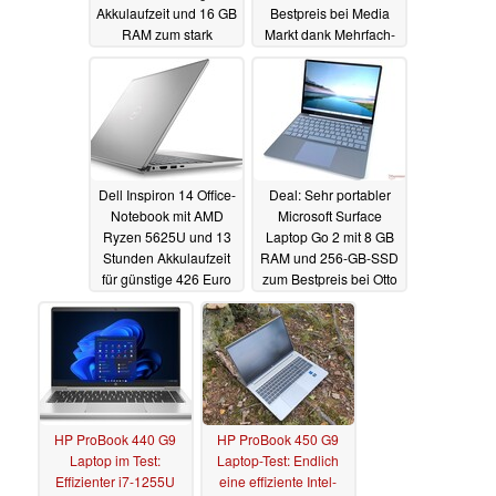
Akkulaufzeit und 16 GB
Bestpreis bei Media
RAM zum stark
Markt dank Mehrfach-
reduzierten Preis
Rabatt
26.04.2023
26.04.2023
Dell Inspiron 14 Office-
Deal: Sehr portabler
Notebook mit AMD
Microsoft Surface
Ryzen 5625U und 13
Laptop Go 2 mit 8 GB
Stunden Akkulaufzeit
RAM und 256-GB-SSD
für günstige 426 Euro
zum Bestpreis bei Otto
25.04.2023
25.04.2023
HP ProBook 440 G9
HP ProBook 450 G9
Laptop im Test:
Laptop-Test: Endlich
Effizienter i7-1255U
eine effiziente Intel-