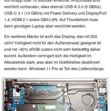
von knapp über 10 Stunden erreichte. Anschlüsse sind
reichlich vorhanden, etwa dreimal USB-A 3.0 (5 GBit/s),
USB-C 3.1 (10 GBit/s) mit Power Delivery und DisplayPort
1.4, HDMI 2.1 sowie GBit-LAN. Auf Thunderbolt muss
beim günstigen Laptop aber verzichtet werden.
Ein weiteres Manko ist wohl das Display, das mit 250
cd/m² Helligkeit nicht für den Außeneinsatz geeignet ist
und mit ~60% sRGB zudem nicht sehr farbkräftig daher
kommt. Außerdem verringert sich die Helligkeit im
Akkubetrieb stark, was aber im Grafiktreiber deaktiviert
werden kann. Windows 11 Pro ist Teil des Lieferumfangs.