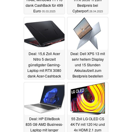
dank CashBack für 499
Bestpreis bei
Euro
Cyberport
05.03.2025
28.04.2023
Deal: 15,6 Zoll Acer
Deal: Dell XPS 13 mit
Nitro 5 derzeit
sehr hellem Display
günstigster Gaming-
und 15 Stunden
Laptop mit RTX 3080
Akkulaufzeit zum
dank Acer-Cashback
Bestpreis bestellen
27.04.2023
26.04.2023
Deal: HP EliteBook
55 Zoll LG OLED CS
835 G9 AMD Business-
4K-TV mit 120 Hz und
Laptop mit langer
4x HDMI 2.1 zum