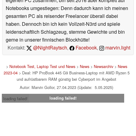
eigenen PC zusammen, bin seit 2016 aber komplett auf
Notebooks umgestiegen: Denn dadurch kann ich meinen
gesamten PC als reisender Freelancer überall dabei
haben. Dennoch bin ich kein Vollzeit-N3rd und spiele
leidenschaftlich Schlagzeug, stemme Gewichte und bin
gerne in unserer finnischen Blockhütte!
Kontakt:
@NightRaytsch
,
Facebook
,
marvin.light
>
Notebook Test, Laptop Test und News
>
News
>
Newsarchiv
>
News
2023-04
> Deal: HP ProBook 445 G9 Business-Laptop mit AMD Ryzen 5
und aufrüstbarem RAM günstig bei Cyberport im Angebot
Autor: Marvin Gollor, 27.04.2023 (Update: 5.05.2025)
loading failed!
loading failed!