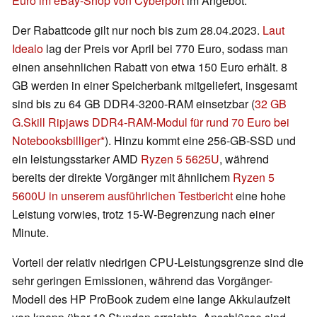
Euro im eBay-Shop von Cyberport
im Angebot.
Der Rabattcode gilt nur noch bis zum 28.04.2023.
Laut
Idealo
lag der Preis vor April bei 770 Euro, sodass man
einen ansehnlichen Rabatt von etwa 150 Euro erhält. 8
GB werden in einer Speicherbank mitgeliefert, insgesamt
sind bis zu 64 GB DDR4-3200-RAM einsetzbar (
32 GB
G.Skill Ripjaws DDR4-RAM-Modul für rund 70 Euro bei
Notebooksbilliger
). Hinzu kommt eine 256-GB-SSD und
ein leistungsstarker AMD
Ryzen 5 5625U
, während
bereits der direkte Vorgänger mit ähnlichem
Ryzen 5
5600U
in unserem ausführlichen Testbericht
eine hohe
Leistung vorwies, trotz 15-W-Begrenzung nach einer
Minute.
Vorteil der relativ niedrigen CPU-Leistungsgrenze sind die
sehr geringen Emissionen, während das Vorgänger-
Modell des HP ProBook zudem eine lange Akkulaufzeit