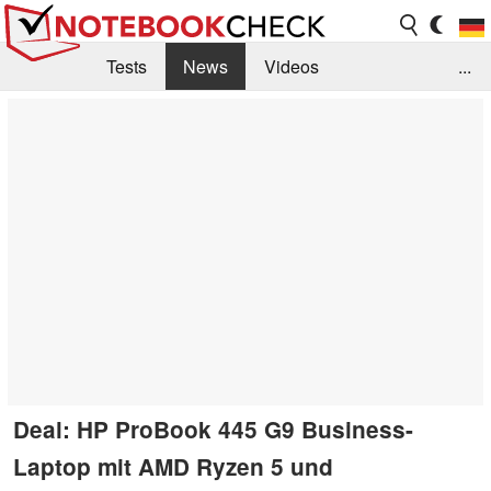
Tests
News
Videos
...
Benchmarks & Tech
Externe Tests
Kaufberatung
Deals
Suche
Jobs
Forum
Deal: HP ProBook 445 G9 Business-
Laptop mit AMD Ryzen 5 und