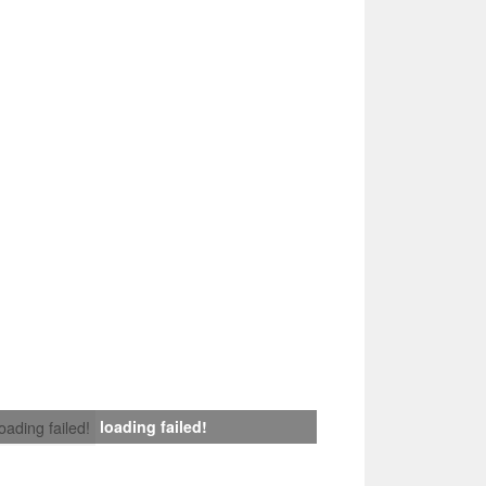
loading failed!
loading failed!