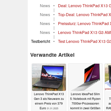
News
•
Deal: Lenovo ThinkPad X13 Gen
|
News
•
Top-Deal: Lenovo ThinkPad X1
|
News
•
Preissturz: Lenovo ThinkPad 
|
News
•
Lenovo ThinkPad X13 G3 AMD:
|
Testbericht
•
Test Lenovo ThinkPad X13 G3 
Verwandte Artikel
Lenovo ThinkPad X13
Lenovo IdeaPad Slim
Gen 3 als Neuware zu
5: Notebook mit Ryzen
T
einem Preis von 379
7000er-Prozessoren
a
Euro
kommt in zwei Größen
RAM
31.01.2025