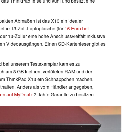
 das ThinkPad leise und kühl und besitzt eine
pakten Abmaßen ist das X13 ein idealer
 eine 13-Zoll-Laptoptasche (für
16 Euro bei
der 13-Zöller eine hohe Anschlussvielfalt inklusive
n Videoausgängen. Einen SD-Kartenleser gibt es
d bei unserem Testexemplar kam es zu
ch am 8 GB kleinen, verlöteten RAM und der
it dem ThinkPad X13 ein Schnäppchen machen.
nthalten. Anders als vom Händler angegeben,
ten auf MyDealz
3 Jahre Garantie zu besitzen.