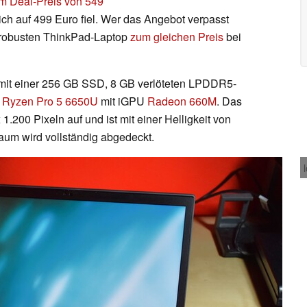
um Deal-Preis von 549
lich auf 499 Euro fiel. Wer das Angebot verpasst
en robusten ThinkPad-Laptop
zum gleichen Preis
bei
 mit einer 256 GB SSD, 8 GB verlöteten LPDDR5-
D
Ryzen Pro 5 6650U
mit iGPU
Radeon 660M
. Das
x 1.200 Pixeln auf und ist mit einer Helligkeit von
aum wird vollständig abgedeckt.