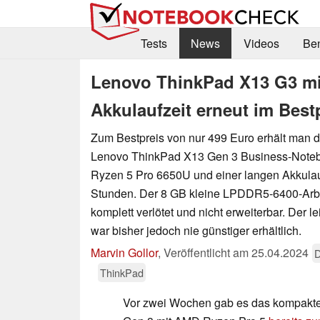
Tests
News
Videos
Be
Lenovo ThinkPad X13 G3 mi
Akkulaufzeit erneut im Best
Zum Bestpreis von nur 499 Euro erhält man 
Lenovo ThinkPad X13 Gen 3 Business-Note
Ryzen 5 Pro 6650U und einer langen Akkulau
Stunden. Der 8 GB kleine LPDDR5-6400-Arbei
komplett verlötet und nicht erweiterbar. Der l
war bisher jedoch nie günstiger erhältlich.
Marvin Gollor
,
Veröffentlicht am
25.04.2024
D
ThinkPad
Vor zwei Wochen gab es das kompakt