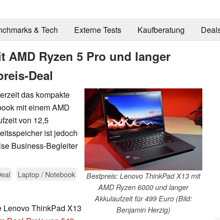
nchmarks & Tech
Externe Tests
Kaufberatung
Deal
t AMD Ryzen 5 Pro und langer
preis-Deal
derzeit das kompakte
book mit einem AMD
fzeit von 12,5
tsspeicher ist jedoch
eise Business-Begleiter
eal
Laptop / Notebook
Bestpreis: Lenovo ThinkPad X13 mit
AMD Ryzen 6000 und langer
Akkulaufzeit für 499 Euro (Bild:
e Lenovo ThinkPad X13
Benjamin Herzig)