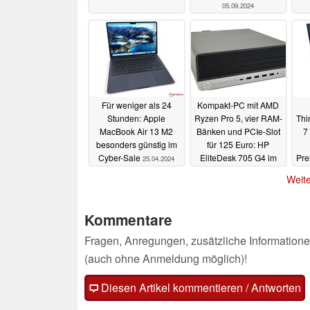
05.09.2024
g
re
Für weniger als 24
Kompakt-PC mit AMD
Stunden: Apple
Ryzen Pro 5, vier RAM-
Thi
MacBook Air 13 M2
Bänken und PCIe-Slot
7
besonders günstig im
für 125 Euro: HP
Cyber-Sale
EliteDesk 705 G4 im
Pre
25.04.2024
Refurbished-Deal
Weite
25.04.2024
Kommentare
Fragen, Anregungen, zusätzliche Informatione
(auch ohne Anmeldung möglich)!
Diesen Artikel kommentieren / Antworten