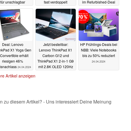
für unschlagbar
fast verdoppelt
im Refurbished-Deal
ünstige 159 Euro
01.05.2024
26.04.2024
furbished
04.05.2024
Deal: Lenovo
Jetzt bestellbar:
HP Frühlings-Deals bei
nkPad X1 Yoga Gen
Lenovo ThinkPad X1
NBB: Viele Notebooks
 Convertible erhält
Carbon G12 und
bis zu 50% reduziert
riesigen 46%
ThinkPad X1 2-in-1 G9
24.04.2024
isnachlass
mit 2.8K OLED 120Hz
24.04.2024
und weitere neue
re Artikel anzeigen
ThinkPads
24.04.2024
n zu diesem Artikel? - Uns interessiert Deine Meinung