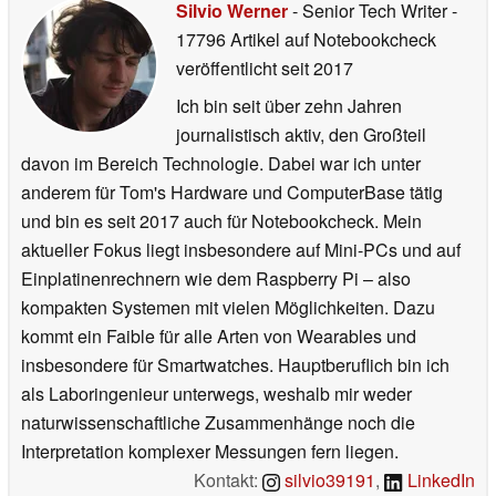
Silvio Werner
- Senior Tech Writer
-
17796 Artikel auf Notebookcheck
veröffentlicht
seit 2017
Ich bin seit über zehn Jahren
journalistisch aktiv, den Großteil
davon im Bereich Technologie. Dabei war ich unter
anderem für Tom's Hardware und ComputerBase tätig
und bin es seit 2017 auch für Notebookcheck. Mein
aktueller Fokus liegt insbesondere auf Mini-PCs und auf
Einplatinenrechnern wie dem Raspberry Pi – also
kompakten Systemen mit vielen Möglichkeiten. Dazu
kommt ein Faible für alle Arten von Wearables und
insbesondere für Smartwatches. Hauptberuflich bin ich
als Laboringenieur unterwegs, weshalb mir weder
naturwissenschaftliche Zusammenhänge noch die
Interpretation komplexer Messungen fern liegen.
Kontakt:
silvio39191
,
LinkedIn