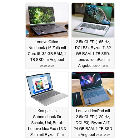
Lenovo Office-
2.5k-OLED (165 Hz,
Notebook (16 Zoll) mit
DCI-P3), Ryzen 7, 32
Core i5, 32 GB RAM, 1
GB RAM, 1 TB SSD:
TB SSD im Angebot
Lenovo IdeaPad im
Angebot
26.06.2026
08.04.2026
Kompaktes
Lenovo IdeaPad mit
Subnotebook für
2.8k-OLED (120 Hz,
Schule, Uni, Beruf:
DCI-P3), Ryzen AI 7,
Lenovo IdeaPad (13.3
24 GB RAM, 1 TB SSD
Zoll) mit Ryzen 7 im
im Angebot
27.02.2026