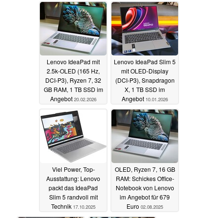
Angebot
14.03.2026
Lenovo IdeaPad mit
Lenovo IdeaPad Slim 5
2.5k-OLED (165 Hz,
mit OLED-Display
DCI-P3), Ryzen 7, 32
(DCI-P3), Snapdragon
GB RAM, 1 TB SSD im
X, 1 TB SSD im
Angebot
Angebot
20.02.2026
10.01.2026
Viel Power, Top-
OLED, Ryzen 7, 16 GB
Ausstattung: Lenovo
RAM: Schickes Office-
packt das IdeaPad
Notebook von Lenovo
Slim 5 randvoll mit
im Angebot für 679
Technik
Euro
17.10.2025
02.08.2025