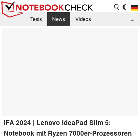
Tests
News
Videos
...
Benchmarks & Tech
Externe Tests
Kaufberatung
Deals
Suche
Jobs
Forum
IFA 2024 | Lenovo IdeaPad Slim 5:
Notebook mit Ryzen 7000er-Prozessoren