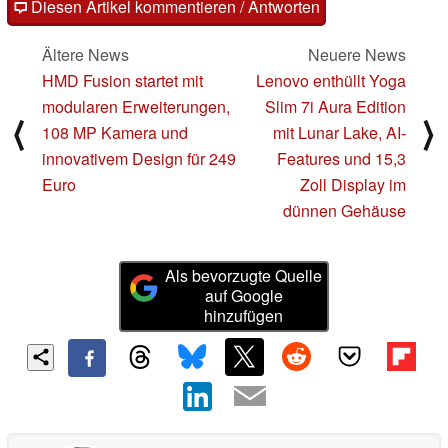
Diesen Artikel kommentieren / Antworten
Ältere News
Neuere News
HMD Fusion startet mit
Lenovo enthüllt Yoga
modularen Erweiterungen,
Slim 7i Aura Edition
⟨
⟩
108 MP Kamera und
mit Lunar Lake, AI-
innovativem Design für 249
Features und 15,3
Euro
Zoll Display im
dünnen Gehäuse
Als bevorzugte Quelle
auf Google
hinzufügen