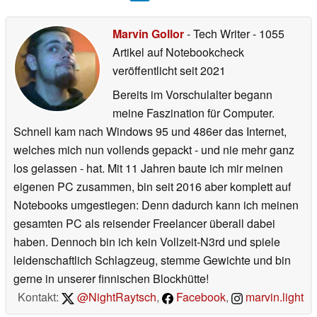
Marvin Gollor
- Tech Writer
- 1055
Artikel auf Notebookcheck
veröffentlicht
seit 2021
Bereits im Vorschulalter begann
meine Faszination für Computer.
Schnell kam nach Windows 95 und 486er das Internet,
welches mich nun vollends gepackt - und nie mehr ganz
los gelassen - hat. Mit 11 Jahren baute ich mir meinen
eigenen PC zusammen, bin seit 2016 aber komplett auf
Notebooks umgestiegen: Denn dadurch kann ich meinen
gesamten PC als reisender Freelancer überall dabei
haben. Dennoch bin ich kein Vollzeit-N3rd und spiele
leidenschaftlich Schlagzeug, stemme Gewichte und bin
gerne in unserer finnischen Blockhütte!
Kontakt:
@NightRaytsch
,
Facebook
,
marvin.light