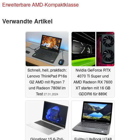
Erweiterbare AMD-Kompaktklasse
Verwandte Artikel
Schnell, hell, praktisch:
Nvidia GeForce RTX
Lenovo ThinkPad P16s
4070 Ti Super und
G2 AMD mit Ryzen 7
AMD Radeon RX 7600
und Radeon 780M im
XT starten mit 16 GB
Test
GDDR6 für 889€
27.01.2024
respektive 359€
24.01.2024
Günstiger 15,6-Zoll-
Fujitsu LifeBook U748