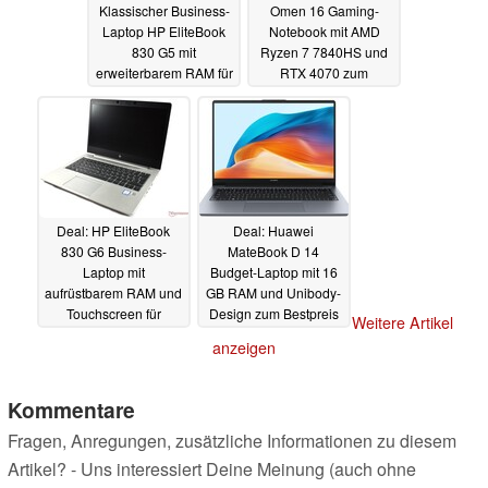
Klassischer Business-
Omen 16 Gaming-
Laptop HP EliteBook
Notebook mit AMD
830 G5 mit
Ryzen 7 7840HS und
erweiterbarem RAM für
RTX 4070 zum
günstige 199 Euro im
Bestpreis
19.01.2024
Refurbished-Deal
20.01.2024
Deal: HP EliteBook
Deal: Huawei
830 G6 Business-
MateBook D 14
Laptop mit
Budget-Laptop mit 16
aufrüstbarem RAM und
GB RAM und Unibody-
Touchscreen für
Design zum Bestpreis
Weitere Artikel
unschlagbare 249
bei Cyberport
17.01.2024
anzeigen
Euro refurbished
18.01.2024
Kommentare
Fragen, Anregungen, zusätzliche Informationen zu diesem
Artikel? - Uns interessiert Deine Meinung (auch ohne