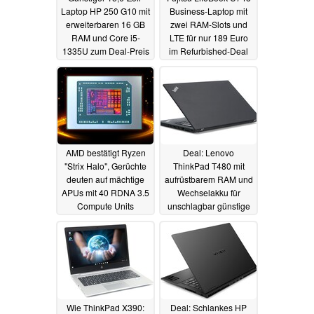
Laptop HP 250 G10 mit
Business-Laptop mit
erweiterbaren 16 GB
zwei RAM-Slots und
RAM und Core i5-
LTE für nur 189 Euro
1335U zum Deal-Preis
im Refurbished-Deal
bei Cyberport
23.01.2024
23.01.2024
AMD bestätigt Ryzen
Deal: Lenovo
"Strix Halo", Gerüchte
ThinkPad T480 mit
deuten auf mächtige
aufrüstbarem RAM und
APUs mit 40 RDNA 3.5
Wechselakku für
Compute Units
unschlagbar günstige
149 Euro refurbished
23.01.2024
23.01.2024
Wie ThinkPad X390:
Deal: Schlankes HP