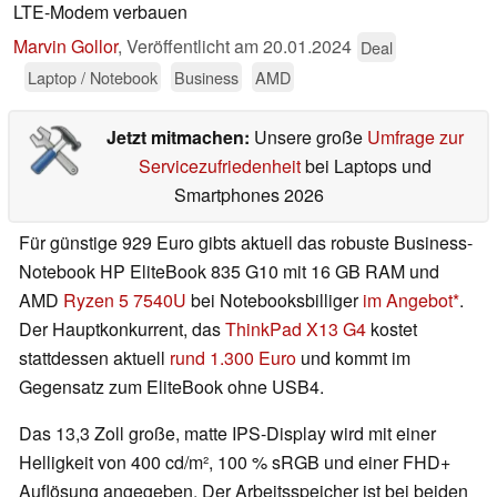
LTE-Modem verbauen
Marvin Gollor
,
Veröffentlicht am
20.01.2024
Deal
Laptop / Notebook
Business
AMD
Jetzt mitmachen:
Unsere große
Umfrage zur
Servicezufriedenheit
bei Laptops und
Smartphones 2026
Für günstige 929 Euro gibts aktuell das robuste Business-
Notebook HP EliteBook 835 G10 mit 16 GB RAM und
AMD
Ryzen 5 7540U
bei Notebooksbilliger
im Angebot
.
Der Hauptkonkurrent, das
ThinkPad X13 G4
kostet
stattdessen aktuell
rund 1.300 Euro
und kommt im
Gegensatz zum EliteBook ohne USB4.
Das 13,3 Zoll große, matte IPS-Display wird mit einer
Helligkeit von 400 cd/m², 100 % sRGB und einer FHD+
Auflösung angegeben. Der Arbeitsspeicher ist bei beiden