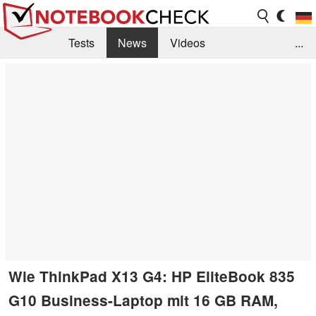
Tests
News
Videos
...
Benchmarks & Tech
Externe Tests
Kaufberatung
Deals
Suche
Jobs
Forum
Wie ThinkPad X13 G4: HP EliteBook 835
G10 Business-Laptop mit 16 GB RAM,