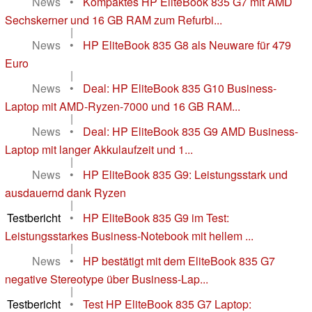
News
•
Kompaktes HP EliteBook 835 G7 mit AMD
Sechskerner und 16 GB RAM zum Refurbi...
|
News
•
HP EliteBook 835 G8 als Neuware für 479
Euro
|
News
•
Deal: HP EliteBook 835 G10 Business-
Laptop mit AMD-Ryzen-7000 und 16 GB RAM...
|
News
•
Deal: HP EliteBook 835 G9 AMD Business-
Laptop mit langer Akkulaufzeit und 1...
|
News
•
HP EliteBook 835 G9: Leistungsstark und
ausdauernd dank Ryzen
|
Testbericht
•
HP EliteBook 835 G9 im Test:
Leistungsstarkes Business-Notebook mit hellem ...
|
News
•
HP bestätigt mit dem EliteBook 835 G7
negative Stereotype über Business-Lap...
|
Testbericht
•
Test HP EliteBook 835 G7 Laptop: