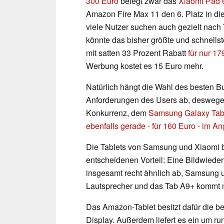
300 Euro
belegt zwar das
Xiaomi Pad 
Amazon Fire Max 11 den 6. Platz in dies
viele Nutzer suchen auch gezielt nach 
könnte das bisher größte und schnellst
mit satten 33 Prozent Rabatt
für nur 17
Werbung kostet es 15 Euro mehr.
Natürlich hängt die Wahl des besten B
Anforderungen des Users ab, deswegen 
Konkurrenz, dem
Samsung Galaxy Ta
ebenfalls gerade - für 160 Euro - im A
Die Tablets von Samsung und Xiaomi bi
entscheidenen Vorteil: Eine Bildwieder
insgesamt recht ähnlich ab, Samsung 
Lautsprecher und das Tab A9+ kommt 
Das Amazon-Tablet besitzt dafür die b
Display. Außerdem liefert es ein um r