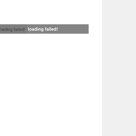
loading failed!
loading failed!