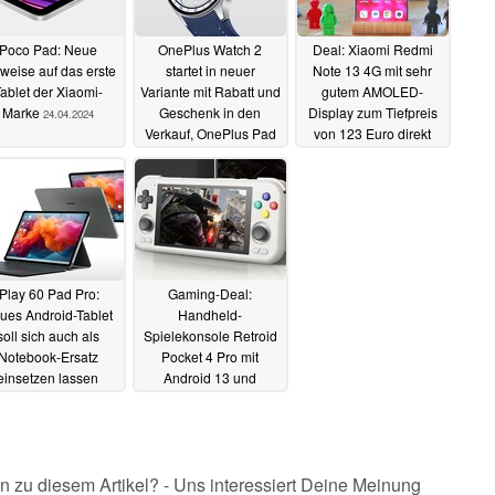
Poco Pad: Neue
OnePlus Watch 2
Deal: Xiaomi Redmi
weise auf das erste
startet in neuer
Note 13 4G mit sehr
ablet der Xiaomi-
Variante mit Rabatt und
gutem AMOLED-
Marke
Geschenk in den
Display zum Tiefpreis
24.04.2024
Verkauf, OnePlus Pad
von 123 Euro direkt
Go ebenso
beim Hersteller
23.04.2024
22.04.2024
iPlay 60 Pad Pro:
Gaming-Deal:
ues Android-Tablet
Handheld-
soll sich auch als
Spielekonsole Retroid
Notebook-Ersatz
Pocket 4 Pro mit
einsetzen lassen
Android 13 und
Touchscreen im
21.04.2024
Angebot (Ad)
21.04.2024
n zu diesem Artikel? - Uns interessiert Deine Meinung