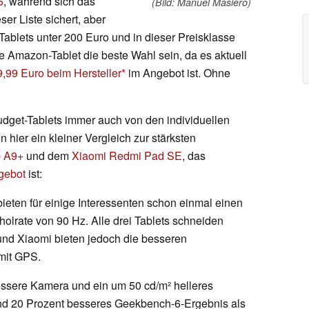
6
, während sich das
(Bild: Manuel Masiero)
er Liste sichert, aber
Tablets unter 200 Euro und in dieser Preisklasse
e Amazon-Tablet die beste Wahl sein, da es aktuell
9,99 Euro beim Hersteller
im Angebot ist. Ohne
udget-Tablets immer auch von den individuellen
hier ein kleiner Vergleich zur stärksten
b A9+
und dem
Xiaomi Redmi Pad SE
, das
ngebot
ist:
eten für einige Interessenten schon einmal einen
holrate von 90 Hz. Alle drei Tablets schneiden
und Xiaomi bieten jedoch die besseren
mit GPS.
essere Kamera und ein um 50 cd/m² helleres
und 20 Prozent besseres Geekbench-6-Ergebnis als