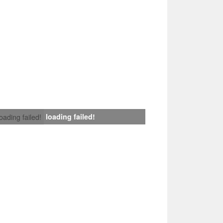
loading failed!
loading failed!