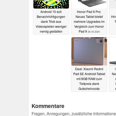
Android 15 soll
Honor Pad 9 Pro:
Benachrichtigungen
Neues Tablet bietet
Hin
dank Trick aus
mehrere Upgrades im
T
Videospielen weniger
Vergleich zum Honor
nervig gestalten
Pad 9
26.04.2024
29.04.2024
Deal: Xiaomi Redmi
Pad SE Android-Tablet
Ne
mit 8GB RAM zum
Tiefpreis dank
Gutscheincode
22.04.2024
Kommentare
Fragen, Anregungen, zusätzliche Informatione