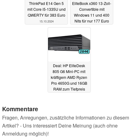
ThinkPad E14 Gen 5
EliteBook x360 13-Zoll-
mit Core i5-1335U und
Convertible mit
QWERTY für 383 Euro
Windows 11 und 400
Nits für nur 177 Euro
15.10.2024
15.10.2024
Deal: HP EliteDesk
805 G6 Mini-PC mit
kräftigem AMD Ryzen
Pro 4650G und 16GB
RAM zum Tiefpreis
14.10.2024
Kommentare
Fragen, Anregungen, zusätzliche Informationen zu diesem
Artikel? - Uns interessiert Deine Meinung (auch ohne
Anmeldung möglich)!