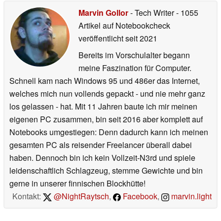
Marvin Gollor
- Tech Writer
- 1055
Artikel auf Notebookcheck
veröffentlicht
seit 2021
Bereits im Vorschulalter begann
meine Faszination für Computer.
Schnell kam nach Windows 95 und 486er das Internet,
welches mich nun vollends gepackt - und nie mehr ganz
los gelassen - hat. Mit 11 Jahren baute ich mir meinen
eigenen PC zusammen, bin seit 2016 aber komplett auf
Notebooks umgestiegen: Denn dadurch kann ich meinen
gesamten PC als reisender Freelancer überall dabei
haben. Dennoch bin ich kein Vollzeit-N3rd und spiele
leidenschaftlich Schlagzeug, stemme Gewichte und bin
gerne in unserer finnischen Blockhütte!
Kontakt:
@NightRaytsch
,
Facebook
,
marvin.light