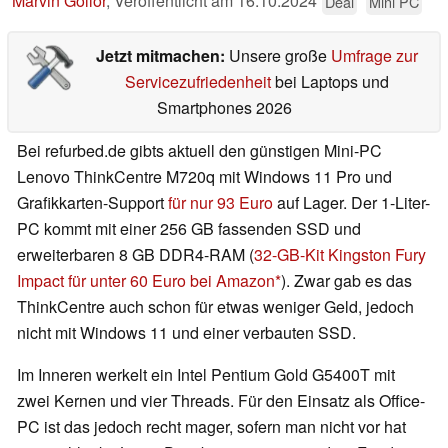
Marvin Gollor
,
Veröffentlicht am
16.10.2024
Deal
Mini PC
Jetzt mitmachen:
Unsere große
Umfrage zur
Servicezufriedenheit
bei Laptops und
Smartphones 2026
Bei refurbed.de gibts aktuell den günstigen Mini-PC
Lenovo ThinkCentre M720q mit Windows 11 Pro und
Grafikkarten-Support
für nur 93 Euro
auf Lager. Der 1-Liter-
PC kommt mit einer 256 GB fassenden SSD und
erweiterbaren 8 GB DDR4-RAM (
32-GB-Kit Kingston Fury
Impact für unter 60 Euro bei Amazon
). Zwar gab es das
ThinkCentre auch schon für etwas weniger Geld, jedoch
nicht mit Windows 11 und einer verbauten SSD.
Im Inneren werkelt ein Intel Pentium Gold G5400T mit
zwei Kernen und vier Threads. Für den Einsatz als Office-
PC ist das jedoch recht mager, sofern man nicht vor hat