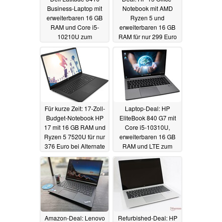
Business-Laptop mit
Notebook mit AMD
erweiterbaren 16 GB
Ryzen 5 und
RAM und Core i5-
erweiterbaren 16 GB
10210U zum
RAM für nur 299 Euro
Refurbished-Sparpreis
bei Alternate
17.10.2024
17.10.2024
Für kurze Zeit: 17-Zoll-
Laptop-Deal: HP
Budget-Notebook HP
EliteBook 840 G7 mit
17 mit 16 GB RAM und
Core i5-10310U,
Ryzen 5 7520U für nur
erweiterbaren 16 GB
376 Euro bei Alternate
RAM und LTE zum
Refurbished-Sparpreis
17.10.2024
16.10.2024
Amazon-Deal: Lenovo
Refurbished-Deal: HP