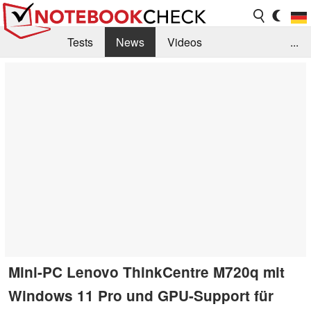
Tests
News
Videos
...
Benchmarks & Tech
Externe Tests
Kaufberatung
Deals
Suche
Jobs
Forum
Mini-PC Lenovo ThinkCentre M720q mit
Windows 11 Pro und GPU-Support für