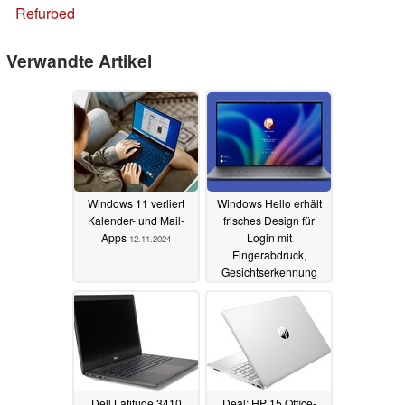
Refurbed
Verwandte Artikel
Windows 11 verliert
Windows Hello erhält
Kalender- und Mail-
frisches Design für
Apps
Login mit
12.11.2024
Fingerabdruck,
Gesichtserkennung
oder Passkey
04.11.2024
Dell Latitude 3410
Deal: HP 15 Office-