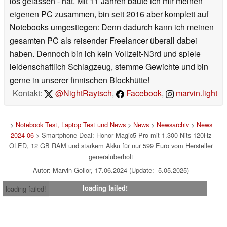
los gelassen - hat. Mit 11 Jahren baute ich mir meinen
eigenen PC zusammen, bin seit 2016 aber komplett auf
Notebooks umgestiegen: Denn dadurch kann ich meinen
gesamten PC als reisender Freelancer überall dabei
haben. Dennoch bin ich kein Vollzeit-N3rd und spiele
leidenschaftlich Schlagzeug, stemme Gewichte und bin
gerne in unserer finnischen Blockhütte!
Kontakt:
@NightRaytsch
,
Facebook
,
marvin.light
>
Notebook Test, Laptop Test und News
>
News
>
Newsarchiv
>
News
2024-06
> Smartphone-Deal: Honor Magic5 Pro mit 1.300 Nits 120Hz
OLED, 12 GB RAM und starkem Akku für nur 599 Euro vom Hersteller
generalüberholt
Autor: Marvin Gollor, 17.06.2024 (Update: 5.05.2025)
loading failed!
loading failed!