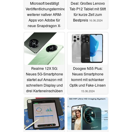
Microsoft bestätigt
Deal: Großes Lenovo
Veröffentlichungstermine
Tab P12 Tablet mit Stift
weiterer nativer ARM-
für kurze Zeit zum
Apps von Adobe für
Bestpreis
16.06.2024
neue Snapdragon X-
Series Notebooks
22.06.2024
Realme 12X 5G:
Doogee N55 Plus:
Neues 5G-Smartphone
Neues Smartphone
startet auf Amazon mit
kommt mit schlanker
schnellem Display und
Optik und Fake-Linsen
drei Karteneinschüben
15.06.2024
16.06.2024