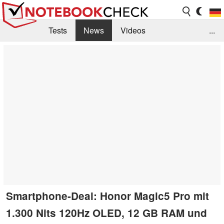
Tests
News
Videos
...
Benchmarks & Tech
Externe Tests
Kaufberatung
Deals
Suche
Jobs
Forum
Smartphone-Deal: Honor Magic5 Pro mit
1.300 Nits 120Hz OLED, 12 GB RAM und