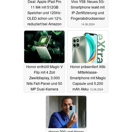
Deal: Apple iPad Pro
Vivo Y58: Neues 5G-
11 M4 mit 512GB
Smartphone leakt mit
Speicher und 120Hz-
IP-Zertifizierung und
OLED schon um 12%
Fingerabdrucksensor
reduziert bei Amazon
14.06.2024
15.06.2024
Honor enthüllt Magic V
Honor präsentiert X6b
Flip mit 4 Zoll
Mittelklasse-
Zweitdisplay, 3.000
Smartphone mit Magic
Nits Falt-Panel und 50
Capsule und 5.200
MP Dual-Kamera
mAh Akku
13.06.2024
13.06.2024
Honor 200 und Honor