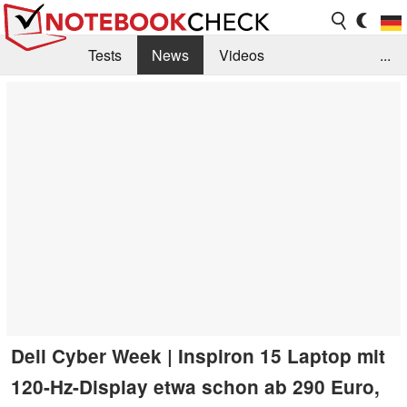
Tests
News
Videos
...
Benchmarks & Tech
Externe Tests
Kaufberatung
Deals
Suche
Jobs
Forum
Dell Cyber Week | Inspiron 15 Laptop mit
120-Hz-Display etwa schon ab 290 Euro,