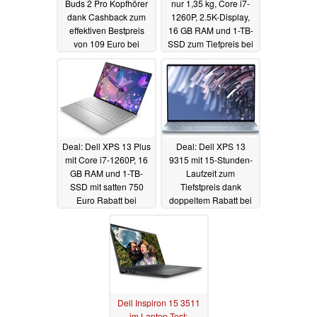
Buds 2 Pro Kopfhörer
nur 1,35 kg, Core i7-
dank Cashback zum
1260P, 2.5K-Display,
effektiven Bestpreis
16 GB RAM und 1-TB-
von 109 Euro bei
SSD zum Tiefpreis bei
Media Markt und
Cyberport
01.12.2022
Saturn
01.12.2022
Deal: Dell XPS 13 Plus
Deal: Dell XPS 13
mit Core i7-1260P, 16
9315 mit 15-Stunden-
GB RAM und 1-TB-
Laufzeit zum
SSD mit satten 750
Tiefstpreis dank
Euro Rabatt bei
doppeltem Rabatt bei
CyberPort bestellbar
Dell erhältlich
01.12.2022
01.12.2022
Dell Inspiron 15 3511
im Laptop-Test: