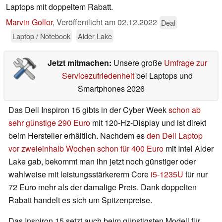
Laptops mit doppeltem Rabatt.
Marvin Gollor
,
Veröffentlicht am
02.12.2022
Deal
Laptop / Notebook
Alder Lake
Jetzt mitmachen:
Unsere große
Umfrage zur
Servicezufriedenheit
bei Laptops und
Smartphones 2026
Das Dell Inspiron 15 gibts in der Cyber Week
schon ab
sehr günstige 290 Euro
mit 120-Hz-Display und ist direkt
beim Hersteller erhältlich. Nachdem es
den Dell Laptop
vor zweieinhalb Wochen schon für 400 Euro
mit Intel Alder
Lake gab, bekommt man ihn jetzt noch günstiger oder
wahlweise mit leistungsstärkererm Core
i5-1235U
für nur
72 Euro mehr als der damalige Preis. Dank doppelten
Rabatt handelt es sich um Spitzenpreise.
Das Inspiron 15 setzt auch beim günstigsten Modell für