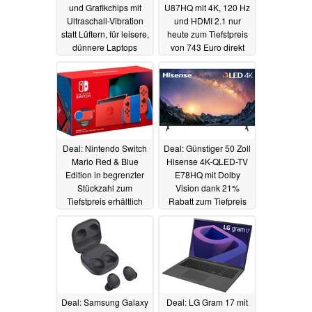
und Grafikchips mit
U87HQ mit 4K, 120 Hz
Ultraschall-Vibration
und HDMI 2.1 nur
statt Lüftern, für leisere,
heute zum Tiefstpreis
dünnere Laptops
von 743 Euro direkt
beim Hersteller
06.12.2022
02.12.2022
Deal: Nintendo Switch
Deal: Günstiger 50 Zoll
Mario Red & Blue
Hisense 4K-QLED-TV
Edition in begrenzter
E78HQ mit Dolby
Stückzahl zum
Vision dank 21%
Tiefstpreis erhältlich
Rabatt zum Tiefpreis
02.12.2022
01.12.2022
Deal: Samsung Galaxy
Deal: LG Gram 17 mit