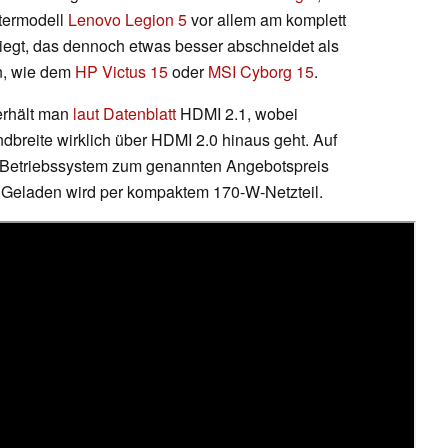
termodell
Lenovo Legion 5
vor allem am komplett
iegt, das dennoch etwas besser abschneidet als
n, wie dem
HP Victus 15
oder
MSI Cyborg 15
.
erhält man
laut Datenblatt
HDMI 2.1, wobei
breite wirklich über HDMI 2.0 hinaus geht. Auf
 Betriebssystem zum genannten Angebotspreis
n. Geladen wird per kompaktem 170-W-Netzteil.