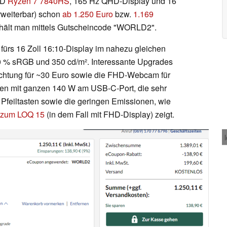
MD
Ryzen 7 7840HS
, 165 Hz QHD-Display und 16
weiterbar) schon
ab 1.250 Euro
bzw.
1.169
erhält man mittels Gutscheincode "WORLD2".
ürs 16 Zoll 16:10-Display im nahezu gleichen
0 % sRGB und 350 cd/m². Interessante Upgrades
chtung für ~30 Euro sowie die FHD-Webcam für
aden mit ganzen 140 W am USB-C-Port, die sehr
Pfeiltasten sowie die geringen Emissionen, wie
t zum LOQ 15
(in dem Fall mit FHD-Display) zeigt.