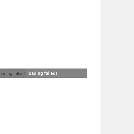
loading failed!
loading failed!