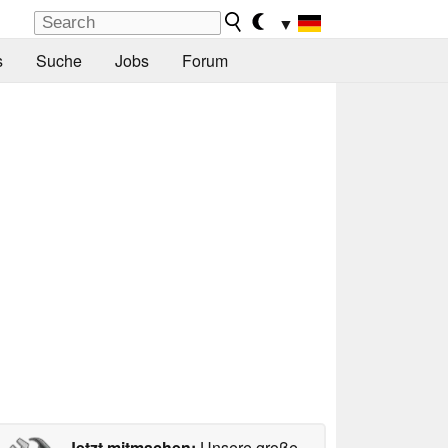
▼
s
Suche
Jobs
Forum
Jetzt mitmachen:
Unsere große