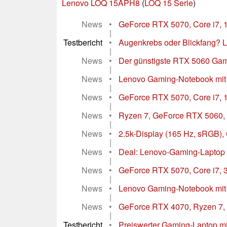
Lenovo LOQ 15APH8
(
LOQ 15 Serie
)
News
•
GeForce RTX 5070, Core i7, 1
|
Testbericht
•
Augenkrebs oder Blickfang? 
|
News
•
Der günstigste RTX 5060 Gami
|
News
•
Lenovo Gaming-Notebook mit
|
News
•
GeForce RTX 5070, Core i7,
|
News
•
Ryzen 7, GeForce RTX 5060,
|
News
•
2.5k-Display (165 Hz, sRGB),
|
News
•
Deal: Lenovo-Gaming-Laptop 
|
News
•
GeForce RTX 5070, Core i7, 
|
News
•
Lenovo Gaming-Notebook mit 
|
News
•
GeForce RTX 4070, Ryzen 7, 
|
Testbericht
•
Preiswerter Gaming-Laptop m