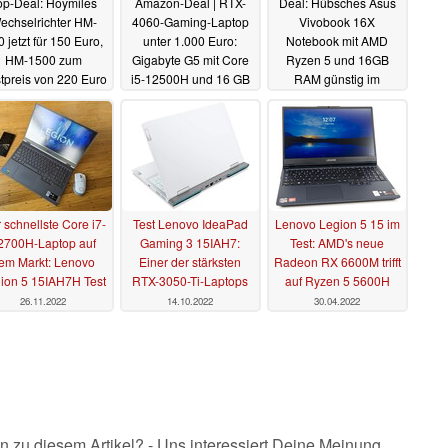
op-Deal: Hoymiles
Amazon-Deal | RTX-
Deal: Hübsches Asus
echselrichter HM-
4060-Gaming-Laptop
Vivobook 16X
 jetzt für 150 Euro,
unter 1.000 Euro:
Notebook mit AMD
HM-1500 zum
Gigabyte G5 mit Core
Ryzen 5 und 16GB
tpreis von 220 Euro
i5-12500H und 16 GB
RAM günstig im
RAM
Angebot bei Amazon
03.08.2023
03.08.2023
02.08.2023
 schnellste Core i7-
Test Lenovo IdeaPad
Lenovo Legion 5 15 im
2700H-Laptop auf
Gaming 3 15IAH7:
Test: AMD's neue
em Markt: Lenovo
Einer der stärksten
Radeon RX 6600M trifft
ion 5 15IAH7H Test
RTX-3050-Ti-Laptops
auf Ryzen 5 5600H
26.11.2022
14.10.2022
30.04.2022
n zu diesem Artikel? - Uns interessiert Deine Meinung