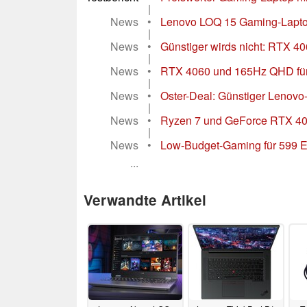
|
News
•
Lenovo LOQ 15 Gaming-Laptop 
|
News
•
Günstiger wirds nicht: RTX 4
|
News
•
RTX 4060 und 165Hz QHD für 7
|
News
•
Oster-Deal: Günstiger Lenov
|
News
•
Ryzen 7 und GeForce RTX 40
|
News
•
Low-Budget-Gaming für 599 E
...
Verwandte Artikel