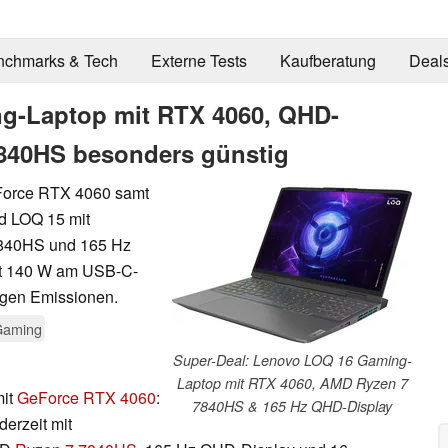
nchmarks & Tech
Externe Tests
Kaufberatung
Deal
g-Laptop mit RTX 4060, QHD-
840HS besonders günstig
Force RTX 4060 samt
d LOQ 15 mit
7840HS und 165 Hz
mit 140 W am USB-C-
ngen Emissionen.
Gaming
Super-Deal: Lenovo LOQ 16 Gaming-
Laptop mit RTX 4060, AMD Ryzen 7
mit
GeForce RTX 4060
:
7840HS & 165 Hz QHD-Display
erzeit mit