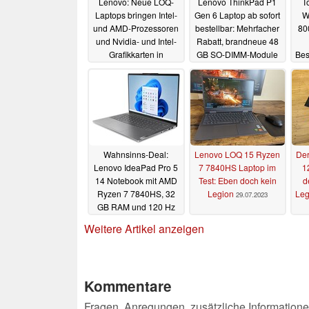
Lenovo: Neue LOQ-
Lenovo ThinkPad P1
T
Laptops bringen Intel-
Gen 6 Laptop ab sofort
W
und AMD-Prozessoren
bestellbar: Mehrfacher
800
und Nvidia- und Intel-
Rabatt, brandneue 48
Grafikkarten in
GB SO-DIMM-Module
Bes
günstige Geräte
und RTX 4090
09.01.2024
04.08.2023
Wahnsinns-Deal:
Lenovo LOQ 15 Ryzen
Der
Lenovo IdeaPad Pro 5
7 7840HS Laptop im
1
14 Notebook mit AMD
Test: Eben doch kein
d
Ryzen 7 7840HS, 32
Legion
Leg
29.07.2023
GB RAM und 120 Hz
3K-Display für nur 687
Weitere Artikel anzeigen
Euro
01.08.2023
Kommentare
Fragen, Anregungen, zusätzliche Informatione