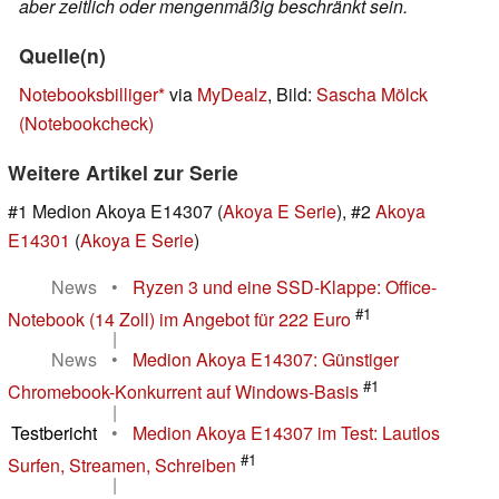
aber zeitlich oder mengenmäßig beschränkt sein.
Quelle(n)
Notebooksbilliger
via
MyDealz
, Bild:
Sascha Mölck
(Notebookcheck)
Weitere Artikel zur Serie
#1 Medion Akoya E14307 (
Akoya E Serie
), #2
Akoya
E14301
(
Akoya E Serie
)
News
•
Ryzen 3 und eine SSD-Klappe: Office-
#1
Notebook (14 Zoll) im Angebot für 222 Euro
|
News
•
Medion Akoya E14307: Günstiger
#1
Chromebook-Konkurrent auf Windows-Basis
|
Testbericht
•
Medion Akoya E14307 im Test: Lautlos
#1
Surfen, Streamen, Schreiben
|