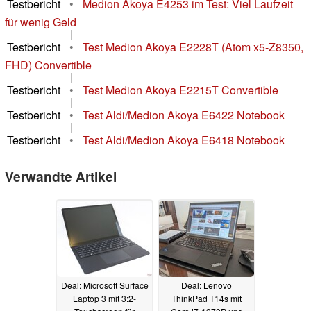
Testbericht
•
Medion Akoya E4253 im Test: Viel Laufzeit
für wenig Geld
|
Testbericht
•
Test Medion Akoya E2228T (Atom x5-Z8350,
FHD) Convertible
|
Testbericht
•
Test Medion Akoya E2215T Convertible
|
Testbericht
•
Test Aldi/Medion Akoya E6422 Notebook
|
Testbericht
•
Test Aldi/Medion Akoya E6418 Notebook
Verwandte Artikel
Deal: Microsoft Surface
Deal: Lenovo
Laptop 3 mit 3:2-
ThinkPad T14s mit