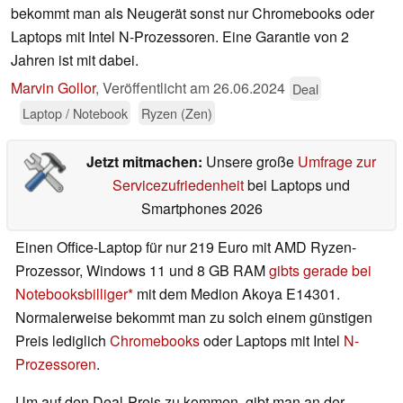
bekommt man als Neugerät sonst nur Chromebooks oder
Laptops mit Intel N-Prozessoren. Eine Garantie von 2
Jahren ist mit dabei.
Marvin Gollor
,
Veröffentlicht am
26.06.2024
Deal
Laptop / Notebook
Ryzen (Zen)
Jetzt mitmachen:
Unsere große
Umfrage zur
Servicezufriedenheit
bei Laptops und
Smartphones 2026
Einen Office-Laptop für nur 219 Euro mit AMD Ryzen-
Prozessor, Windows 11 und 8 GB RAM
gibts gerade bei
Notebooksbilliger
mit dem Medion Akoya E14301.
Normalerweise bekommt man zu solch einem günstigen
Preis lediglich
Chromebooks
oder Laptops mit Intel
N-
Prozessoren
.
Um auf den Deal-Preis zu kommen, gibt man an der