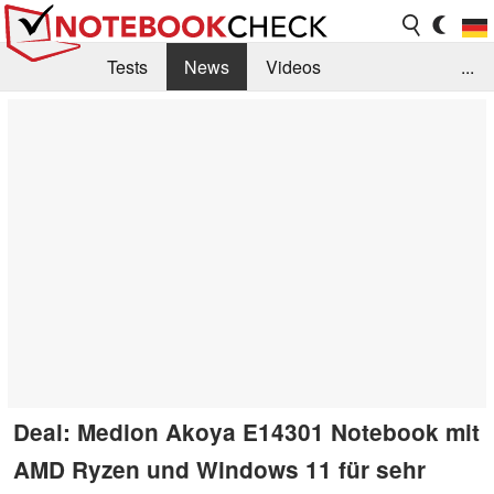
Tests
News
Videos
...
Benchmarks & Tech
Externe Tests
Kaufberatung
Deals
Suche
Jobs
Forum
Deal: Medion Akoya E14301 Notebook mit
AMD Ryzen und Windows 11 für sehr