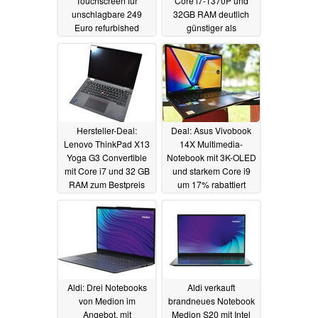
Touchscreen für
Core i7-1370P und
unschlagbare 249
32GB RAM deutlich
Euro refurbished
günstiger als
Versandrückläufer
26.06.2024
25.06.2024
Hersteller-Deal:
Deal: Asus Vivobook
Lenovo ThinkPad X13
14X Multimedia-
Yoga G3 Convertible
Notebook mit 3K-OLED
mit Core i7 und 32 GB
und starkem Core i9
RAM zum Bestpreis
um 17% rabattiert
25.06.2024
24.06.2024
Aldi: Drei Notebooks
Aldi verkauft
von Medion im
brandneues Notebook
Angebot, mit
Medion S20 mit Intel