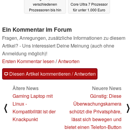
verschiedenen
Core Ultra 7 Prozessor
Prozessoren bis hin
für unter 1.000 Euro
zum Core i7 und ab
23.06.2024
399 Euro
23.06.2024
Ein Kommentar im Forum
Fragen, Anregungen, zusätzliche Informationen zu diesem
Artikel? - Uns interessiert Deine Meinung (auch ohne
Anmeldung möglich)!
Ersten Kommentar lesen
/
Antworten
Diesen Artikel kommentieren / Antworten
Ältere News
Neuere News
Gaming Laptop mit
Günstig: Diese
Linux -
Überwachungskamera
⟨
⟩
Kompatibilität ist der
schützt die Privatsphäre,
Knackpunkt
lässt sich bewegen und
bietet einen Telefon-Button