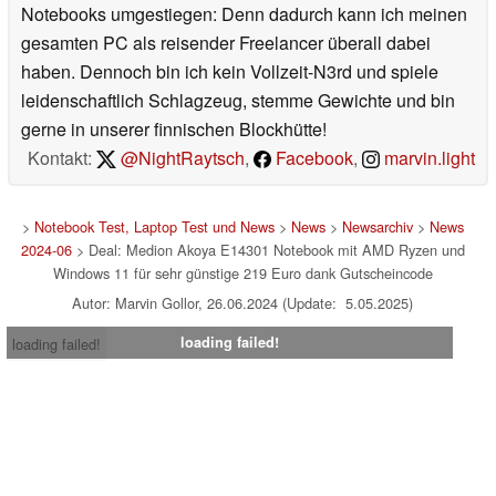
Notebooks umgestiegen: Denn dadurch kann ich meinen
gesamten PC als reisender Freelancer überall dabei
haben. Dennoch bin ich kein Vollzeit-N3rd und spiele
leidenschaftlich Schlagzeug, stemme Gewichte und bin
gerne in unserer finnischen Blockhütte!
Kontakt:
@NightRaytsch
,
Facebook
,
marvin.light
>
Notebook Test, Laptop Test und News
>
News
>
Newsarchiv
>
News
2024-06
> Deal: Medion Akoya E14301 Notebook mit AMD Ryzen und
Windows 11 für sehr günstige 219 Euro dank Gutscheincode
Autor: Marvin Gollor, 26.06.2024 (Update: 5.05.2025)
loading failed!
loading failed!