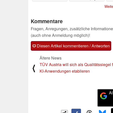
klassenbester
besonders günstig
Weite
Akkulaufzeit deutlich
dank 15%
reduziert
Preisnachlass
C
23.08.2023
22.08.2023
Kommentare
Fragen, Anregungen, zusätzliche Informatione
(auch ohne Anmeldung möglich)!
Diesen Artikel kommentieren / Antworten
Ältere News
TÜV Austria will sich als Qualitätssiegel 
⟨
KI-Anwendungen etablieren
Al