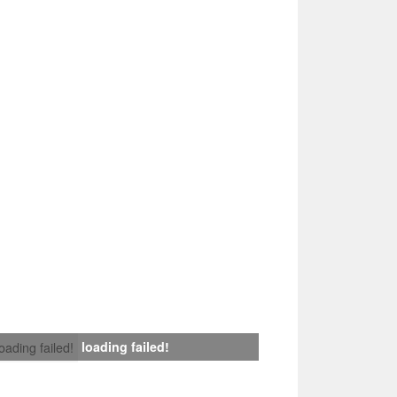
loading failed!
loading failed!