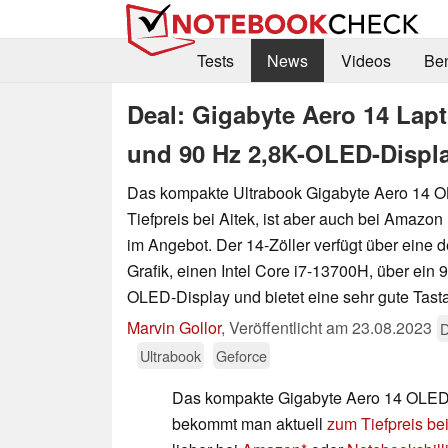
Tests
News
Videos
Be
Deal: Gigabyte Aero 14 Lap
und 90 Hz 2,8K-OLED-Displa
Das kompakte Ultrabook Gigabyte Aero 14 O
Tiefpreis bei Aitek, ist aber auch bei Amazon
im Angebot. Der 14-Zöller verfügt über eine 
Grafik, einen Intel Core i7-13700H, über ein 
OLED-Display und bietet eine sehr gute Tasta
Marvin Gollor
,
Veröffentlicht am
23.08.2023
D
Ultrabook
Geforce
Das kompakte Gigabyte Aero 14 OLED
bekommt man aktuell
zum Tiefpreis bei