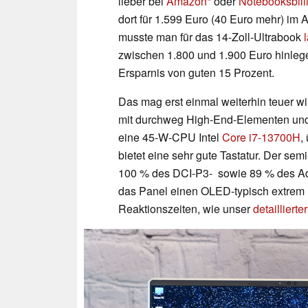
lieber bei
Amazon
oder
Notebooksbill
dort für 1.599 Euro (40 Euro mehr) im 
musste man für das 14-Zoll-Ultrabook
l
zwischen 1.800 und 1.900 Euro hinlegen
Ersparnis von guten 15 Prozent.
Das mag erst einmal weiterhin teuer wi
mit durchweg High-End-Elementen und 
eine 45-W-CPU Intel
Core i7-13700H
,
bietet eine sehr gute Tastatur. Der sem
100 % des DCI-P3- sowie 89 % des Ad
das Panel einen OLED-typisch extrem 
Reaktionszeiten, wie unser
detailliert