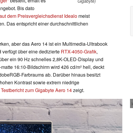
iger
bestellt, erhält es
Gigabyte)
Angebot. Bis dato
aut dem Preisvergleichsdienst Idealo
meist
. Das entspricht einer durchschnittlichen
rken, aber das Aero 14 ist ein Multimedia-Ultrabook
verfügt über eine dedizierte
RTX-4050-Grafik
,
 über ein 90 Hz schnelles 2,8K-OLED-Display und
i-matte 16:10-Bildschirm wird 426 cd/m² hell, deckt
obeRGB-Farbraums ab. Darüber hinaus besitzt
hohen Kontrast sowie extrem niedrige
er Testbericht zum Gigabyte Aero 14
zeigt.