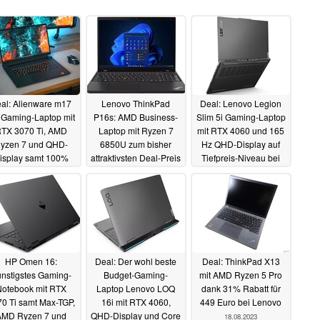
al: Alienware m17
Lenovo ThinkPad
Deal: Lenovo Legion
Gaming-Laptop mit
P16s: AMD Business-
Slim 5i Gaming-Laptop
TX 3070 Ti, AMD
Laptop mit Ryzen 7
mit RTX 4060 und 165
yzen 7 und QHD-
6850U zum bisher
Hz QHD-Display auf
isplay samt 100%
attraktivsten Deal-Preis
Tiefpreis-Niveau bei
-P3 so günstig wie
Alternate
24.08.2023
23.08.2023
e bei Dell
25.08.2023
HP Omen 16:
Deal: Der wohl beste
Deal: ThinkPad X13
nstigstes Gaming-
Budget-Gaming-
mit AMD Ryzen 5 Pro
otebook mit RTX
Laptop Lenovo LOQ
dank 31% Rabatt für
0 Ti samt Max-TGP,
16i mit RTX 4060,
449 Euro bei Lenovo
AMD Ryzen 7 und
QHD-Display und Core
18.08.2023