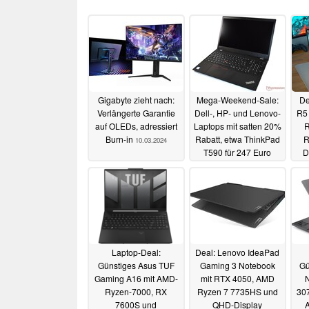
Gigabyte zieht nach:
Mega-Weekend-Sale:
De
Verlängerte Garantie
Dell-, HP- und Lenovo-
R5 
auf OLEDs, adressiert
Laptops mit satten 20%
R
Burn-in
Rabatt, etwa ThinkPad
R
10.03.2024
T590 für 247 Euro
D
refurbished
DCI
25.08.2023
ni
Laptop-Deal:
Deal: Lenovo IdeaPad
Günstiges Asus TUF
Gaming 3 Notebook
Gü
Gaming A16 mit AMD-
mit RTX 4050, AMD
N
Ryzen-7000, RX
Ryzen 7 7735HS und
307
7600S und
QHD-Display