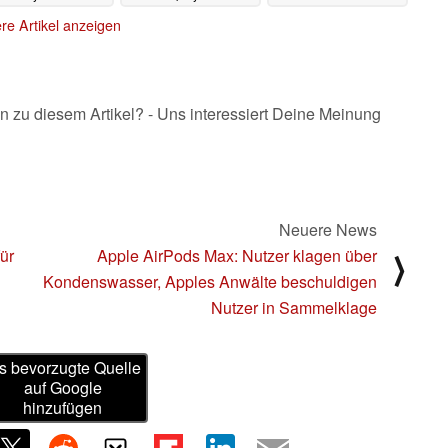
QHD-Display zum
i7 unschlagbar günstig
re Artikel anzeigen
Deal-Preis bei
20.08.2023
yberport
21.08.2023
n zu diesem Artikel? - Uns interessiert Deine Meinung
Neuere News
für
Apple AirPods Max: Nutzer klagen über
⟩
Kondenswasser, Apples Anwälte beschuldigen
Nutzer in Sammelklage
s bevorzugte Quelle
auf Google
hinzufügen