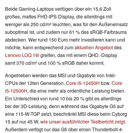
Beide Gaming-Laptops verfügen über ein 15,6 Zoll
großes, mattes FHD-IPS-Display, die allerdings mit
weniger als 250 cd/m² leuchten, was für den Außeneinsatz
suboptimal ist, und zudem nur 61 % des sRGB-Farbraums
abdecken. Wer rund 150 Euro mehr investieren kann und
möchte, kann entsprechend zum
aktuellen Angebot
des
Lenovo LOQ 16i
greifen, das mit einem QHD.-Display
samt 370 cd/m² und 100 % sRGB daher kommt.
Angetrieben werden das MSI und Gigabyte von Intel-
CPUs der 12ten Generation,
Core i5-12450H
bzw.
Core
i5-12500H
, die eine mehr als ordentliche Leistung bieten.
Ein Unterschied von rund 10 bis 20 % gibt es allerdings
bei der 3D-Leistung, denn während das Gigabyte G5 auf
eine 115-W-TGP setzt, beschränkt MSI diese beim Cyborg
15 auf nur 45 W,
wie unser ausführlicher Testbericht zeigt
.
Außerdem verfügt nur das G5 über einen Thunderbolt-4-