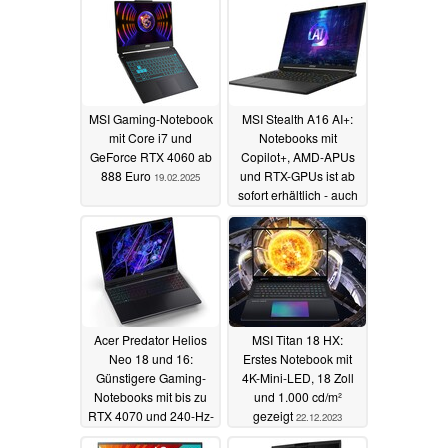
MSI Gaming-Notebook
MSI Stealth A16 AI+:
mit Core i7 und
Notebooks mit
GeForce RTX 4060 ab
Copilot+, AMD-APUs
888 Euro
und RTX-GPUs ist ab
19.02.2025
sofort erhältlich - auch
mit 4K-Mini-LED
07.11.2024
Acer Predator Helios
MSI Titan 18 HX:
Neo 18 und 16:
Erstes Notebook mit
Günstigere Gaming-
4K-Mini-LED, 18 Zoll
Notebooks mit bis zu
und 1.000 cd/m²
RTX 4070 und 240-Hz-
gezeigt
22.12.2023
Panel
09.01.2024