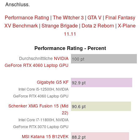
Anschluss.
Performance Rating
|
The Witcher 3
|
GTA V
|
Final Fantasy
XV Benchmark
|
Strange Brigade
|
Dota 2 Reborn
|
X-Plane
11.11
Performance Rating - Percent
Durchschnittliche
NVIDIA
100
pt
GeForce RTX 4060 Laptop GPU
Gigabyte G5 KF
92.9
pt
Intel Core i5-12500H, NVIDIA
GeForce RTX 4060 Laptop GPU
Schenker XMG Fusion 15 (Mid
90.6
pt
22)
Intel Core i7-11800H, NVIDIA
GeForce RTX 3070 Laptop GPU
MSI Katana 15 B12VEK
88.2
pt