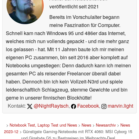
veröffentlicht
seit 2021
Bereits im Vorschulalter begann
meine Faszination für Computer.
Schnell kam nach Windows 95 und 486er das Internet,
welches mich nun vollends gepackt - und nie mehr ganz
los gelassen - hat. Mit 11 Jahren baute ich mir meinen
eigenen PC zusammen, bin seit 2016 aber komplett auf
Notebooks umgestiegen: Denn dadurch kann ich meinen
gesamten PC als reisender Freelancer überall dabei
haben. Dennoch bin ich kein Vollzeit-N3rd und spiele
leidenschaftlich Schlagzeug, stemme Gewichte und bin
gerne in unserer finnischen Blockhütte!
Kontakt:
@NightRaytsch
,
Facebook
,
marvin.light
>
Notebook Test, Laptop Test und News
>
News
>
Newsarchiv
>
News
2023-12
> Günstigste Gaming-Notebooks mit RTX 4060: MSI Cyborg 15
und Gigabyte G5 zu Bestpreisen im Weihnachts-Deal