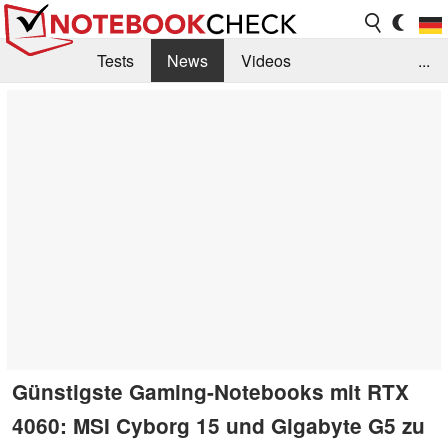
Tests
News
Videos
...
Benchmarks & Tech
Externe Tests
Kaufberatung
Deals
Suche
Jobs
Forum
Günstigste Gaming-Notebooks mit RTX
4060: MSI Cyborg 15 und Gigabyte G5 zu