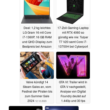
Deal: 1,2 kg leichtes
17-Zoll-Gaming-Laptop
LG Gram 16 mit Core
mit RTX 4060 so
i7-1360P, 16 GB RAM
günstig wie nie: Tulpar
und QHD-Display zum
T7 V20 samt Core i7-
Bestpreis bei Amazon
13700H bei Cyberport
12.12.2023
12.12.2023
Valve kündigt 14
GTA VI: Trailer wird In
Steam Sales an, vom
GTA V nachgestellt,
Festival der Piraten bis
Analyse von Digital
zum Summer Sale
Foundry deutet auf
2024
1.440p und 30 fps
12.12.2023
11.12.2023