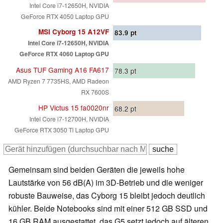
Intel Core i7-12650H, NVIDIA
GeForce RTX 4050 Laptop GPU
MSI Cyborg 15 A12VF
83.9
pt
Intel Core i7-12650H, NVIDIA
GeForce RTX 4060 Laptop GPU
Asus TUF Gaming A16 FA617
78.3
pt
AMD Ryzen 7 7735HS, AMD Radeon
RX 7600S
HP Victus 15 fa0020nr
68.2
pt
Intel Core i7-12700H, NVIDIA
GeForce RTX 3050 Ti Laptop GPU
Gemeinsam sind beiden Geräten die jeweils hohe
Lautstärke von 56 dB(A) im 3D-Betrieb und die weniger
robuste Bauweise, das Cyborg 15 bleibt jedoch deutlich
kühler. Beide Notebooks sind mit einer 512 GB SSD und
16 GB RAM ausgestattet, das G5 setzt jedoch auf älteren