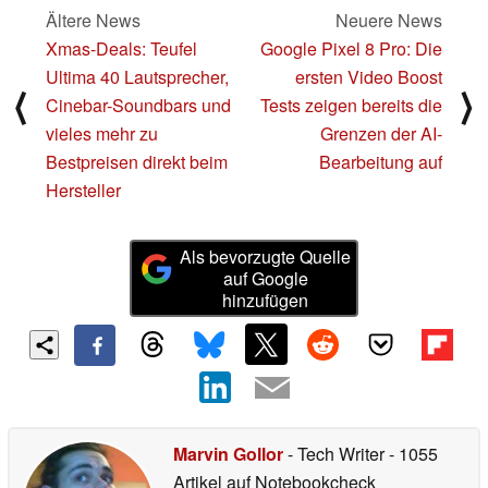
Ältere News
Neuere News
Xmas-Deals: Teufel
Google Pixel 8 Pro: Die
Ultima 40 Lautsprecher,
ersten Video Boost
⟨
⟩
Cinebar-Soundbars und
Tests zeigen bereits die
vieles mehr zu
Grenzen der AI-
Bestpreisen direkt beim
Bearbeitung auf
Hersteller
Als bevorzugte Quelle
auf Google
hinzufügen
Marvin Gollor
- Tech Writer
- 1055
Artikel auf Notebookcheck