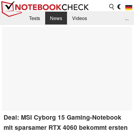
Tests
News
Videos
...
Benchmarks & Tech
Externe Tests
Kaufberatung
Deals
Suche
Jobs
Forum
Deal: MSI Cyborg 15 Gaming-Notebook
mit sparsamer RTX 4060 bekommt ersten