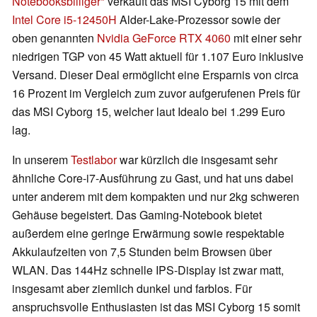
Notebooksbilliger
verkauft das MSI Cyborg 15 mit dem
Intel Core i5-12450H
Alder-Lake-Prozessor sowie der
oben genannten
Nvidia GeForce RTX 4060
mit einer sehr
niedrigen TGP von 45 Watt aktuell für 1.107 Euro inklusive
Versand. Dieser Deal ermöglicht eine Ersparnis von circa
16 Prozent im Vergleich zum zuvor aufgerufenen Preis für
das MSI Cyborg 15, welcher laut Idealo bei 1.299 Euro
lag.
In unserem
Testlabor
war kürzlich die insgesamt sehr
ähnliche Core-i7-Ausführung zu Gast, und hat uns dabei
unter anderem mit dem kompakten und nur 2kg schweren
Gehäuse begeistert. Das Gaming-Notebook bietet
außerdem eine geringe Erwärmung sowie respektable
Akkulaufzeiten von 7,5 Stunden beim Browsen über
WLAN. Das 144Hz schnelle IPS-Display ist zwar matt,
insgesamt aber ziemlich dunkel und farblos. Für
anspruchsvolle Enthusiasten ist das MSI Cyborg 15 somit