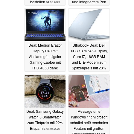
bestellen
und integriertem Pen
04.05.2023
günstig im Angebot
04.05.2023
Deal: Medion Erazor
Ultrabook-Deal: Dell
Deputy P40 mit
XPS 13 mit 4K-Display,
Abstand günstigster
Core i7, 16GB RAM
Gaming-Laptop mit
und LTE-Modem zum
RTX 4060 dank
Spitzenpreis mit 23%
unglaublich hohem
Rabatt
02.05.2023
Rabatt
03.05.2023
Deal: Samsung Galaxy
iMessage unter
Watch 5 Smartwatch
Windows 11: Microsoft
zum Tiefpreis mit 22%
schaltet heiß ersehntes
Ersparnis
Feature mit großen
01.05.2023
Einschränkungen frei