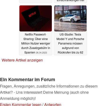
27.04.2023
Netflix Passwort-
US-Studie: Tesla
Sharing: Über eine
Model Y und Porsche
Million Nutzer weniger
Panamera müssen
durch Zusatzgebühr in
aufgrund von
Spanien
Rückrufen bis zu 62
26.04.2023
mal in die Werkstatt
Weitere Artikel anzeigen
18.04.2023
Ein Kommentar im Forum
Fragen, Anregungen, zusätzliche Informationen zu diesem
Artikel? - Uns interessiert Deine Meinung (auch ohne
Anmeldung möglich)!
Ersten Kommentar lesen
/
Antworten