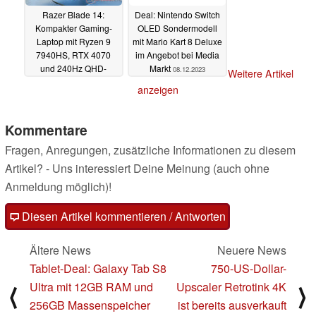
Razer Blade 14:
Deal: Nintendo Switch
Kompakter Gaming-
OLED Sondermodell
Laptop mit Ryzen 9
mit Mario Kart 8 Deluxe
7940HS, RTX 4070
im Angebot bei Media
und 240Hz QHD-
Markt
08.12.2023
Weitere Artikel
Bildschirm momentan
anzeigen
reduziert
08.12.2023
Kommentare
Fragen, Anregungen, zusätzliche Informationen zu diesem
Artikel? - Uns interessiert Deine Meinung (auch ohne
Anmeldung möglich)!
Diesen Artikel kommentieren / Antworten
Ältere News
Neuere News
Tablet-Deal: Galaxy Tab S8
750-US-Dollar-
Ultra mit 12GB RAM und
Upscaler Retrotink 4K
⟨
⟩
256GB Massenspeicher
ist bereits ausverkauft