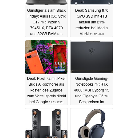
Günstiger als am Black
Deal: Samsung 870
Friday: Asus ROG Strix
QVO SSD mit 4TB
G17 mit Ryzen 9
aktuell um 21%
7945HX, RTX 4070
reduziert bei Media
und 32GB RAM um
Markt
11.12.2023
19% reduziert
11.12.2023
Deal: Pixel 7a mit Pixel
Günstigste Gaming-
Buds A Kopfhörer als
Notebooks mit RTX
kostenlose Zugabe
4060: MSI Cyborg 15
zum Vorteilspreis direkt
und Gigabyte G5 zu
bei Google
Bestpreisen im
11.12.2023
Weihnachts-Deal
10.12.2023