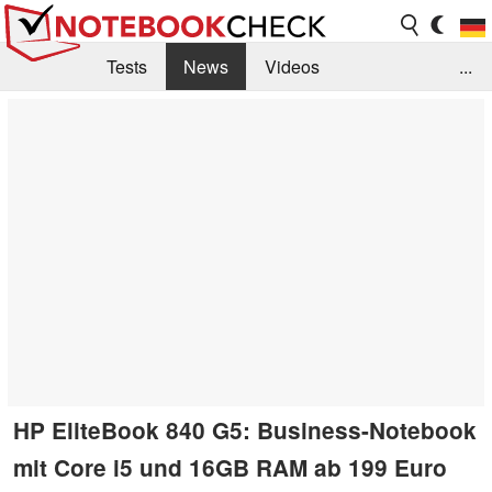
Tests
News
Videos
...
Benchmarks & Tech
Externe Tests
Kaufberatung
Deals
Suche
Jobs
Forum
HP EliteBook 840 G5: Business-Notebook
mit Core i5 und 16GB RAM ab 199 Euro