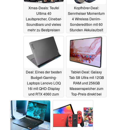
Xmas-Deals: Teufel
Kopfhörer-Deal:
Ultima 40
Sennheiser Momentum
Lautsprecher, Cinebar-
4 Wireless Denim-
Soundbars und vieles
Sonderedition mit 60
mehr zu Bestpreisen
Stunden Akkulaufzeit
direkt beim Hersteller
erreicht neuen
Bestpreis
10.12.2023
10.12.2023
Deal: Eines der besten
Tablet-Deal: Galaxy
Budget-Gaming-
Tab S8 Ultra mit 12GB
Laptops Lenovo LOQ
RAM und 256GB
16i mit QHD-Display
Massenspeicher zum
und RTX 4060 zum
Top-Preis direkt bei
Bestpreis direkt vom
Samsung
09.12.2023
Hersteller
10.12.2023