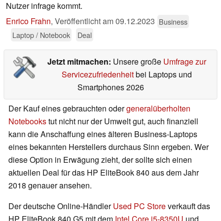
Nutzer infrage kommt.
Enrico Frahn
,
Veröffentlicht am
09.12.2023
Business
Laptop / Notebook
Deal
Jetzt mitmachen:
Unsere große
Umfrage zur
Servicezufriedenheit
bei Laptops und
Smartphones 2026
Der Kauf eines gebrauchten oder
generalüberholten
Notebooks
tut nicht nur der Umwelt gut, auch finanziell
kann die Anschaffung eines älteren Business-Laptops
eines bekannten Herstellers durchaus Sinn ergeben. Wer
diese Option in Erwägung zieht, der sollte sich einen
aktuellen Deal für das HP EliteBook 840 aus dem Jahr
2018 genauer ansehen.
Der deutsche Online-Händler
Used PC Store
verkauft das
HP EliteBook 840 G5 mit dem
Intel Core i5-8350U
und