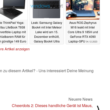
ie ThinkPad Yoga:
Leak: Samsung Galaxy
Asus ROG Zephyrus
jitsu LifeBook T938
Book4 mit Intel Meteor
M16 leakt mit Intel
vertible-Laptop mit
Lake wird am 15.
Core Ultra 9 185H und
früstbarem RAM für
Dezember enthüllt,
GeForce RTX 4090
r günstige 149 Euro
Galaxy Book4 Ultra
Laptop-GPU
04.12.2023
nklusive Stylus im
erhält RTX 4000
re Artikel anzeigen
Refurbished-Deal
04.12.2023
05.12.2023
n zu diesem Artikel? - Uns interessiert Deine Meinung
Neuere News
Cheerdots 2: Dieses handliche Gerät ist Maus,
⟩