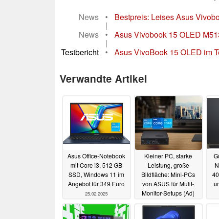
News
•
Bestpreis: Leises Asus Vivo
|
News
•
Asus Vivobook 15 OLED M513U
|
Testbericht
•
Asus VivoBook 15 OLED im Tes
Verwandte Artikel
Asus Office-Notebook
Kleiner PC, starke
G
mit Core i3, 512 GB
Leistung, große
N
SSD, Windows 11 im
Bildfläche: Mini-PCs
40
Angebot für 349 Euro
von ASUS für Mulit-
u
Monitor-Setups (Ad)
25.02.2025
11.12.2023