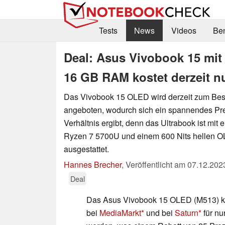
Tests
News
Videos
Be
Deal: Asus Vivobook 15 mi
16 GB RAM kostet derzeit n
Das Vivobook 15 OLED wird derzeit zum Bes
angeboten, wodurch sich ein spannendes Pre
Verhältnis ergibt, denn das Ultrabook ist mi
Ryzen 7 5700U und einem 600 Nits hellen 
ausgestattet.
Hannes Brecher
,
Veröffentlicht am
07.12.202
Deal
Das Asus Vivobook 15 OLED (M513) k
bei
MediaMarkt
und bei
Saturn
für nu