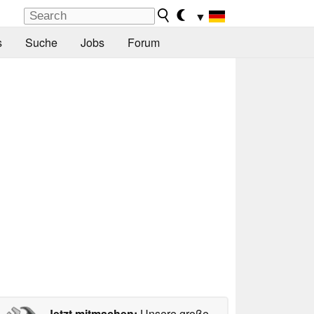
▼
s
Suche
Jobs
Forum
Jetzt mitmachen:
Unsere große