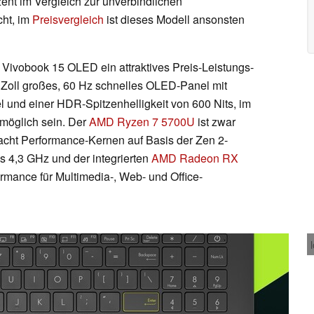
nt im Vergleich zur unverbindlichen
cht, im
Preisvergleich
ist dieses Modell ansonsten
 Vivobook 15 OLED ein attraktives Preis-Leistungs-
6 Zoll großes, 60 Hz schnelles OLED-Panel mit
l und einer HDR-Spitzenhelligkeit von 600 Nits, im
 möglich sein. Der
AMD Ryzen 7 5700U
ist zwar
 acht Performance-Kernen auf Basis der Zen 2-
is 4,3 GHz und der integrierten
AMD Radeon RX
rmance für Multimedia-, Web- und Office-