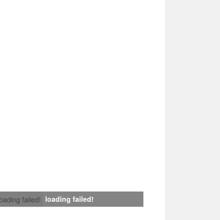
loading failed!
loading failed!