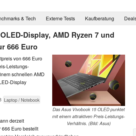
nchmarks & Tech
Externe Tests
Kaufberatung
Deal
t OLED-Display, AMD Ryzen 7 und
ur 666 Euro
tpreis von 666 Euro
is-Leistungs-
t einem schnellen AMD
OLED-Display
3
Laptop / Notebook
Das Asus Vivobook 15 OLED punktet
mit einem attraktiven Preis-Leistungs-
ann derzeit
Verhältnis. (Bild: Asus)
r 666 Euro bestellt