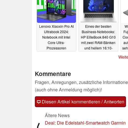
Lenovo Xiaoxin Pro AI
Eines der besten
W
Ultrabook 2024:
Business-Notebooks:
Fu
Notebook mit Intel
HP EliteBook 840 G10
Con
Core Ultra-
mit zwei RAM-Bänken
au
Prozessoren
und hellem 16:10-
seh
angeteasert
Display zum Tiefpreis
i
07.12.2023
Weite
06.12.2023
Kommentare
Fragen, Anregungen, zusätzliche Informatione
(auch ohne Anmeldung möglich)!
Diesen Artikel kommentieren / Antworten
Ältere News
Deal: Die Edelstahl-Smartwatch Garmin
⟨