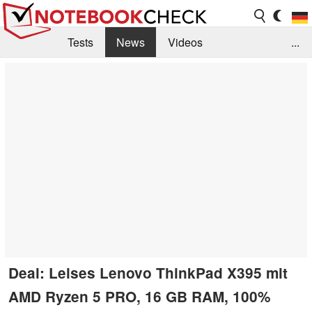
Tests
News
Videos
...
Benchmarks & Tech
Externe Tests
Kaufberatung
Deals
Suche
Jobs
Forum
Deal: Leises Lenovo ThinkPad X395 mit
AMD Ryzen 5 PRO, 16 GB RAM, 100%