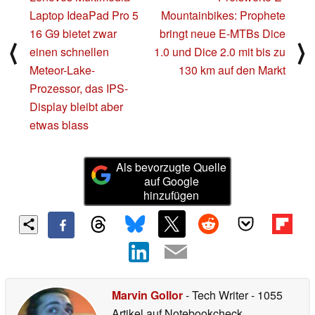
Laptop IdeaPad Pro 5
Mountainbikes: Prophete
16 G9 bietet zwar
bringt neue E-MTBs Dice
⟨
⟩
einen schnellen
1.0 und Dice 2.0 mit bis zu
Meteor-Lake-
130 km auf den Markt
Prozessor, das IPS-
Display bleibt aber
etwas blass
Als bevorzugte Quelle
auf Google
hinzufügen
Marvin Gollor
- Tech Writer
- 1055
Artikel auf Notebookcheck