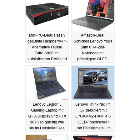
Hersteller
11.05.2024
11.05.2024
Mini-PC-Deal: Passiv
Amazon-Deal:
gekühlte Raspberry-Pi-
Schickes Lenovo Yoga
Alternative Fujitsu
Slim 6 14-Zoll-
Futro S920 mit
Notebook mit
aufrüstbarem RAM und
prächtigem OLED-
PCIe-Slot für unter 20
Display zum Bestpreis
Euro refurbished
08.05.2024
09.05.2024
Lenovo Legion 5
Lenovo ThinkPad P1
Gaming-Laptop mit
G7 debütiert mit
QHD-Display und RTX
LPCAMM2-RAM, 4K-
3070 so günstig wie
OLED-Touchscreen
nie im Hersteller-Deal
und Flüssigmetall im
1,8 kg Gehäuse
06.05.2024