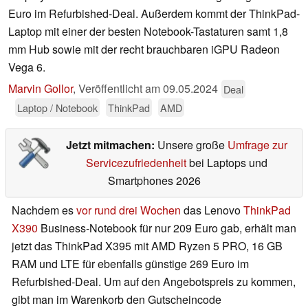
Euro im Refurbished-Deal. Außerdem kommt der ThinkPad-
Laptop mit einer der besten Notebook-Tastaturen samt 1,8
mm Hub sowie mit der recht brauchbaren iGPU Radeon
Vega 6.
Marvin Gollor
,
Veröffentlicht am
09.05.2024
Deal
Laptop / Notebook
ThinkPad
AMD
Jetzt mitmachen:
Unsere große
Umfrage zur
Servicezufriedenheit
bei Laptops und
Smartphones 2026
Nachdem es
vor rund drei Wochen
das Lenovo
ThinkPad
X390
Business-Notebook für nur 209 Euro gab, erhält man
jetzt das ThinkPad X395 mit AMD Ryzen 5 PRO, 16 GB
RAM und LTE für ebenfalls günstige 269 Euro im
Refurbished-Deal. Um auf den Angebotspreis zu kommen,
gibt man im Warenkorb den Gutscheincode