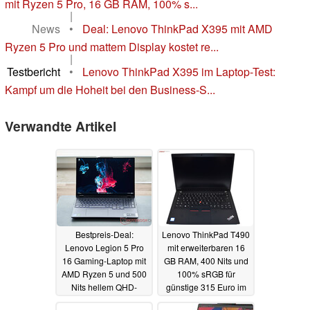
mit Ryzen 5 Pro, 16 GB RAM, 100% s...
|
News
•
Deal: Lenovo ThinkPad X395 mit AMD
Ryzen 5 Pro und mattem Display kostet re...
|
Testbericht
•
Lenovo ThinkPad X395 im Laptop-Test:
Kampf um die Hoheit bei den Business-S...
Verwandte Artikel
Bestpreis-Deal:
Lenovo ThinkPad T490
Lenovo Legion 5 Pro
mit erweiterbaren 16
16 Gaming-Laptop mit
GB RAM, 400 Nits und
AMD Ryzen 5 und 500
100% sRGB für
Nits hellem QHD-
günstige 315 Euro im
Display direkt vom
Refurbished-Deal