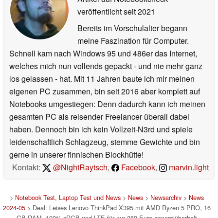
veröffentlicht
seit 2021
Bereits im Vorschulalter begann
meine Faszination für Computer.
Schnell kam nach Windows 95 und 486er das Internet,
welches mich nun vollends gepackt - und nie mehr ganz
los gelassen - hat. Mit 11 Jahren baute ich mir meinen
eigenen PC zusammen, bin seit 2016 aber komplett auf
Notebooks umgestiegen: Denn dadurch kann ich meinen
gesamten PC als reisender Freelancer überall dabei
haben. Dennoch bin ich kein Vollzeit-N3rd und spiele
leidenschaftlich Schlagzeug, stemme Gewichte und bin
gerne in unserer finnischen Blockhütte!
Kontakt:
@NightRaytsch
,
Facebook
,
marvin.light
>
Notebook Test, Laptop Test und News
>
News
>
Newsarchiv
>
News
2024-05
> Deal: Leises Lenovo ThinkPad X395 mit AMD Ryzen 5 PRO, 16
GB RAM, 100% sRGB und LTE für nur 269 Euro generalüberholt