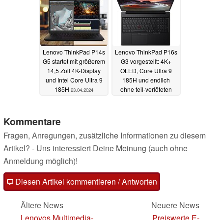
23.04.2024
Lenovo ThinkPad P14s
Lenovo ThinkPad P16s
G5 startet mit größerem
G3 vorgestellt: 4K+
14,5 Zoll 4K-Display
OLED, Core Ultra 9
und Intel Core Ultra 9
185H und endlich
185H
ohne teil-verlöteten
23.04.2024
RAM
23.04.2024
Kommentare
Fragen, Anregungen, zusätzliche Informationen zu diesem
Artikel? - Uns interessiert Deine Meinung (auch ohne
Anmeldung möglich)!
Diesen Artikel kommentieren / Antworten
Ältere News
Neuere News
Lenovos Multimedia-
Preiswerte E-