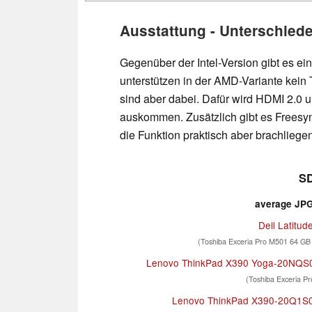
Ausstattung - Unterschied
Gegenüber der Intel-Version gibt es e
unterstützen in der AMD-Variante kein
sind aber dabei. Dafür wird HDMI 2.0 u
auskommen. Zusätzlich gibt es Freesync
die Funktion praktisch aber brachliegen
SD
average JPG 
Dell Latitud
(Toshiba Exceria Pro M501 64 GB
Lenovo ThinkPad X390 Yoga-20NQS
(Toshiba Exceria P
Lenovo ThinkPad X390-20Q1S