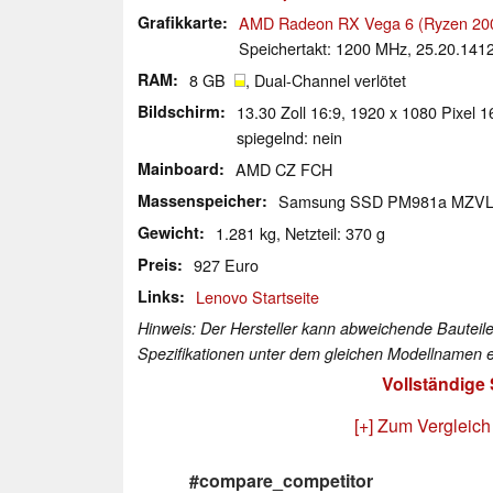
Grafikkarte
AMD Radeon RX Vega 6 (Ryzen 20
Speichertakt: 1200 MHz, 25.20.141
RAM
8 GB
, Dual-Channel verlötet
Bildschirm
13.30 Zoll 16:9, 1920 x 1080 Pixel
spiegelnd: nein
Mainboard
AMD CZ FCH
Massenspeicher
Samsung SSD PM981a MZV
Gewicht
1.281 kg, Netzteil: 370 g
Preis
927 Euro
Links
Lenovo Startseite
Hinweis: Der Hersteller kann abweichende Bauteile
Spezifikationen unter dem gleichen Modellnamen e
Vollständige
[+] Zum Vergleich
#compare_competitor