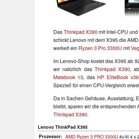
Das
Thinkpad X390
mit Intel-CPU und
schickt Lenovo mit dem X395 die AMD-
werkelt ein
Ryzen 3 Pro 3300U
mit
Veg
Im Lenovo-Shop kostet das X395 ab 9
wir natürlich das
Thinkpad X390
, a
Matebook 13
, das
HP EliteBook x3
Speziell für einen CPU-Vergleich erwe
Da in Sachen Gehäuse, Ausstattung, E
bleibt, sparen wir die entsprechenden
Thinkpad X390
.
Lenovo ThinkPad X395
Prozessor
AMD Ryzen 3 PRO 3300U
4c/4t 4 x 