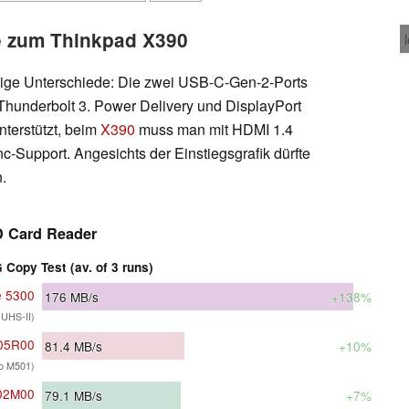
e zum Thinkpad X390
inige Unterschiede: Die zwei USB-C-Gen-2-Ports
 Thunderbolt 3. Power Delivery und DisplayPort
nterstützt, beim
X390
muss man mit HDMI 1.4
-Support. Angesichts der Einstiegsgrafik dürfte
.
 Card Reader
Copy Test (av. of 3 runs)
e 5300
176
MB/s
+138%
 UHS-II)
05R00
81.4
MB/s
+10%
ro M501)
02M00
79.1
MB/s
+7%