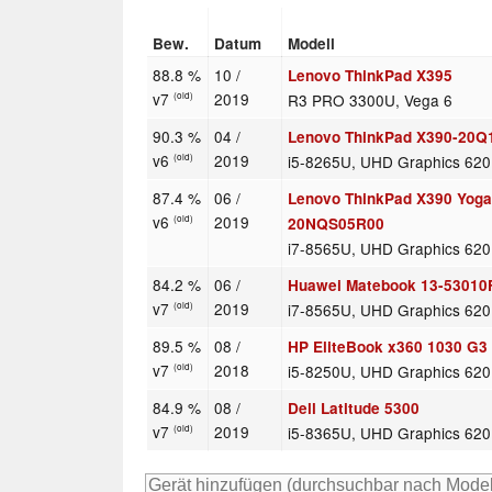
Bew.
Datum
Modell
88.8 %
10 /
Lenovo ThinkPad X395
v7
2019
R3 PRO 3300U, Vega 6
(old)
90.3 %
04 /
Lenovo ThinkPad X390-20
v6
2019
i5-8265U, UHD Graphics 620
(old)
87.4 %
06 /
Lenovo ThinkPad X390 Yoga
v6
2019
(old)
20NQS05R00
i7-8565U, UHD Graphics 620
84.2 %
06 /
Huawei Matebook 13-5301
v7
2019
i7-8565U, UHD Graphics 620
(old)
89.5 %
08 /
HP EliteBook x360 1030 G3
v7
2018
i5-8250U, UHD Graphics 620
(old)
84.9 %
08 /
Dell Latitude 5300
v7
2019
i5-8365U, UHD Graphics 620
(old)