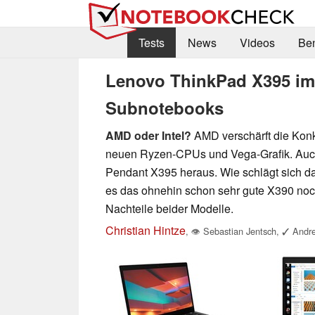
Tests
News
Videos
Be
Lenovo ThinkPad X395 im 
Subnotebooks
AMD oder Intel?
AMD verschärft die Konk
neuen Ryzen-CPUs und Vega-Grafik. Auch
Pendant X395 heraus. Wie schlägt sich d
es das ohnehin schon sehr gute X390 noch
Nachteile beider Modelle.
Christian Hintze
,
👁
Sebastian Jentsch
,
✓
Andre