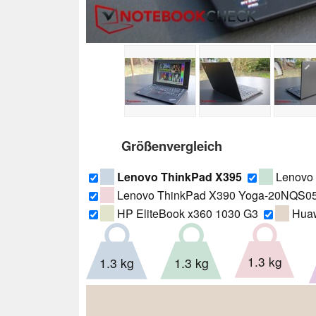
Größenvergleich
Lenovo ThinkPad X395
Lenovo
Lenovo ThinkPad X390 Yoga-20NQS0
HP EliteBook x360 1030 G3
Huaw
1.3 kg
1.3 kg
1.3 kg