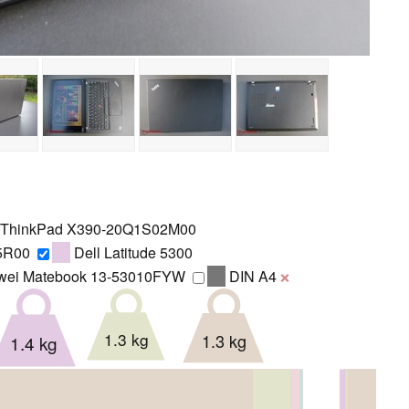
 ThinkPad X390-20Q1S02M00
5R00
Dell Latitude 5300
ei Matebook 13-53010FYW
DIN A4
❌
1.3 kg
1.3 kg
1.4 kg