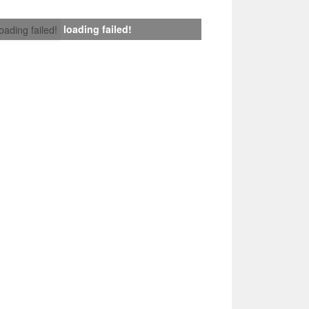
loading failed!
loading failed!