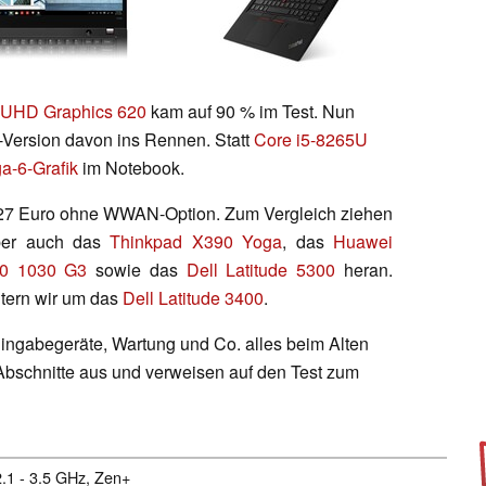
UHD Graphics 620
kam auf 90 % im Test. Nun
Version davon ins Rennen. Statt
Core i5-8265U
a-6-Grafik
im Notebook.
27 Euro ohne WWAN-Option. Zum Vergleich ziehen
ber auch das
Thinkpad X390 Yoga
, das
Huawei
60 1030 G3
sowie das
Dell Latitude 5300
heran.
itern wir um das
Dell Latitude 3400
.
ingabegeräte, Wartung und Co. alles beim Alten
 Abschnitte aus und verweisen auf den Test zum
2.1 - 3.5 GHz, Zen+