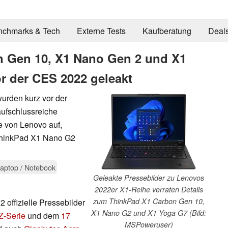
nchmarks & Tech
Externe Tests
Kaufberatung
Deal
 Gen 10, X1 Nano Gen 2 und X1
r der CES 2022 geleakt
urden kurz vor der
ufschlussreiche
e von Lenovo auf,
ThinkPad X1 Nano G2
aptop / Notebook
Geleakte Pressebilder zu Lenovos
2022er X1-Reihe verraten Details
zum ThinkPad X1 Carbon Gen 10,
offizielle Pressebilder
X1 Nano G2 und X1 Yoga G7 (Bild:
Z-Serie
und dem
17
MSPoweruser)