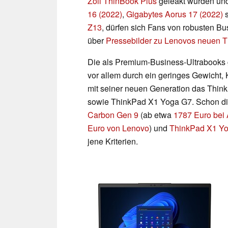
Zoll ThinBook Plus
geleakt wurden un
16 (2022)
,
Gigabytes Aorus 17 (2022)
s
Z13
, dürfen sich Fans von robusten B
über
Pressebilder zu Lenovos neuen 
Die als Premium-Business-Ultrabooks 
vor allem durch ein geringes Gewicht,
mit seiner neuen Generation das Thi
sowie ThinkPad X1 Yoga G7. Schon di
Carbon Gen 9
(ab etwa
1787 Euro bei
Euro von Lenovo
) und
ThinkPad X1 Y
jene Kriterien.