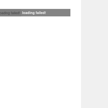
loading failed!
loading failed!