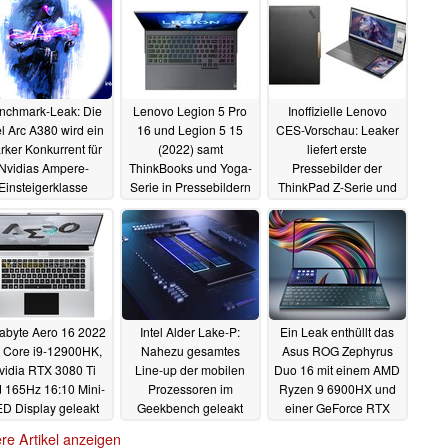
nchmark-Leak: Die
Lenovo Legion 5 Pro
Inoffizielle Lenovo
el Arc A380 wird ein
16 und Legion 5 15
CES-Vorschau: Leaker
arker Konkurrent für
(2022) samt
liefert erste
Nvidias Ampere-
ThinkBooks und Yoga-
Pressebilder der
Einsteigerklasse
Serie in Pressebildern
ThinkPad Z-Serie und
geleakt
mehr vom breiten 17
03.01.2022
31.12.2021
Zoll ThinkBook Plus
27.12.2021
abyte Aero 16 2022
Intel Alder Lake-P:
Ein Leak enthüllt das
t Core i9-12900HK,
Nahezu gesamtes
Asus ROG Zephyrus
vidia RTX 3080 Ti
Line-up der mobilen
Duo 16 mit einem AMD
 165Hz 16:10 Mini-
Prozessoren im
Ryzen 9 6900HX und
D Display geleakt
Geekbench geleakt
einer GeForce RTX
3080 Ti
24.12.2021
16.12.2021
30.11.2021
re Artikel anzeigen