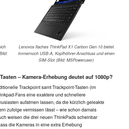
ich
Lenovos flaches ThinkPad X1 Carbon Gen 10 bietet
Bild:
immernoch USB-A, Kopfhöhrer-Anschluss und einen
SIM-Slot (Bild: MSPoweruser)
t-Tasten – Kamera-Erhebung deutet auf 1080p?
itionelle Trackpoint samt Trackpoint-Tasten (im
hinkpad-Fans eine exaktere und schnellere
usiasten aufatmen lassen, da die kürzlich geleakte
ern zufolge vermissen lässt – wie schon damals
uch weisen die drei neuen ThinkPads scheinbar
dass die Kameras in eine extra Erhebung