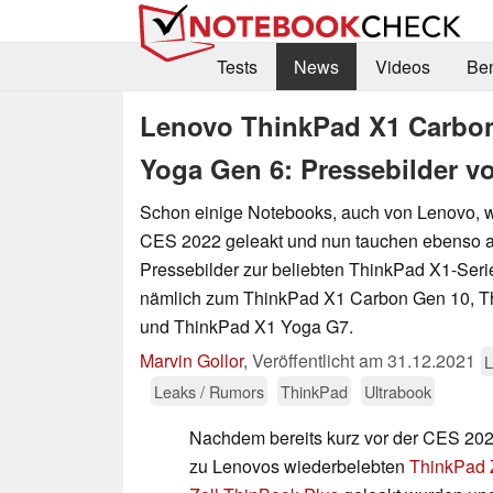
Tests
News
Videos
Be
Lenovo ThinkPad X1 Carbon
Yoga Gen 6: Pressebilder vo
Schon einige Notebooks, auch von Lenovo, w
CES 2022 geleakt und nun tauchen ebenso a
Pressebilder zur beliebten ThinkPad X1-Seri
nämlich zum ThinkPad X1 Carbon Gen 10, 
und ThinkPad X1 Yoga G7.
Marvin Gollor
,
Veröffentlicht am
31.12.2021
L
Leaks / Rumors
ThinkPad
Ultrabook
Nachdem bereits kurz vor der CES 2022 
zu Lenovos wiederbelebten
ThinkPad 