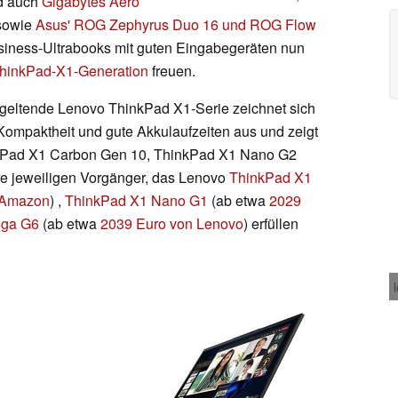
d auch
Gigabytes Aero
owie
Asus' ROG Zephyrus Duo 16 und ROG Flow
usiness-Ultrabooks mit guten Eingabegeräten nun
ThinkPad-X1-Generation
freuen.
geltende Lenovo ThinkPad X1-Serie zeichnet sich
 Kompaktheit und gute Akkulaufzeiten aus und zeigt
nkPad X1 Carbon Gen 10, ThinkPad X1 Nano G2
e jeweiligen Vorgänger, das Lenovo
ThinkPad X1
 Amazon
) ,
ThinkPad X1 Nano G1
(ab etwa
2029
oga G6
(ab etwa
2039 Euro von Lenovo
) erfüllen