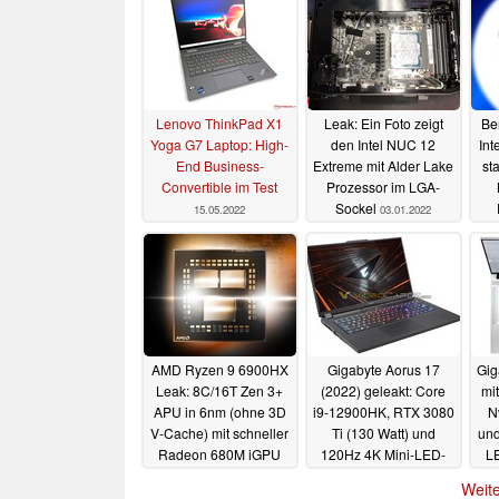
Lenovo ThinkPad X1
Leak: Ein Foto zeigt
Be
Yoga G7 Laptop: High-
den Intel NUC 12
Int
End Business-
Extreme mit Alder Lake
st
Convertible im Test
Prozessor im LGA-
Sockel
15.05.2022
03.01.2022
AMD Ryzen 9 6900HX
Gigabyte Aorus 17
Gig
Leak: 8C/16T Zen 3+
(2022) geleakt: Core
mi
APU in 6nm (ohne 3D
i9-12900HK, RTX 3080
N
V-Cache) mit schneller
Ti (130 Watt) und
und
Radeon 680M iGPU
120Hz 4K Mini-LED-
LE
Display
27.12.2021
25.12.2021
Weite