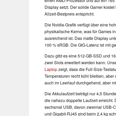
einen AMD-Prozessor und auf ein 165 H
Display setzt. Der solide Gamer kostet
Allzeit-Bestpreis entspricht.
Die Nvidia-Grafik verfügt über eine h
physikalische Kerne, was für Games in
ausreichend ist. Das matte Display un
100 % sRGB. Die GtG-Latenz ist mit 
Dazu gibt es eine 512-GB-SSD und 16
zwei Slots erweitert werden kann. Uns
Laptop
zeigt, dass die Full-Size-Tastatu
Temperaturen recht kühl bleiben, aber 
auch im Leerlauf durchgehend, aber mit
Die Akkulaufzeit beträgt nur 4,5 Stun
die nahezu doppelte Laufzeit erreicht. 
sechsmal USB, davon zweimal USB-C m
und Gigabit-RJ45 sind beim 2,4 kg sc