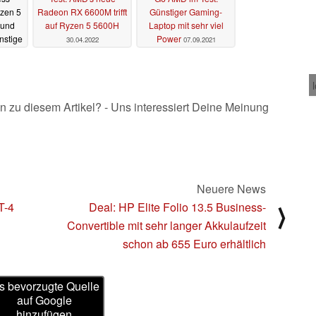
zen 5
Radeon RX 6600M trifft
Günstiger Gaming-
 und
auf Ryzen 5 5600H
Laptop mit sehr viel
nstige
Power
30.04.2022
07.09.2021
.2023
n zu diesem Artikel? - Uns interessiert Deine Meinung
Neuere News
T-4
Deal: HP Elite Folio 13.5 Business-
⟩
Convertible mit sehr langer Akkulaufzeit
schon ab 655 Euro erhältlich
s bevorzugte Quelle
auf Google
hinzufügen