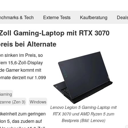
nchmarks & Tech
Externe Tests
Kaufberatung
Deal
 Zoll Gaming-Laptop mit RTX 3070
eis bei Alternate
n sinken im Preis, so
lem 15,6-Zoll-Display
ide Gamer kommt mit
rnate derzeit nur 1.099
Gaming
zanne (Zen 3)
Windows
Lenovo Legion 5 Gaming-Laptop mit
fikeinheit zum geringen
RTX 3070 und AMD Ryzen 5 zum
Bestpreis (Bild: Lenovo)
gion 5, das zudem auf