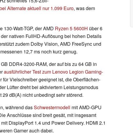
z schnelles 15,6-Zoll-
bei Alternate aktuell nur 1.099 Euro
, was dem
ohe 130-Watt-TGP, der AMD
Ryzen 5 5600H
über 6
 der nativen FullHD-Auflösung bei hohen Details
terstützt zudem Dolby Vision, AMD FreeSync und
gemessenen 12,7 ms noch kurz genug.
 GB DDR4-3200-RAM, der auf bis zu 64 GB in
er
ausführlicher Test zum Lenovo Legion Gaming-
r für Vielschreiber geeignet ist, die Oberflächen-
der Lüfter dreht bei aktiviertem Leistungsmodus
 29 dB(A) nicht unbedingt sehr störend.
den, während das
Schwestermodell
mit AMD-GPU
Die Anschlüsse sind breit gesät, mit insgesamt
it DisplayPort 1.4 und Power Delivery. HDMI 2.1
hweren Gamer auch dabei.