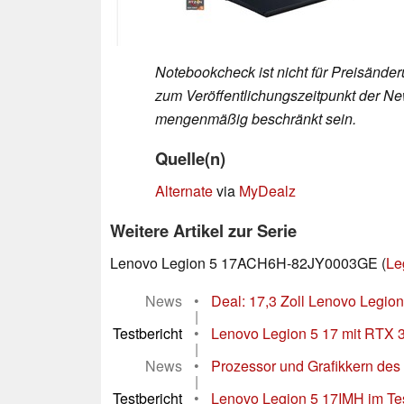
Notebookcheck ist nicht für Preisände
zum Veröffentlichungszeitpunkt der New
mengenmäßig beschränkt sein.
Quelle(n)
Alternate
via
MyDealz
Weitere Artikel zur Serie
Lenovo Legion 5 17ACH6H-82JY0003GE (
Le
News
•
Deal: 17,3 Zoll Lenovo Legio
|
Testbericht
•
Lenovo Legion 5 17 mit RTX 30
|
News
•
Prozessor und Grafikkern des
|
Testbericht
•
Lenovo Legion 5 17IMH im Tes