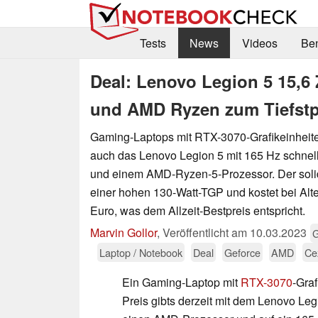
Tests
News
Videos
Be
Deal: Lenovo Legion 5 15,6
und AMD Ryzen zum Tiefstpr
Gaming-Laptops mit RTX-3070-Grafikeinheite
auch das Lenovo Legion 5 mit 165 Hz schnel
und einem AMD-Ryzen-5-Prozessor. Der sol
einer hohen 130-Watt-TGP und kostet bei Alte
Euro, was dem Allzeit-Bestpreis entspricht.
Marvin Gollor
,
Veröffentlicht am
10.03.2023
Laptop / Notebook
Deal
Geforce
AMD
Ce
Ein Gaming-Laptop mit
RTX-3070
-Gra
Preis gibts derzeit mit dem Lenovo Le