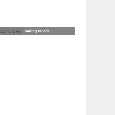
loading failed!
loading failed!