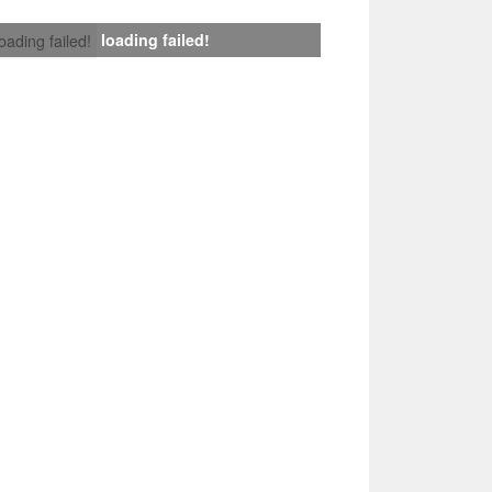
loading failed!
loading failed!