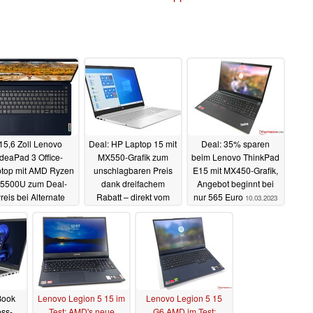
15,6 Zoll Lenovo
Deal: HP Laptop 15 mit
Deal: 35% sparen
IdeaPad 3 Office-
MX550-Grafik zum
beim Lenovo ThinkPad
top mit AMD Ryzen
unschlagbaren Preis
E15 mit MX450-Grafik,
 5500U zum Deal-
dank dreifachem
Angebot beginnt bei
reis bei Alternate
Rabatt – direkt vom
nur 565 Euro
10.03.2023
Hersteller
11.03.2023
11.03.2023
Book
Lenovo Legion 5 15 im
Lenovo Legion 5 15
ss-
Test: AMD's neue
G6 AMD im Test: