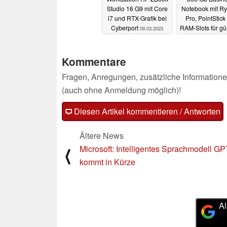
Studio 16 G9 mit Core
Notebook mit Ry
i7 und RTX-Grafik bei
Pro, PointStick
Cyberport
RAM-Slots für gü
09.03.2023
699 Euro
09.03
Kommentare
Fragen, Anregungen, zusätzliche Informatione
(auch ohne Anmeldung möglich)!
Diesen Artikel kommentieren / Antworten
Ältere News
Microsoft: Intelligentes Sprachmodell GP
⟨
kommt in Kürze
Al