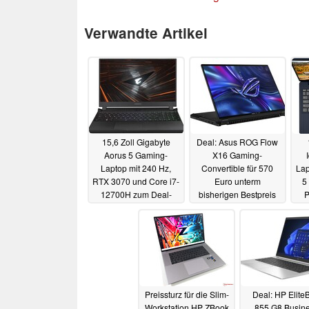
Verwandte Artikel
15,6 Zoll Gigabyte
Deal: Asus ROG Flow
Aorus 5 Gaming-
X16 Gaming-
Laptop mit 240 Hz,
Convertible für 570
Lap
RTX 3070 und Core i7-
Euro unterm
5
12700H zum Deal-
bisherigen Bestpreis
P
Preis
bei Amazon
15.03.2023
11.03.2023
Preissturz für die Slim-
Deal: HP Elite
Workstation HP ZBook
855 G8 Busine