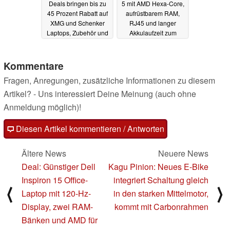
Deals bringen bis zu
5 mit AMD Hexa-Core,
45 Prozent Rabatt auf
aufrüstbarem RAM,
XMG und Schenker
RJ45 und langer
Laptops, Zubehör und
Akkulaufzeit zum
einen Monitor
günstigen Deal-Preis
15.08.2023
14.08.2023
Kommentare
Fragen, Anregungen, zusätzliche Informationen zu diesem
Artikel? - Uns interessiert Deine Meinung (auch ohne
Anmeldung möglich)!
Diesen Artikel kommentieren / Antworten
Ältere News
Neuere News
Deal: Günstiger Dell
Kagu Pinion: Neues E-Bike
Inspiron 15 Office-
integriert Schaltung gleich
⟨
⟩
Laptop mit 120-Hz-
in den starken Mittelmotor,
Display, zwei RAM-
kommt mit Carbonrahmen
Bänken und AMD für