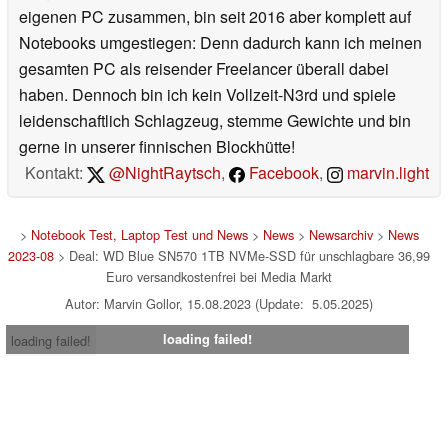
eigenen PC zusammen, bin seit 2016 aber komplett auf
Notebooks umgestiegen: Denn dadurch kann ich meinen
gesamten PC als reisender Freelancer überall dabei
haben. Dennoch bin ich kein Vollzeit-N3rd und spiele
leidenschaftlich Schlagzeug, stemme Gewichte und bin
gerne in unserer finnischen Blockhütte!
Kontakt:
@NightRaytsch
,
Facebook
,
marvin.light
>
Notebook Test, Laptop Test und News
>
News
>
Newsarchiv
>
News
2023-08
> Deal: WD Blue SN570 1TB NVMe-SSD für unschlagbare 36,99
Euro versandkostenfrei bei Media Markt
Autor: Marvin Gollor, 15.08.2023 (Update: 5.05.2025)
loading failed!
loading failed!