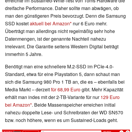
erreichte im Sustained-Write-Test von Toms Hardware die
dreifache Performance. Daher sollte man abwägen, ob
man den günstigeren Preis bevorzugt. Denn die Samsung
SSD kostet
aktuell bei Amazon
nur 6 Euro mehr.
Überträgt man allerdings nicht regelmäßig sehr hohe
Datenmengen, ist der genannte Nachteil nahezu
irrelevant. Die Garantie seitens Western Digital beträgt
immerhin 5 Jahre.
Benötigt man eine schnellere M.2-SSD im PCIe-4.0-
Standard, etwa für eine Playstation 5, dann schaut man
sich die Samsung 980 Pro 1 TB an, die es – ebenfalls bei
Media Markt – derzeit
für 68,99 Euro
gibt. Mehr Kapazität
erhält man indes mit der 2-TB-Variante für nur
129 Euro
bei Amazon
. Beide Massenspeicher erreichen initial
nahezu doppelte Lese- und Schreibraten der WD SN570
bzw. noch höhere, wenn es um Sustained-Loads geht.