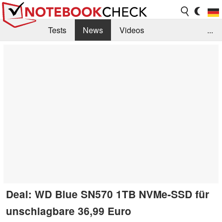
Tests
News
Videos
...
Benchmarks & Tech
Externe Tests
Kaufberatung
Deals
Suche
Jobs
Forum
Deal: WD Blue SN570 1TB NVMe-SSD für
unschlagbare 36,99 Euro