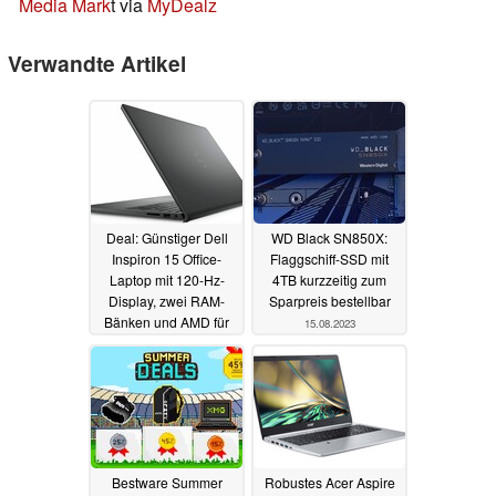
Media Mark
t via
MyDealz
Verwandte Artikel
Deal: Günstiger Dell
WD Black SN850X:
Inspiron 15 Office-
Flaggschiff-SSD mit
Laptop mit 120-Hz-
4TB kurzzeitig zum
Display, zwei RAM-
Sparpreis bestellbar
Bänken und AMD für
15.08.2023
nur 379 Euro
15.08.2023
Bestware Summer
Robustes Acer Aspire