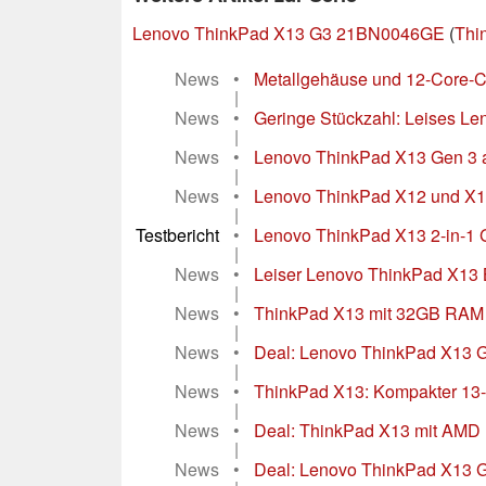
Lenovo ThinkPad X13 G3 21BN0046GE
(
Thi
News
•
Metallgehäuse und 12-Core-C
|
News
•
Geringe Stückzahl: Leises Le
|
News
•
Lenovo ThinkPad X13 Gen 3 a
|
News
•
Lenovo ThinkPad X12 und X13 
|
Testbericht
•
Lenovo ThinkPad X13 2-in-1 G
|
News
•
Leiser Lenovo ThinkPad X13 B
|
News
•
ThinkPad X13 mit 32GB RAM un
|
News
•
Deal: Lenovo ThinkPad X13 Ge
|
News
•
ThinkPad X13: Kompakter 13-Z
|
News
•
Deal: ThinkPad X13 mit AMD 
|
News
•
Deal: Lenovo ThinkPad X13 Ge