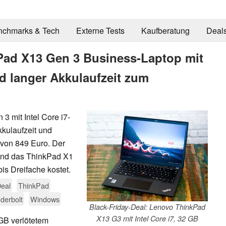
nchmarks & Tech
Externe Tests
Kaufberatung
Deal
Pad X13 Gen 3 Business-Laptop mit
d langer Akkulaufzeit zum
3 mit Intel Core i7-
ulaufzeit und
von 849 Euro. Der
rend das ThinkPad X1
is Dreifache kostet.
eal
ThinkPad
derbolt
Windows
Black-Friday-Deal: Lenovo ThinkPad
X13 G3 mit Intel Core i7, 32 GB
GB verlötetem