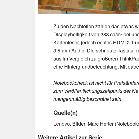
Zu den Nachteilen zählen das etwas 
Displayhelligkeit von 288 cd/m² bei u
Kartenleser, jedoch echtes HDMI 2.1 
3,5-mm-Audio. Die sehr gute Tastatur m
aus im Vergleich zu größeren ThinkPad
eine Hintergrundbeleuchtung. Mit dab
Notebookcheck ist nicht für Preisände
zum Veröffentlichungszeitpunkt der New
mengenmäßig beschränkt sein.
Quelle(n)
Lenovo
, Bilder: Marc Herter (Notebook
Weitere Artikel zur Serie