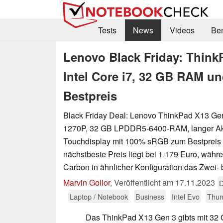
Tests
News
Videos
Be
Lenovo Black Friday: Think
Intel Core i7, 32 GB RAM un
Bestpreis
Black Friday Deal: Lenovo ThinkPad X13 Gen 
1270P, 32 GB LPDDR5-6400-RAM, langer Akk
Touchdisplay mit 100% sRGB zum Bestpreis 
nächstbeste Preis liegt bei 1.179 Euro, wäh
Carbon in ähnlicher Konfiguration das Zwei- b
Marvin Gollor
,
Veröffentlicht am
17.11.2023
D
Laptop / Notebook
Business
Intel Evo
Thun
Das ThinkPad X13 Gen 3 gibts mit 32 