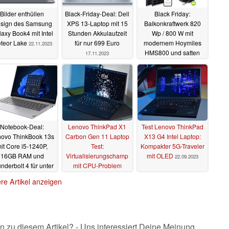
Bilder enthüllen
Black-Friday-Deal: Dell
Black Friday:
sign des Samsung
XPS 13-Laptop mit 15
Balkonkraftwerk 820
axy Book4 mit Intel
Stunden Akkulaufzeit
Wp / 800 W mit
teor Lake
für nur 699 Euro
modernem Hoymiles
22.11.2023
HMS800 und satten
17.11.2023
37% Rabatt erhältlich,
lokal
17.11.2023
Notebook-Deal:
Lenovo ThinkPad X1
Test Lenovo ThinkPad
ovo ThinkBook 13s
Carbon Gen 11 Laptop
X13 G4 Intel Laptop:
it Core i5-1240P,
Test:
Kompakter 5G-Traveler
16GB RAM und
Virtualisierungschamp
mit OLED
22.09.2023
nderbolt 4 für unter
mit CPU-Problem
500 Euro
16.11.2023
09.11.2023
re Artikel anzeigen
n zu diesem Artikel? - Uns interessiert Deine Meinung