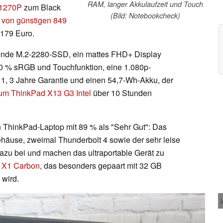
RAM, langer Akkulaufzeit und Touch
-1270P
zum Black
(Bild: Notebookcheck)
 von günstigen 849
.179 Euro.
nde M.2-2280-SSD, ein mattes FHD+ Display
100 % sRGB und Touchfunktion, eine 1.080p-
1, 3 Jahre Garantie und einen 54,7-Wh-Akku, der
zum ThinkPad X13 G3 Intel
über 10 Stunden
 ThinkPad-Laptop mit 89 % als "Sehr Gut": Das
äuse, zweimal Thunderbolt 4 sowie der sehr leise
azu bei und machen das ultraportable Gerät zu
 X1 Carbon
, das besonders gepaart mit 32 GB
 wird.