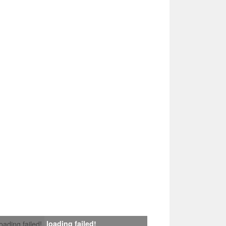
loading failed!
loading failed!