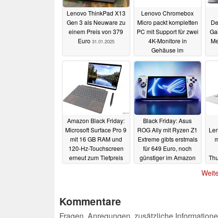
Lenovo ThinkPad X13
Lenovo Chromebox
Gen 3 als Neuware zu
Micro packt kompletten
De
einem Preis von 379
PC mit Support für zwei
Gal
Euro
4K-Monitore in
Me
31.01.2025
Gehäuse im
Smartphone-Format
04.12.2023
Amazon Black Friday:
Black Friday: Asus
Microsoft Surface Pro 9
ROG Ally mit Ryzen Z1
Len
mit 16 GB RAM und
Extreme gibts erstmals
m
120-Hz-Touchscreen
für 649 Euro, noch
erneut zum Tiefpreis
günstiger im Amazon
Thu
Warehouse
17.11.2023
17.11.2023
Weite
Kommentare
Fragen, Anregungen, zusätzliche Informatione