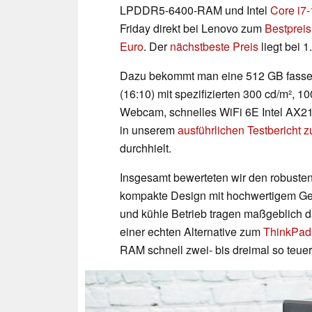
LPDDR5-6400-RAM und Intel
Core i7
Friday direkt bei Lenovo zum
Bestpreis
Euro
. Der
nächstbeste Preis
liegt bei 1
Dazu bekommt man eine 512 GB fasse
(16:10) mit spezifizierten 300 cd/m², 
Webcam, schnelles WiFi 6E Intel AX21
in unserem
ausführlichen Testbericht 
durchhielt.
Insgesamt bewerteten wir den robusten
kompakte Design mit hochwertigem Geh
und kühle Betrieb tragen maßgeblich d
einer echten Alternative zum
ThinkPad
RAM schnell zwei- bis dreimal so teuer