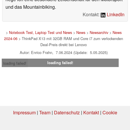
und das Mountainbiking.
Kontakt:
LinkedIn
>
Notebook Test, Laptop Test und News
>
News
>
Newsarchiv
>
News
2024-06
> ThinkPad X13 mit 32GB RAM und Core i7 zum verlockenden
Deal-Preis direkt bei Lenovo
Autor: Enrico Frahn, 7.06.2024 (Update: 5.05.2025)
loading failed!
loading failed!
Impressum
|
Team
|
Datenschutz
|
Kontakt
|
Cookie
Einstellungen
| 05.08.2026 19:15
* Beim Kauf über einen Affiliate-Link kann Notebookcheck eine Vergütung