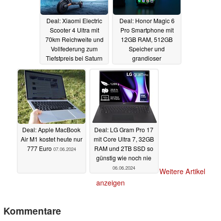
Deal: Xiaomi Electric
Deal: Honor Magic 6
Scooter 4 Ultra mit
Pro Smartphone mit
70km Reichweite und
12GB RAM, 512GB
Vollfederung zum
Speicher und
Tiefstpreis bei Saturn
grandioser
und Media Markt
Akkulaufzeit zum
Bestpreis
07.06.2024
07.06.2024
Deal: Apple MacBook
Deal: LG Gram Pro 17
Air M1 kostet heute nur
mit Core Ultra 7, 32GB
777 Euro
RAM und 2TB SSD so
07.06.2024
günstig wie noch nie
06.06.2024
Weitere Artikel
anzeigen
Kommentare