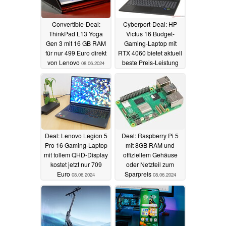
Convertible-Deal:
Cyberport-Deal: HP
ThinkPad L13 Yoga
Victus 16 Budget-
Gen 3 mit 16 GB RAM
Gaming-Laptop mit
für nur 499 Euro direkt
RTX 4060 bietet aktuell
von Lenovo
beste Preis-Leistung
08.06.2024
08.06.2024
Deal: Lenovo Legion 5
Deal: Raspberry Pi 5
Pro 16 Gaming-Laptop
mit 8GB RAM und
mit tollem QHD-Display
offiziellem Gehäuse
kostet jetzt nur 709
oder Netzteil zum
Euro
Sparpreis
08.06.2024
08.06.2024