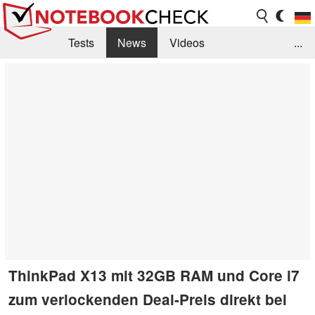
Tests
News
Videos
...
Benchmarks & Tech
Externe Tests
Kaufberatung
Deals
Suche
Jobs
Forum
ThinkPad X13 mit 32GB RAM und Core i7
zum verlockenden Deal-Preis direkt bei