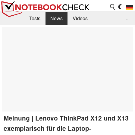
Tests
News
Videos
...
Benchmarks & Tech
Externe Tests
Kaufberatung
Deals
Suche
Jobs
Forum
Meinung | Lenovo ThinkPad X12 und X13
exemplarisch für die Laptop-