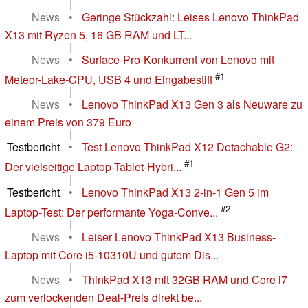
|
News
•
Geringe Stückzahl: Leises Lenovo ThinkPad
X13 mit Ryzen 5, 16 GB RAM und LT...
|
News
•
Surface-Pro-Konkurrent von Lenovo mit
#1
Meteor-Lake-CPU, USB 4 und Eingabestift
|
News
•
Lenovo ThinkPad X13 Gen 3 als Neuware zu
einem Preis von 379 Euro
|
Testbericht
•
Test Lenovo ThinkPad X12 Detachable G2:
#1
Der vielseitige Laptop-Tablet-Hybri...
|
Testbericht
•
Lenovo ThinkPad X13 2-in-1 Gen 5 im
#2
Laptop-Test: Der performante Yoga-Conve...
|
News
•
Leiser Lenovo ThinkPad X13 Business-
Laptop mit Core i5-10310U und gutem Dis...
|
News
•
ThinkPad X13 mit 32GB RAM und Core i7
zum verlockenden Deal-Preis direkt be...