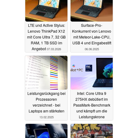
LTE und Active Stylus:
Surface-Pro-
Lenovo ThinkPad X12
Konkurrent von Lenovo
mit Core Ultra 7, 32 GB
mit Meteor-Lake-CPU,
RAM, 1 TB SSD im
USB 4 und Eingabestift
Angebot
07.03.2026
06.06.2025
Leistungsrückgang bei
Intel: Core Ultra 9
Prozessoren
275HX debütiert im
verzeichnet - bei
PassMark-Benchmark
Laptops am stärksten
und kämpft um die
Leistungskrone
13.02.2025
10.02.2025