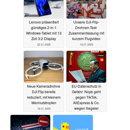
Lenovo präsentiert
Unsere DJI-Flip-
günstiges 2-in-1
Drohnen-Test-
Windows-Tablet mit 13
Zusammenfassung mit
Zoll 3:2-Display
kurzem Flugvideo
22.01.2025
19.01.2025
Neue Kameradrohne
EU-Datenschutz in
DJI Flip bereits
Gefahr: Noyb geht
reduziert, mit kleinem
gegen TikTok,
Wermutstropfen
AliExpress & Co.
wegen illegaler
19.01.2025
Datenübertragungen
nach China vor
16.01.2025