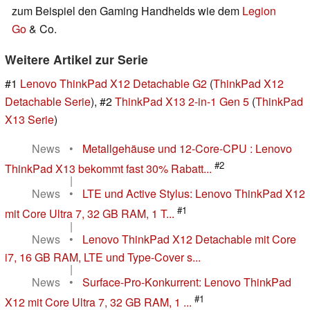
zum Beispiel den Gaming Handhelds wie dem
Legion
Go
& Co.
Weitere Artikel zur Serie
#1
Lenovo ThinkPad X12 Detachable G2
(
ThinkPad X12
Detachable Serie
), #2
ThinkPad X13 2-in-1 Gen 5
(
ThinkPad
X13 Serie
)
News
•
Metallgehäuse und 12-Core-CPU : Lenovo
#2
ThinkPad X13 bekommt fast 30% Rabatt...
|
News
•
LTE und Active Stylus: Lenovo ThinkPad X12
#1
mit Core Ultra 7, 32 GB RAM, 1 T...
|
News
•
Lenovo ThinkPad X12 Detachable mit Core
i7, 16 GB RAM, LTE und Type-Cover s...
|
News
•
Surface-Pro-Konkurrent: Lenovo ThinkPad
#1
X12 mit Core Ultra 7, 32 GB RAM, 1 ...