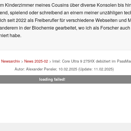
m Kinderzimmer meines Cousins über diverse Konsolen bis hi
end, spielend oder schreibend an einem meiner unzähligen te
 ich seit 2022 als Freiberufler für verschiedene Webseiten und
 anderem in der Biochemie gearbeitet, wo ich als Forscher auch
iert habe.
>
Newsarchiv
>
News 2025-02
> Intel: Core Ultra 9 275HX debütiert im PassM
Autor: Alexander Pensler, 10.02.2025 (Update: 11.02.2025)
loading failed!
um
|
Team
|
Datenschutz
|
Kontakt
|
Cookie Einstellungen
| 03.08