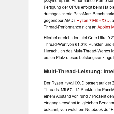
(Skymont). Die Performance-Kerne könn
Fertigung der CPUs erfolgt beim Halbl
durchgesickerte PassMark-Benchmarks
gegenüber AMDs
Ryzen 7945HX3D
, 
Thread-Performance nicht an
Apples 
Hierbei erreicht der Intel Core Ultra 9 
Thread-Wert von 61.010 Punkten und e
Hinsichtlich des Multi-Thread-Wertes l
ersten Platz dieses Leistungsrankings
Multi-Thread-Leistung: Int
Der Ryzen 7945HX3D basiert auf der Ze
Threads. Mit 57.112 Punkten im PassM
einem Abstand von rund 7 Prozent dem
eingangs erwähnt im gleichen Benchmark
bekannt, von welchem Notebook der 