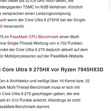
en dabei bis zu 5,4 GHz hoch takten, die
eitergiganten TSMC im N3B-Verfahren. Kürzlich
 versprechen einen Leistungsvorsprung
auch wenn der Core Ultra 9 275HX bei der Single-
M3
heranreicht.
275 im
PassMark CPU-Benchmark
einen Multi-
ine Single-Thread-Wertung von 4.732 Punkten.
andet der Core Ultra 9 275 dadurch aktuell auf dem
 für Mobilprozessoren auf der PassMark-Website.
el Core Ultra 9 275HX vor Ryzen 7945HX3D
n-4-Architektur und verfügt über 16 Kerne bzw. 32
ark Multi-Thread-Benchmark muss er sich mit
 Core Ultra 9 275 geschlagen geben, der wie
 61.010 Punkte erreicht. Allerdings ist nicht
PassMark-Benchmark stammt.