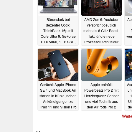
Bärenstark bei
AMD Zen 6: Youtuber
Ap
dezenter Optik:
verspricht deutlich
ThinkBook 16p mit
mehr als 6 GHz Boost-
i
Core Ultra 9, GeForce
Takt für die neue
wen
RTX 5060, 1 TB SSD,
Prozessor-Architektur
3.2k-Bildschirm (165
24.06.2025
Hz, DCI P3)
15.10.2025
Gerücht: Apple iPhone
Apple enthüllt
As
SE 4 und MacBook Air
Powerbeats Pro 2 mit
un
starten in Kürze, neben
Herzfrequenz-Sensor
1
Ankündigungen zu
und viel Technik aus
Ul
iPad 11 und Vision Pro
den AirPods Pro 2
de
12.02.2025
11.02.2025
Weite