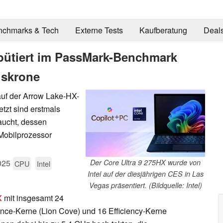
nchmarks & Tech
Externe Tests
Kaufberatung
Deal
ebütiert im PassMark-Benchmark
gskrone
auf der Arrow Lake-HX-
etzt sind erstmals
aucht, dessen
Mobilprozessor
025
Der Core Ultra 9 275HX wurde von
CPU
Intel
Intel auf der diesjährigen CES in Las
Vegas präsentiert. (Bildquelle: Intel)
X
mit insgesamt 24
nce-Kerne (Lion Cove) und 16 Efficiency-Kerne