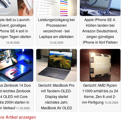
ple lädt zu Launch-
Leistungsrückgang bei
Apple iPhone SE 4:
Event, günstiges
Prozessoren
Hüllen landen bei
Phone SE 4 soll in
verzeichnet - bei
Amazon Deutschland,
igen Tagen starten
Laptops am stärksten
zeigen günstiges
iPhone in fünf Farben
13.02.2025
13.02.2025
13.02.2025
us Zenbook 14 Duo
Gerücht: MacBook Pro
Gerücht: AMD Ryzen
d leichtes Zenbook
mit Tandem-OLED-
11000 erhält bis zu 24
4 OLED mit Core
Display startet
Kerne, Zen 6 und 2-
tra 200H starten in
nächstes Jahr,
nm-Fertigung
10.02.2025
n Verkauf
MacBook Air OLED
11.02.2025
kommt später als
re Artikel anzeigen
erwartet
11.02.2025