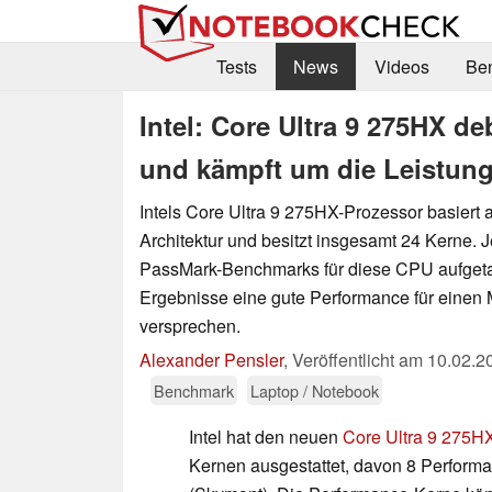
Tests
News
Videos
Be
Intel: Core Ultra 9 275HX d
und kämpft um die Leistun
Intels Core Ultra 9 275HX-Prozessor basiert 
Architektur und besitzt insgesamt 24 Kerne. J
PassMark-Benchmarks für diese CPU aufget
Ergebnisse eine gute Performance für einen 
versprechen.
Alexander Pensler
,
Veröffentlicht am
10.02.2
Benchmark
Laptop / Notebook
Intel hat den neuen
Core Ultra 9 275H
Kernen ausgestattet, davon 8 Performa