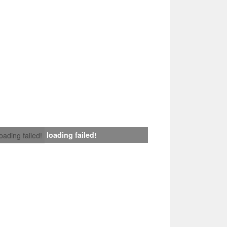
loading failed!
loading failed!