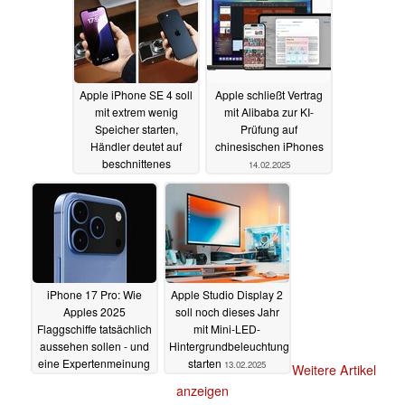
Apple iPhone SE 4 soll
Apple schließt Vertrag
mit extrem wenig
mit Alibaba zur KI-
Speicher starten,
Prüfung auf
Händler deutet auf
chinesischen iPhones
beschnittenes
14.02.2025
Basismodell
14.02.2025
iPhone 17 Pro: Wie
Apple Studio Display 2
Apples 2025
soll noch dieses Jahr
Flaggschiffe tatsächlich
mit Mini-LED-
aussehen sollen - und
Hintergrundbeleuchtung
eine Expertenmeinung
starten
13.02.2025
Weitere Artikel
14.02.2025
anzeigen