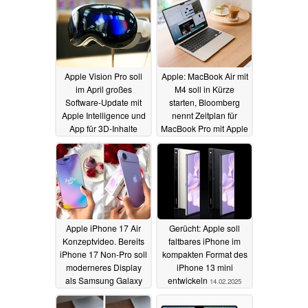
Apple Vision Pro soll
Apple: MacBook Air mit
im April großes
M4 soll in Kürze
Software-Update mit
starten, Bloomberg
Apple Intelligence und
nennt Zeitplan für
App für 3D-Inhalte
MacBook Pro mit Apple
erhalten
M5 und Co.
17.02.2025
17.02.2025
Apple iPhone 17 Air
Gerücht: Apple soll
Konzeptvideo. Bereits
faltbares iPhone im
iPhone 17 Non-Pro soll
kompakten Format des
moderneres Display
iPhone 13 mini
als Samsung Galaxy
entwickeln
14.02.2025
S25 Ultra bieten
15.02.2025