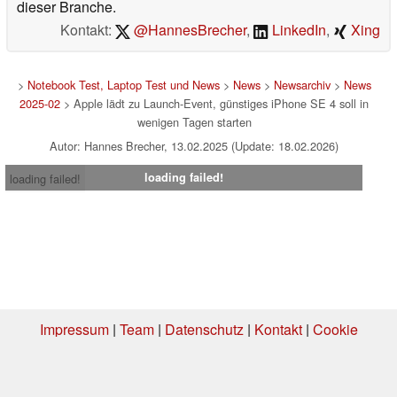
dieser Branche.
Kontakt:
@HannesBrecher
,
LinkedIn
,
Xing
>
Notebook Test, Laptop Test und News
>
News
>
Newsarchiv
>
News
2025-02
> Apple lädt zu Launch-Event, günstiges iPhone SE 4 soll in
wenigen Tagen starten
Autor: Hannes Brecher, 13.02.2025 (Update: 18.02.2026)
loading failed!
loading failed!
Impressum
|
Team
|
Datenschutz
|
Kontakt
|
Cookie
Einstellungen
| 08.08.2026 01:28
* Beim Kauf über einen Affiliate-Link kann Notebookcheck eine Vergütung
erhalten. Vielen Dank für Ihre Unterstützung!.