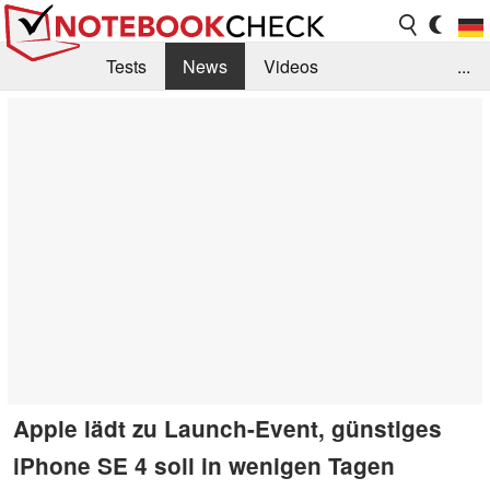
Tests
News
Videos
...
Benchmarks & Tech
Externe Tests
Kaufberatung
Deals
Suche
Jobs
Forum
Apple lädt zu Launch-Event, günstiges
iPhone SE 4 soll in wenigen Tagen