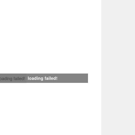
loading failed!
loading failed!