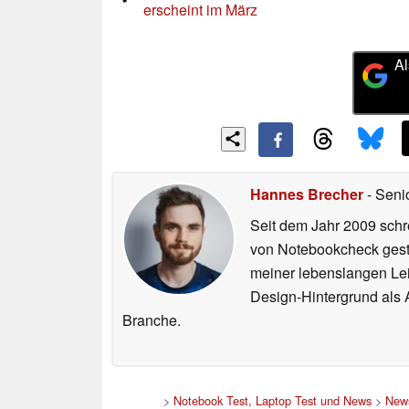
erscheint im März
Al
Hannes Brecher
- Seni
Seit dem Jahr 2009 schre
von Notebookcheck gest
meiner lebenslangen Lei
Design-Hintergrund als A
Branche.
>
Notebook Test, Laptop Test und News
>
New