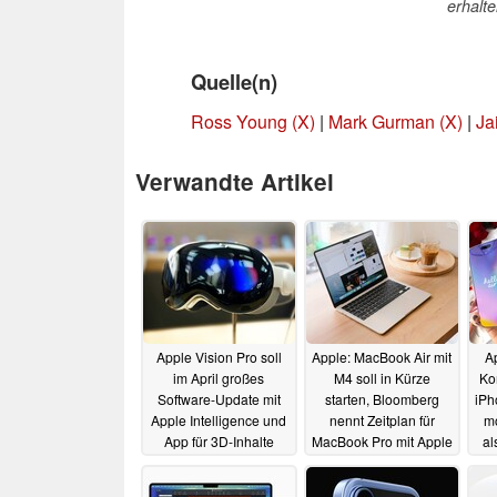
erhalte
Quelle(n)
Ross Young (X)
|
Mark Gurman (X)
|
Ja
Verwandte Artikel
Apple Vision Pro soll
Apple: MacBook Air mit
Ap
im April großes
M4 soll in Kürze
Ko
Software-Update mit
starten, Bloomberg
iPh
Apple Intelligence und
nennt Zeitplan für
m
App für 3D-Inhalte
MacBook Pro mit Apple
al
erhalten
M5 und Co.
17.02.2025
17.02.2025