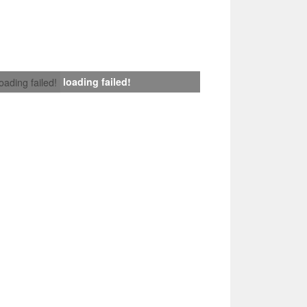
loading failed!
loading failed!