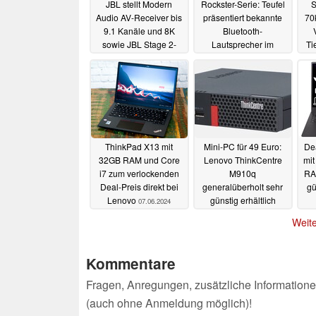
JBL stellt Modern
Rockster-Serie: Teufel
S
Audio AV-Receiver bis
präsentiert bekannte
70
9.1 Kanäle und 8K
Bluetooth-
sowie JBL Stage 2-
Lautsprecher im
Ti
Lautsprecher vor
speziellen Fender-
Design
18.07.2024
27.06.2024
ThinkPad X13 mit
Mini-PC für 49 Euro:
De
32GB RAM und Core
Lenovo ThinkCentre
mit
i7 zum verlockenden
M910q
RA
Deal-Preis direkt bei
generalüberholt sehr
gü
Lenovo
günstig erhältlich
07.06.2024
06.06.2024
Weite
Kommentare
Fragen, Anregungen, zusätzliche Informatione
(auch ohne Anmeldung möglich)!