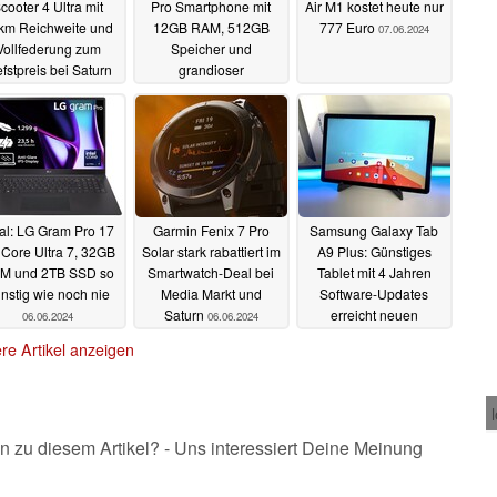
cooter 4 Ultra mit
Pro Smartphone mit
Air M1 kostet heute nur
km Reichweite und
12GB RAM, 512GB
777 Euro
07.06.2024
Vollfederung zum
Speicher und
efstpreis bei Saturn
grandioser
und Media Markt
Akkulaufzeit zum
Bestpreis
07.06.2024
07.06.2024
al: LG Gram Pro 17
Garmin Fenix 7 Pro
Samsung Galaxy Tab
 Core Ultra 7, 32GB
Solar stark rabattiert im
A9 Plus: Günstiges
M und 2TB SSD so
Smartwatch-Deal bei
Tablet mit 4 Jahren
nstig wie noch nie
Media Markt und
Software-Updates
Saturn
erreicht neuen
06.06.2024
06.06.2024
Bestpreis
06.06.2024
re Artikel anzeigen
n zu diesem Artikel? - Uns interessiert Deine Meinung