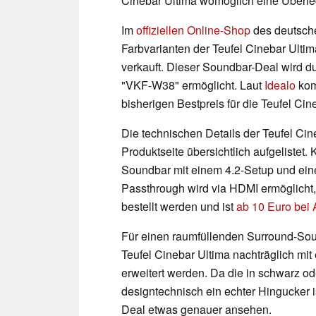
Cinebar Ultima womöglich eine Überle
Im
offiziellen Online-Shop
des deutsche
Farbvarianten der Teufel Cinebar Ulti
verkauft. Dieser Soundbar-Deal wird d
"VKF-W38" ermöglicht. Laut
Idealo
kom
bisherigen Bestpreis für die Teufel Ci
Die technischen Details der Teufel Cin
Produktseite übersichtlich aufgelistet.
Soundbar mit einem 4.2-Setup und ein
Passthrough wird via HDMI ermöglicht,
bestellt werden und ist
ab 10 Euro bei
Für einen raumfüllenden Surround-So
Teufel Cinebar Ultima nachträglich mi
erweitert werden. Da die in schwarz o
designtechnisch ein echter Hingucker is
Deal etwas genauer ansehen.