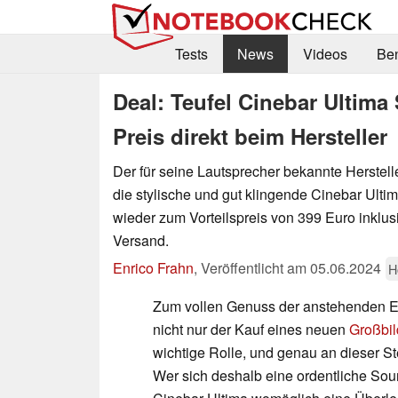
Tests
News
Videos
Be
Deal: Teufel Cinebar Ultim
Preis direkt beim Hersteller
Der für seine Lautsprecher bekannte Herstelle
die stylische und gut klingende Cinebar Ulti
wieder zum Vorteilspreis von 399 Euro inklu
Versand.
Enrico Frahn
,
Veröffentlicht am
05.06.2024
H
Zum vollen Genuss der anstehenden EM
nicht nur der Kauf eines neuen
Großbil
wichtige Rolle, und genau an dieser S
Wer sich deshalb eine ordentliche Soun