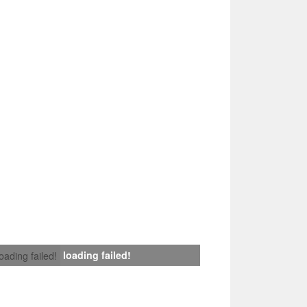
loading failed!
loading failed!