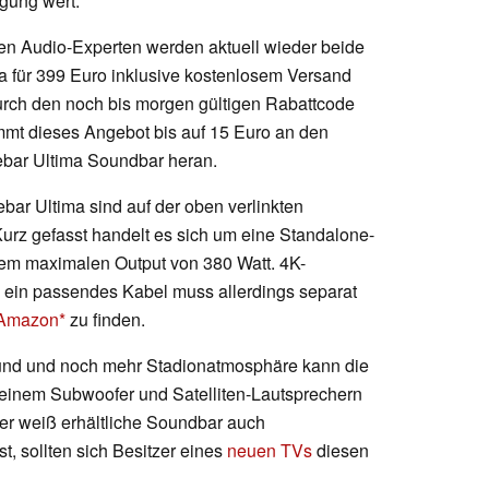
gung wert.
n Audio-Experten werden aktuell wieder beide
ma für 399 Euro inklusive kostenlosem Versand
urch den noch bis morgen gültigen Rabattcode
mt dieses Angebot bis auf 15 Euro an den
nebar Ultima Soundbar heran.
ebar Ultima sind auf der oben verlinkten
 Kurz gefasst handelt es sich um eine Standalone-
em maximalen Output von 380 Watt. 4K-
 ein passendes Kabel muss allerdings separat
 Amazon
zu finden.
und und noch mehr Stadionatmosphäre kann die
t einem Subwoofer und Satelliten-Lautsprechern
der weiß erhältliche Soundbar auch
t, sollten sich Besitzer eines
neuen TVs
diesen