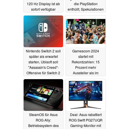
120 Hz Display ist ab
die PlayStation
sofort verfügbar
enthüllt, Spekulationen
in vollem Gange
15.08.2024
15.08.2024
Nintendo Switch 2 soll
Gamescom 2024
später als erwartet
startet mit
starten, Ubisoft soll
Rekordzahlen: 15
"Assassin's Creed"-
Prozent mehr
Offensive für Switch 2
Aussteller als im
planen
Vorjahr
14.08.2024
14.08.2024
SteamOS für Asus
Deal: Asus rabattiert
ROG Ally:
ROG Swift PG27UQR
Betriebssystem des
Gaming-Monitor mit