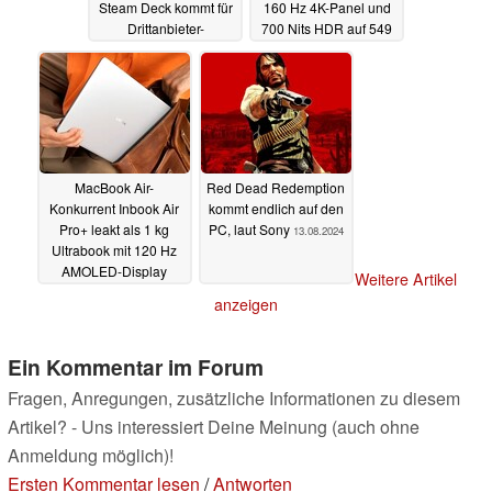
Steam Deck kommt für
160 Hz 4K-Panel und
Drittanbieter-
700 Nits HDR auf 549
Handhelds
Euro
14.08.2024
14.08.2024
MacBook Air-
Red Dead Redemption
Konkurrent Inbook Air
kommt endlich auf den
Pro+ leakt als 1 kg
PC, laut Sony
13.08.2024
Ultrabook mit 120 Hz
AMOLED-Display
Weitere Artikel
13.08.2024
anzeigen
Ein Kommentar im Forum
Fragen, Anregungen, zusätzliche Informationen zu diesem
Artikel? - Uns interessiert Deine Meinung (auch ohne
Anmeldung möglich)!
Ersten Kommentar lesen
/
Antworten