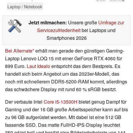
Laptop / Notebook
Jetzt mitmachen:
Unsere große
Umfrage zur
Servicezufriedenheit
bei Laptops und
Smartphones 2026
Bei Alternate
erhält man gerade den günstigen Gaming-
Laptop Lenovo LOQ 15 mit einer GeForce RTX 4060 für
899 Euro.
Laut Idealo
entspricht das dem Bestpreis. Es
handelt sich beim Angebot um das 2023er-Modell, das
noch mit schnellerem DDR5-5200-RAM kommt, allerdings
das schwächere Display mit rund 60 % sRGB besitzt.
Der verbaute Intel
Core i5-13500H
bietet genug Dampf für
Gaming und der 16 GB große Arbeitsspeicher kann auf bis
zu 96 GB aufgerüstet werden. Mit dabei ist eine 512 GB
fassende SSD. Das matte FullHD-IPS-Display leuchtet
350 cd/m² hell und besitzt eine Bildwiederholrate von 144