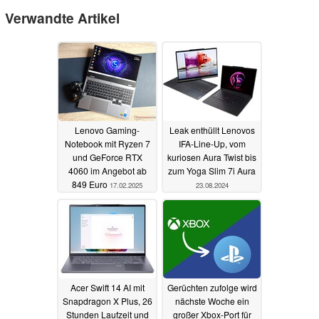
Verwandte Artikel
Lenovo Gaming-
Leak enthüllt Lenovos
Notebook mit Ryzen 7
IFA-Line-Up, vom
und GeForce RTX
kuriosen Aura Twist bis
4060 im Angebot ab
zum Yoga Slim 7i Aura
849 Euro
17.02.2025
23.08.2024
Acer Swift 14 AI mit
Gerüchten zufolge wird
Snapdragon X Plus, 26
nächste Woche ein
Stunden Laufzeit und
großer Xbox-Port für