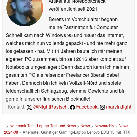
Artikel auf Notebookcheck
veröffentlicht
seit 2021
Bereits im Vorschulalter begann
meine Faszination für Computer.
Schnell kam nach Windows 95 und 486er das Internet,
welches mich nun vollends gepackt - und nie mehr ganz
los gelassen - hat. Mit 11 Jahren baute ich mir meinen
eigenen PC zusammen, bin seit 2016 aber komplett auf
Notebooks umgestiegen: Denn dadurch kann ich meinen
gesamten PC als reisender Freelancer überall dabei
haben. Dennoch bin ich kein Vollzeit-N3rd und spiele
leidenschaftlich Schlagzeug, stemme Gewichte und bin
gerne in unserer finnischen Blockhütte!
Kontakt:
@NightRaytsch
,
Facebook
,
marvin.light
>
Notebook Test, Laptop Test und News
>
News
>
Newsarchiv
>
News
2024-08
> Alternate: Günstiger Gaming-Laptop Lenovo LOQ 15 mit RTX