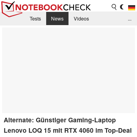
Tests
News
Videos
...
Benchmarks & Tech
Externe Tests
Kaufberatung
Deals
Suche
Jobs
Forum
Alternate: Günstiger Gaming-Laptop
Lenovo LOQ 15 mit RTX 4060 im Top-Deal